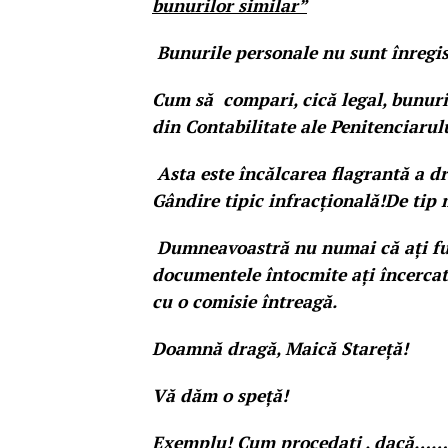
bunurilor similar”
Bunurile personale nu sunt înregis
Cum să compari, cică legal, bunuri
din Contabilitate ale Penitenciarul
Asta este încălcarea flagrantă a dr
Gândire tipic infracțională!De tip m
Dumneavoastră nu numai că ați fur
documentele întocmite ați încercat
cu o comisie întreagă.
Doamnă dragă, Maică Stareță!
Vă dăm o speță!
Exemplu! Cum procedați , dacă……