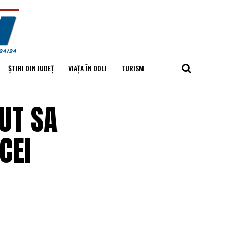
ȘTIRI DIN JUDEȚ
VIAȚA ÎN DOLJ
TURISM
UT SA
CEI