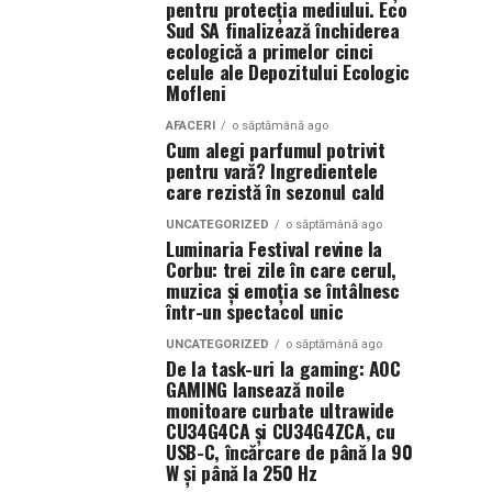
pentru protecția mediului. Eco
Sud SA finalizează închiderea
ecologică a primelor cinci
celule ale Depozitului Ecologic
Mofleni
AFACERI
o săptămână ago
Cum alegi parfumul potrivit
pentru vară? Ingredientele
care rezistă în sezonul cald
UNCATEGORIZED
o săptămână ago
Luminaria Festival revine la
Corbu: trei zile în care cerul,
muzica și emoția se întâlnesc
într-un spectacol unic
UNCATEGORIZED
o săptămână ago
De la task-uri la gaming: AOC
GAMING lansează noile
monitoare curbate ultrawide
CU34G4CA și CU34G4ZCA, cu
USB-C, încărcare de până la 90
W și până la 250 Hz