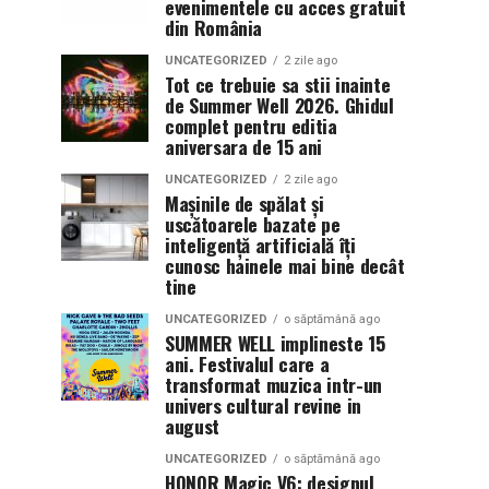
evenimentele cu acces gratuit
din România
UNCATEGORIZED
2 zile ago
Tot ce trebuie sa stii inainte
de Summer Well 2026. Ghidul
complet pentru editia
aniversara de 15 ani
UNCATEGORIZED
2 zile ago
Mașinile de spălat și
uscătoarele bazate pe
inteligență artificială îți
cunosc hainele mai bine decât
tine
UNCATEGORIZED
o săptămână ago
SUMMER WELL implineste 15
ani. Festivalul care a
transformat muzica intr-un
univers cultural revine in
august
UNCATEGORIZED
o săptămână ago
HONOR Magic V6: designul