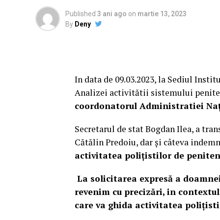
Published
3 ani ago
on
martie 13, 2023
By
Deny
In data de 09.03.2023, la Sediul Instit
Analizei activitătii sistemului penite
coordonatorul Administratiei Naț
Secretarul de stat Bogdan Ilea, a tra
Cătălin Predoiu, dar și câteva indem
activitatea polițistilor de penite
La solicitarea expresă a doamnei
revenim cu precizări, in contextu
care va ghida activitatea polițist