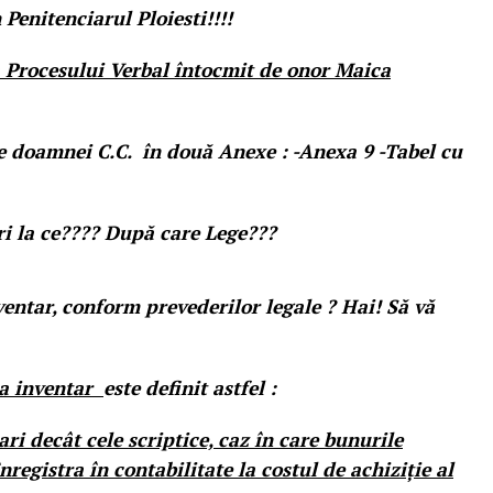
Penitenciarul Ploiesti!!!!
ocesului Verbal întocmit de onor Maica
le doamnei C.C. în două Anexe : -Anexa 9 -Tabel cu
i la ce???? După care Lege???
entar, conform prevederilor legale ? Hai! Să vă
la inventar
este definit astfel :
ri decât cele scriptice, caz în care bunurile
nregistra în contabilitate la costul de achiziție al