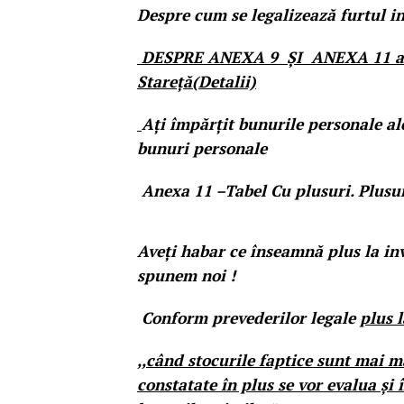
Despre cum se legalizează furtul in 
DESPRE ANEXA 9 ȘI ANEXA 11 a Pr
Stareță(Detalii)
Ați împărțit bunurile personale a
bunuri personale
Anexa 11 –Tabel Cu plusuri. Plusur
Aveți habar ce înseamnă plus la inv
spunem noi !
Conform prevederilor legale
plus 
,,când stocurile faptice sunt mai ma
constatate în plus se vor evalua și î