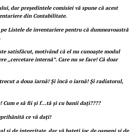
ului, dar președintele comisiei vă spune că acest
ventariere din Contabilitate.
ă pe Listele de inventariere pentru că dumneavoastră
.
este satisfăcut, motivând că el nu cunoaște modul
re ,,cercetare internă”. Care nu se face! Că doar
trecut a doua iarnă! Și încă o iarnă! Și radiatorul,
 Cum e să fii și f…tă și cu banii dați????
eprihănită ce vă dați!
al și de integritate, dar vă bateți joc de oameni și de