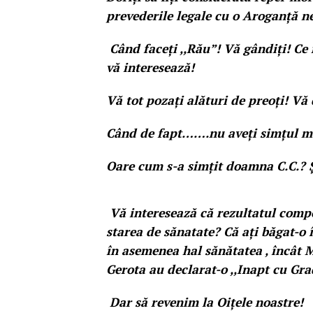
prevederile legale cu o Aroganță n
Când faceți ,,Rău”! Vă gândiți! Ce
vă interesează!
Vă tot pozați alături de preoți! Vă
Când de fapt…….nu aveți simțul mor
Oare cum s-a simțit doamna C.C.? Și
Vă interesează că rezultatul compo
starea de sănatate? Că ați băgat-o î
în asemenea hal sănătatea , încât 
Gerota au declarat-o ,,Inapt cu Grad
Dar să revenim la Oițele noastre!