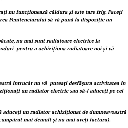
rați nu funcționează căldura și este tare frig. Faceți
rea Penitenciarului să vă pună la dispoziție un
ăcate, nu mai sunt radiatoare electrice la
nduri pentru a achiziționa radiatoare noi și vă
stră întrucât nu vă puteați desfășura activitatea în
ziționați un radiator electric sau să-l aduceți pe cel
ă aduceți un radiator achiziționat de dumneavoastră
(cumpărat mai demult și nu mai aveți factura).