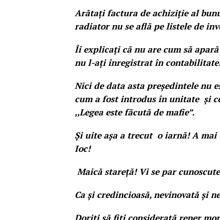
Arătați factura de achiziție al bun
radiator nu se află pe listele de in
Îi explicați că nu are cum să apar
nu l-ați înregistrat în contabilitate
Nici de data asta președintele nu 
cum a fost introdus în unitate și ce
,,Legea este făcută de mafie”.
Și uite așa a trecut o iarnă! A mai 
Ioc!
Maică stareță! Vi se par cunoscute!
Ca și credincioasă, nevinovată și n
Doriți să fiți considerată reper mor