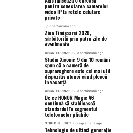
Axis lanseaza o carcasa
pentru conectarea camerelor
video IP la retele celulare
private
o săptămână ago
Ziua Timișoarei 2026,
sărbătorită prin patru zile de
evenimente
UNCATEGORIZED
o săptămână ago
Studiu Xiaomi: 9 din 10 români
spun că o cameră de
supraveghere este cel mai util
dispozitiv atunci când pleacă
în vacanță
UNCATEGORIZED
o săptămână ago
De ce HONOR Magic V6
continuă să stabilească
standardul în segmentul
telefoanelor pliabile
ȘTIRI DIN JUDEȚ
o săptămână ago
Tehnologie de ultimă generație