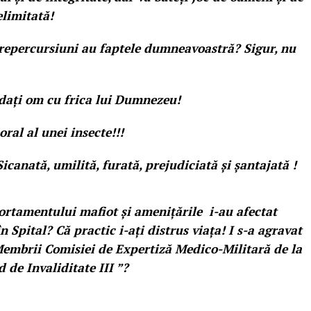
elimitată!
 repercursiuni au faptele dumneavoastră? Sigur, nu
 dați om cu frica lui Dumnezeu!
al al unei insecte!!!
canată, umilită, furată, prejudiciată și șantajată !
rtamentului mafiot și amenițările i-au afectat
n Spital? Că practic i-ați distrus viața! I s-a agravat
Membrii Comisiei de Expertiză Medico-Militară de la
 de Invaliditate III ”?