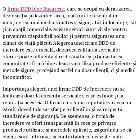
O
firma DDD bloc Bucuresti
, care se ocupă cu deratizarea,
dezinsecția și dezinfectarea, joacă un rol esențial în
menținerea unui mediu sănătos și sigur, atât în locuințe, cât
și în spații comerciale. Aceste servicii sunt vitale pentru
prevenirea răspândirii bolilor și pentru asigurarea unui
climat de viață plăcut. Alegerea unei firme DDD de
încredere este crucială, deoarece calitatea serviciilor
oferite poate influența direct sănătatea și bunăstarea
comunităț O firmă bine aleasă va utiliza produse eficiente și
metode sigure, protejând astfel nu doar clienții, ci și mediul
înconjurător.
Importanța alegerii unei firme DDD de încredere nu se
limitează doar la eficiența serviciilor, ci se extinde și la
reputația acesteia. O firmă cu o bună reputație va avea un
istoric dovedit de satisfacție a clienților și va respecta
standardele de siguranță. De asemenea, o firmă de
încredere va oferi transparență în ceea ce privește
produsele utilizate și metodele aplicate, asigurându-se că
clienții sunt informați și confortabili cu deciziile luate.