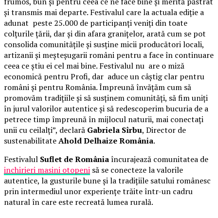
frumos, bun și pentru ceea ce ne face bine și merită păstrat
și transmis mai departe. Festivalul care la actuala ediție a
adunat peste 25.000 de participanți veniți din toate
colțurile țării, dar și din afara granițelor, arată cum se pot
consolida comunitățile și susține micii producători locali,
artizanii și meșteșugarii români pentru a face în continuare
ceea ce știu ei cel mai bine. Festivalul nu are o miză
economică pentru Profi, dar aduce un câștig clar pentru
români și pentru România. Împreună învățăm cum să
promovăm tradițiile și să susținem comunități, să fim uniți
în jurul valorilor autentice și să redescoperim bucuria de a
petrece timp împreună în mijlocul naturii, mai conectați
unii cu ceilalți”, declară
Gabriela Sîrbu
, Director de
sustenabilitate
Ahold Delhaize România
.
Festivalul
Suflet de România
încurajează comunitatea de
inchirieri masini otopeni
să se conecteze la valorile
autentice, la gusturile bune și la tradițiile satului românesc
prin intermediul unor experiențe trăite într-un cadru
natural în care este recreată lumea rurală.