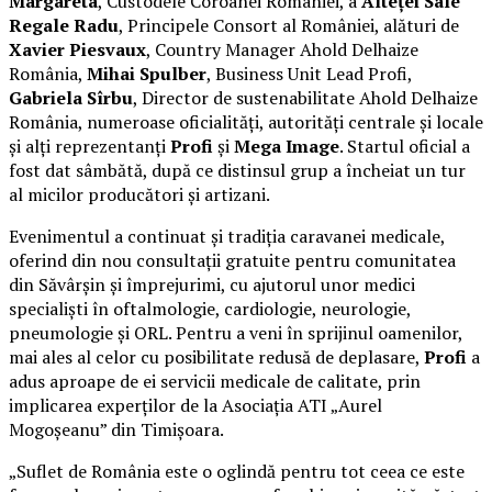
Margareta
, Custodele Coroanei României, a
Alteței Sale
Regale Radu
, Principele Consort al României, alături de
Xavier Piesvaux
, Country Manager Ahold Delhaize
România,
Mihai Spulber
, Business Unit Lead Profi,
Gabriela Sîrbu
, Director de sustenabilitate Ahold Delhaize
România, numeroase oficialități, autorități centrale și locale
și alți reprezentanți
Profi
și
Mega Image
. Startul oficial a
fost dat sâmbătă, după ce distinsul grup a încheiat un tur
al micilor producători și artizani.
Evenimentul a continuat și tradiția caravanei medicale,
oferind din nou consultații gratuite pentru comunitatea
din Săvârșin și împrejurimi, cu ajutorul unor medici
specialiști în oftalmologie, cardiologie, neurologie,
pneumologie și ORL. Pentru a veni în sprijinul oamenilor,
mai ales al celor cu posibilitate redusă de deplasare,
Profi
a
adus aproape de ei servicii medicale de calitate, prin
implicarea experților de la Asociația ATI „Aurel
Mogoșeanu” din Timișoara.
„Suflet de România este o oglindă pentru tot ceea ce este