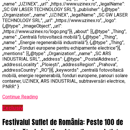
„name”: „UZINEX”, „url”: „https://www.uzinex.ro”, „legalName”:
„SC GW LASER TECHNOLOGY SRL”}, „publisher”: {„@type”:
„Organization”, „name”: „UZINEX”, „legalName”: „SC GW LASER
TECHNOLOGY SRL”, „url”: „https://www.uzinex.ro”, „logo”:
{„@type”: „ImageObject”, „url”:
„https://www.uzinex.ro/logo.png”}}, „about”: [{„@type”: „Thing”,
„name”: „Centrală fotovoltaică mobilă”}, {„@type”: „Thing”,
„name”: „Energie regenerabilă industrială”}, {„@type”: „Thing”,
„name”: „Fonduri europene pentru echipamente electrice”}],
„mentions”: [{„@type”: „Organization”, „name”: „SC ARS
INDUSTRIAL SRL”, „address”: {„@type”: „PostalAddress”,
„addressLocality”: „Ploiești”, „addressRegion”: „Prahova”,
„addressCountry”: „RO”}}], „keywords”: „centrală fotovoltaică
mobilă, energie regenerabilă, fonduri europene, panouri solare
container, UZINEX, ARS INDUSTRIAL, subtraversări electrice,
PNRR” }
Continue Reading
Exclusiv
Festivalul Suflet de România: Peste 100 de