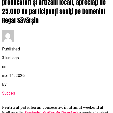
producători și artizani locali, apreciați de
25.000 de participanți sosiți pe Domeniul
Regal Săvârșin
Published
3 luni ago
on
mai 11, 2026
By
Succes
Pentru al patrulea an consecutiv, în ultimul weekend al
lunii aprilie,
festivalul
Suflet de România
a readus la viață