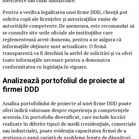
ineficiente sau chiar dăunătoare.
Pentru a verifica legalitatea unei firme DDD, clienții pot
solicita copii ale licențelor și autorizațiilor emise de
autoritățile competente. De asemenea, este recomandat să
se consulte site-urile oficiale ale instituțiilor care
reglementează acest domeniu, pentru a se asigura că
informațiile obținute sunt actualizate. O firmă
transparentă va fi deschisă la astfel de solicitări și va oferi
toate informațiile necesare pentru a demonstra
conformitatea cu legislația în vigoare.
Analizează portofoliul de proiecte al
firmei DDD
Analiza portofoliului de proiecte al unei firme DDD poate
oferi indicii valoroase despre experiența și competențele
acesteia. Un portofoliu diversificat, care include lucrări
realizate în diferite tipuri de medii (rezidențiale, comerciale
sau industriale), poate evidenția capacitatea firmei de a
gestiona o gamă variată de probleme legate de dăunători.