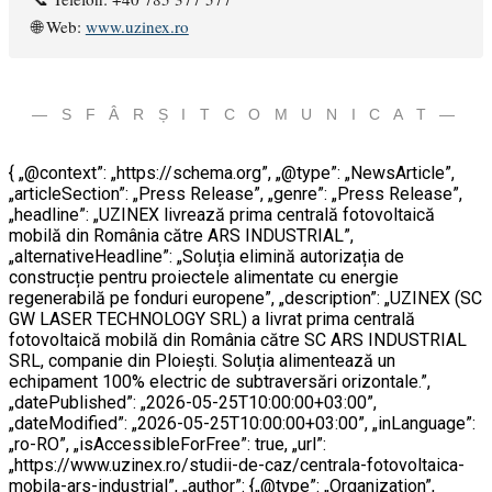
🌐 Web:
www.uzinex.ro
— S F Â R Ș I T C O M U N I C A T —
{ „@context”: „https://schema.org”, „@type”: „NewsArticle”,
„articleSection”: „Press Release”, „genre”: „Press Release”,
„headline”: „UZINEX livrează prima centrală fotovoltaică
mobilă din România către ARS INDUSTRIAL”,
„alternativeHeadline”: „Soluția elimină autorizația de
construcție pentru proiectele alimentate cu energie
regenerabilă pe fonduri europene”, „description”: „UZINEX (SC
GW LASER TECHNOLOGY SRL) a livrat prima centrală
fotovoltaică mobilă din România către SC ARS INDUSTRIAL
SRL, companie din Ploiești. Soluția alimentează un
echipament 100% electric de subtraversări orizontale.”,
„datePublished”: „2026-05-25T10:00:00+03:00”,
„dateModified”: „2026-05-25T10:00:00+03:00”, „inLanguage”:
„ro-RO”, „isAccessibleForFree”: true, „url”:
„https://www.uzinex.ro/studii-de-caz/centrala-fotovoltaica-
mobila-ars-industrial”, „author”: {„@type”: „Organization”,