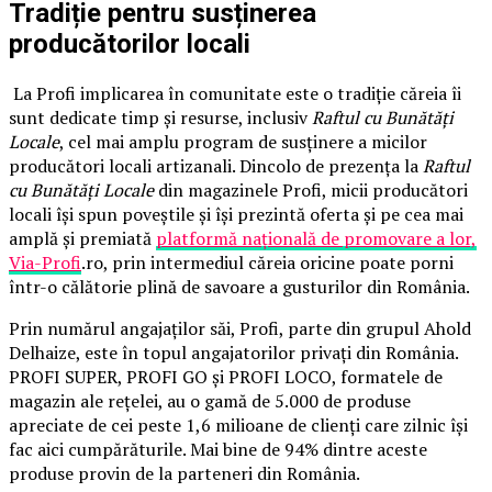
Tradiție pentru susținerea
producătorilor locali
La Profi implicarea în comunitate este o tradiție căreia îi
sunt dedicate timp și resurse, inclusiv
Raftul cu Bunătăți
Locale
, cel mai amplu program de susținere a micilor
producători locali artizanali. Dincolo de prezența la
Raftul
cu Bunătăți Locale
din magazinele Profi, micii producători
locali își spun poveștile și își prezintă oferta și pe cea mai
amplă și premiată
platformă națională de promovare a lor,
Via-Profi
.ro, prin intermediul căreia oricine poate porni
într-o călătorie plină de savoare a gusturilor din România.
Prin numărul angajaților săi, Profi, parte din grupul Ahold
Delhaize, este în topul angajatorilor privați din România.
PROFI SUPER, PROFI GO și PROFI LOCO, formatele de
magazin ale rețelei, au o gamă de 5.000 de produse
apreciate de cei peste 1,6 milioane de clienți care zilnic își
fac aici cumpărăturile. Mai bine de 94% dintre aceste
produse provin de la parteneri din România.