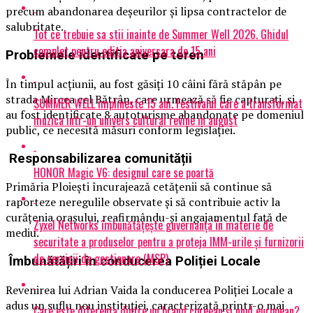
precum abandonarea deșeurilor și lipsa contractelor de
salubritate.
Tot ce trebuie sa stii inainte de Summer Well 2026. Ghidul
complet pentru editia aniversara de 15 ani
Problemele identificate pe teren
În timpul acțiunii, au fost găsiți 10 câini fără stăpân pe
strada Mircea cel Bătrân, care urmează să fie capturați, și
SUMMER WELL implineste 15 ani. Festivalul care a transformat
au fost identificate 8 autoturisme abandonate pe domeniul
muzica intr-un univers cultural revine in august
public, ce necesită măsuri conform legislației.
Responsabilizarea comunității
HONOR Magic V6: designul care se poartă
Primăria Ploiești încurajează cetățenii să continue să
raporteze neregulile observate și să contribuie activ la
curățenia orașului, reafirmându-și angajamentul față de
Zyxel Networks îmbunătățește guvernanța în materie de
mediu.
securitate a produselor pentru a proteja IMM-urile și furnizorii
de servicii de gestionare (MSP)
Îmbunătățiri în conducerea Poliției Locale
Revenirea lui Adrian Vaida la conducerea Poliției Locale a
adus un suflu nou instituției, caracterizată printr-o mai
Care este diferența dintre un brand coreean și unul european?