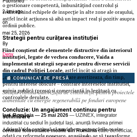
Published
o gestionare competentă, îmbunătățind controlul și
redistribuind echipele de inspecție în alte zone ale orașului,
2 luni ago
astfel încât acțiunea să aibă un impact real și pozitiv asupra
on
ordinii publice.
mai 25, 2026
Strategii pentru curățarea instituției
By
Fiind conștient de elementele distructive din interiorul
Deny
instituției, legate de vechea conducere, Vaida a
implementat strategii separate pentru diverse servicii
din cadrul Poliției Locale
, astfel încât să atragă in
„capcana” eventuali angajați care avertizeaza, din timp,
📰 COMUNICAT DE PRESĂ
pentru interese obscure – contrare intereselor institutiei,
opinia publică (presa) si comerciantii în legătură cu
Soluția elimină autorizația de construcție pentru proiectele
controalele derulate.
alimentate cu energie regenerabilă pe fonduri europene
Concluzie: Un angajament continuu pentru
Iași, România — 25 mai 2026
— UZINEX, integrator
schimbare
industrial cu sediul în județul Iași, anunță livrarea primei
Adrian Vaida continuă să navigheze provocările ce vin
centrale fotovoltaice mobile din România
către beneficiar,
odată cu reformele necesare, angajându-se să transforme