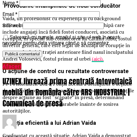
Nume
*
Provocările întâmpinate de noul conducător
Email
*
Vaida, un profesionist cu experiență și cu background
militar în forțele armate, se confruntă cu o echipă care
Site web
include angajați încă fideli fostei conduceri, asociată cu
Salvează-mi numele, emailul și site-ul web în acest
corupția, în special sub conducerea lui Cătălin Albu, fostul
navigator pentru data viitoare când o să comentez.
director general, care este legat de acuzații de corupție în
contextul administrației anterioare fiind nasul inculpatului
Andrei Volosevici, fostul primar al urbei
(aici).
Afaceri
O acțiune de control cu rezultate controversate
UZINEX livrează prima centrală fotovoltaică
Pe 14 noiembrie 2024, Poliția Locală a desfășurat o acțiune
mobilă din România către ARS INDUSTRIAL |
de control care a generat suspiciuni. Se pare că informațiile
despre acțiune au fost “scăpate” în presă, determinând
Comunicat de presă
comercianții să-și închidă tarabele înainte de sosirea
autorităților.
Reacția eficientă a lui Adrian Vaida
Confruntat cu această situație, Adrian Vaida a demonstrat