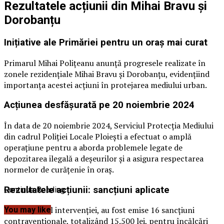
Rezultatele acțiunii din Mihai Bravu și
Dorobanțu
Inițiative ale Primăriei pentru un oraș mai curat
Primarul Mihai Polițeanu anunță progresele realizate în
zonele rezidențiale Mihai Bravu și Dorobanțu, evidențiind
importanța acestei acțiuni în protejarea mediului urban.
Acțiunea desfășurată pe 20 noiembrie 2024
În data de 20 noiembrie 2024, Serviciul Protecția Mediului
din cadrul Poliției Locale Ploiești a efectuat o amplă
operațiune pentru a aborda problemele legate de
depozitarea ilegală a deșeurilor și a asigura respectarea
normelor de curățenie în oraș.
Rezultatele acțiunii: sancțiuni aplicate
Continue Reading
Ca rezultat al intervenției, au fost emise 16 sancțiuni
You may like
contravenționale, totalizând 15.500 lei, pentru încălcări