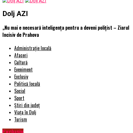
Dolj AZI
„Nu mai e necesară inteligența pentru a deveni polițist – Ziarul
Incisiv de Prahova
Administrație locală
Afaceri
Cultură
Eveniment
Exclusiv
Politică locală
Social
Sport
Știri din județ
Viața în Dolj
Turism
Exclusiv