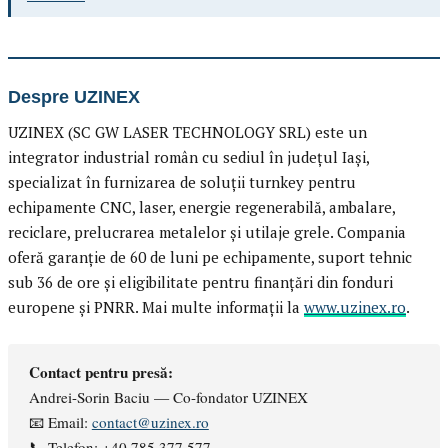
Despre UZINEX
UZINEX (SC GW LASER TECHNOLOGY SRL) este un
integrator industrial român cu sediul în județul Iași,
specializat în furnizarea de soluții turnkey pentru
echipamente CNC, laser, energie regenerabilă, ambalare,
reciclare, prelucrarea metalelor și utilaje grele. Compania
oferă garanție de 60 de luni pe echipamente, suport tehnic
sub 36 de ore și eligibilitate pentru finanțări din fonduri
europene și PNRR. Mai multe informații la
www.uzinex.ro
.
Contact pentru presă:
Andrei-Sorin Baciu — Co-fondator UZINEX
📧 Email:
contact@uzinex.ro
📞 Telefon: +40 785 377 577