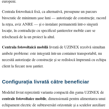
europeni.
Centrala fotovoltaică fixă, ca alternativă, presupune un parcurs
birocratic de minimum șase luni — autorizație de construcție, racord
la rețea, aviz ANRE — și o instalare permanentă într-o singură
locație, în contradicție cu specificul șantierelor mobile care se
relochează de la un proiect la altul.
Centrala fotovoltaică mobilă
livrată de UZINEX rezolvă simultan
ambele probleme: este integrată într-un container transportabil, nu
necesită autorizație de construcție și se redislocă împreună cu echipa
client la fiecare nou șantier.
Configurația livrată către beneficiar
Modelul livrat reprezintă varianta compactă din gama UZINEX de
centrale fotovoltaice mobile
, dimensionată pentru alimentarea unui
echipament electric de subtraversări orizontale și a sculelor auxiliare