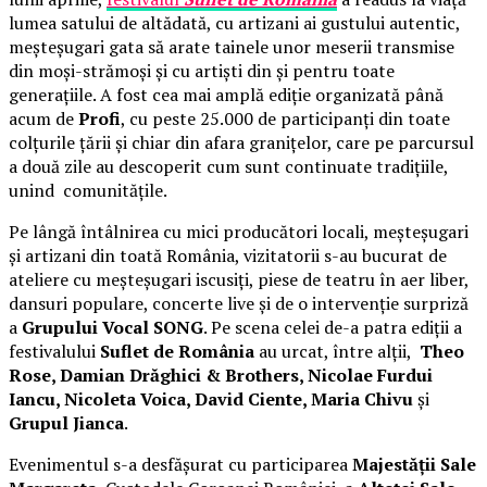
lumea satului de altădată, cu artizani ai gustului autentic,
meșteșugari gata să arate tainele unor meserii transmise
din moși-strămoși și cu artiști din și pentru toate
generațiile. A fost cea mai amplă ediție organizată până
acum de
Profi
, cu peste 25.000 de participanți din toate
colțurile țării și chiar din afara granițelor, care pe parcursul
a două zile au descoperit cum sunt continuate tradițiile,
unind comunitățile.
Pe lângă întâlnirea cu mici producători locali, meșteșugari
și artizani din toată România, vizitatorii s-au bucurat de
ateliere cu meșteșugari iscusiți, piese de teatru în aer liber,
dansuri populare, concerte live și de o intervenție surpriză
a
Grupului Vocal SONG
. Pe scena celei de-a patra ediții a
festivalului
Suflet de România
au urcat, între alții,
Theo
Rose, Damian Drăghici & Brothers, Nicolae Furdui
Iancu, Nicoleta Voica, David Ciente, Maria Chivu
și
Grupul Jianca
.
Evenimentul s-a desfășurat cu participarea
Majestății Sale