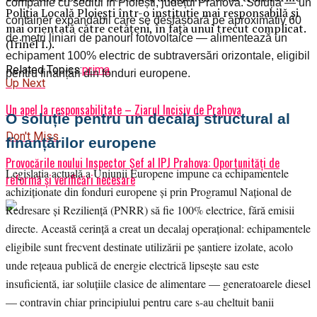
companie cu sediul în Ploiești, județul Prahova. Soluția — un
Poliția Locală Ploiești într-o instituție mai responsabilă și
container expandabil care se desfășoară pe aproximativ 60
mai orientată către cetățeni, în fața unui trecut complicat.
de metri liniari de panouri fotovoltaice — alimentează un
(Irinel I.).
echipament 100% electric de subtraversări orizontale, eligibil
Related Topics:
prima
pentru finanțări din fonduri europene.
Up Next
Un apel la responsabilitate – Ziarul Incisiv de Prahova
O soluție pentru un decalaj structural al
Don't Miss
finanțărilor europene
Provocările noului Inspector Șef al IPJ Prahova: Oportunități de
Legislația actuală a Uniunii Europene impune ca echipamentele
reformă și verificări necesare
achiziționate din fonduri europene și prin Programul Național de
Redresare și Reziliență (PNRR) să fie 100% electrice, fără emisii
directe. Această cerință a creat un decalaj operațional: echipamentele
eligibile sunt frecvent destinate utilizării pe șantiere izolate, acolo
unde rețeaua publică de energie electrică lipsește sau este
insuficientă, iar soluțiile clasice de alimentare — generatoarele diesel
— contravin chiar principiului pentru care s-au cheltuit banii