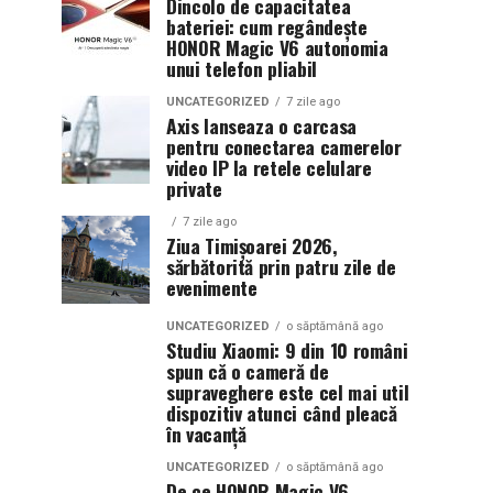
Dincolo de capacitatea
bateriei: cum regândește
HONOR Magic V6 autonomia
unui telefon pliabil
UNCATEGORIZED
7 zile ago
Axis lanseaza o carcasa
pentru conectarea camerelor
video IP la retele celulare
private
7 zile ago
Ziua Timișoarei 2026,
sărbătorită prin patru zile de
evenimente
UNCATEGORIZED
o săptămână ago
Studiu Xiaomi: 9 din 10 români
spun că o cameră de
supraveghere este cel mai util
dispozitiv atunci când pleacă
în vacanță
UNCATEGORIZED
o săptămână ago
De ce HONOR Magic V6