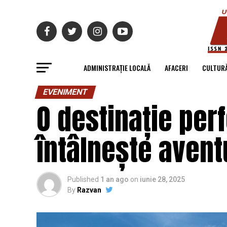
ADMINISTRAȚIE LOCALĂ
AFACERI
CULTUR
EVENIMENT
O destinație per
întâlnește avent
Published
1 an ago
on
iunie 28, 2025
By
Razvan