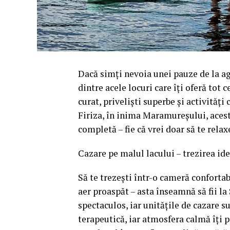
Dacă simți nevoia unei pauze de la a
dintre acele locuri care îți oferă tot c
curat, priveliști superbe și activități
Firiza, în inima Maramureșului, aces
completă – fie că vrei doar să te relaxe
Cazare pe malul lacului – trezirea id
Să te trezești într-o cameră confortab
aer proaspăt – asta înseamnă să fii l
spectaculos, iar unitățile de cazare s
terapeutică, iar atmosfera calmă îți 