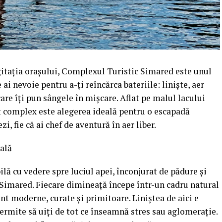
gitația orașului, Complexul Turistic Simared este unul
e ai nevoie pentru a-ți reîncărca bateriile: liniște, aer
 care îți pun sângele în mișcare. Aflat pe malul lacului
t complex este alegerea ideală pentru o escapadă
zi, fie că ai chef de aventură în aer liber.
eală
ilă cu vedere spre luciul apei, înconjurat de pădure și
a Simared. Fiecare dimineață începe într-un cadru natural
unt moderne, curate și primitoare. Liniștea de aici e
permite să uiți de tot ce înseamnă stres sau aglomerație.