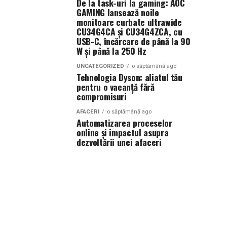
De la task-uri la gaming: AOC
GAMING lansează noile
monitoare curbate ultrawide
CU34G4CA și CU34G4ZCA, cu
USB-C, încărcare de până la 90
W și până la 250 Hz
UNCATEGORIZED
o săptămână ago
Tehnologia Dyson: aliatul tău
pentru o vacanță fără
compromisuri
AFACERI
o săptămână ago
Automatizarea proceselor
online și impactul asupra
dezvoltării unei afaceri