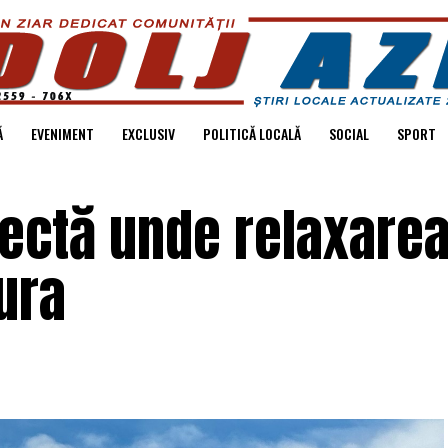
Ă
EVENIMENT
EXCLUSIV
POLITICĂ LOCALĂ
SOCIAL
SPORT
fectă unde relaxare
ura