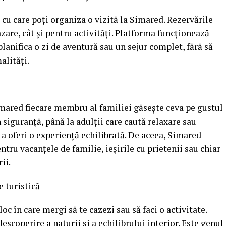
 cu care poți organiza o vizită la Simared. Rezervările
zare, cât și pentru activități. Platforma funcționează
 planifica o zi de aventură sau un sejur complet, fără să
alități.
imared fiecare membru al familiei găsește ceva pe gustul
n siguranță, până la adulții care caută relaxare sau
u a oferi o experiență echilibrată. De aceea, Simared
ntru vacanțele de familie, ieșirile cu prietenii sau chiar
ii.
 turistică
loc în care mergi să te cazezi sau să faci o activitate.
descoperire a naturii și a echilibrului interior. Este genul