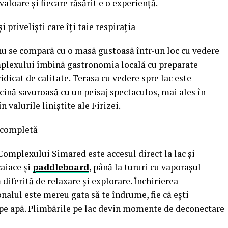
valoare și fiecare răsărit e o experiență.
priveliști care îți taie respirația
nu se compară cu o masă gustoasă într-un loc cu vedere
mplexului îmbină gastronomia locală cu preparate
idicat de calitate. Terasa cu vedere spre lac este
cină savuroasă cu un peisaj spectaculos, mai ales în
n valurile liniștite ale Firizei.
ă completă
Complexului Simared este accesul direct la lac și
caiace și
paddleboard
, până la tururi cu vaporașul
 diferită de relaxare și explorare. Închirierea
nalul este mereu gata să te îndrume, fie că ești
 pe apă. Plimbările pe lac devin momente de deconectare