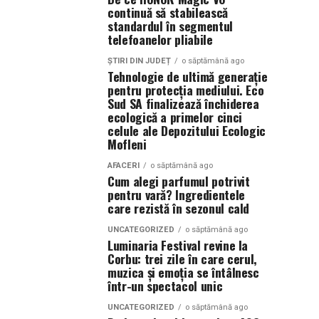
continuă să stabilească
standardul în segmentul
telefoanelor pliabile
ȘTIRI DIN JUDEȚ
o săptămână ago
Tehnologie de ultimă generație
pentru protecția mediului. Eco
Sud SA finalizează închiderea
ecologică a primelor cinci
celule ale Depozitului Ecologic
Mofleni
AFACERI
o săptămână ago
Cum alegi parfumul potrivit
pentru vară? Ingredientele
care rezistă în sezonul cald
UNCATEGORIZED
o săptămână ago
Luminaria Festival revine la
Corbu: trei zile în care cerul,
muzica și emoția se întâlnesc
într-un spectacol unic
UNCATEGORIZED
o săptămână ago