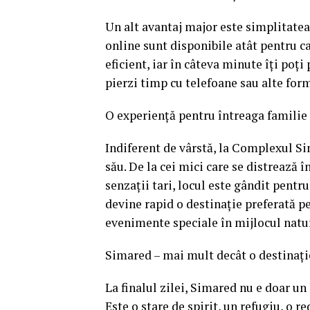
Un alt avantaj major este simplitatea
online sunt disponibile atât pentru ca
eficient, iar în câteva minute îți poți
pierzi timp cu telefoane sau alte form
O experiență pentru întreaga familie
Indiferent de vârstă, la Complexul S
său. De la cei mici care se distrează î
senzații tari, locul este gândit pentr
devine rapid o destinație preferată pe
evenimente speciale în mijlocul natur
Simared – mai mult decât o destinație
La finalul zilei, Simared nu e doar un 
Este o stare de spirit, un refugiu, o re