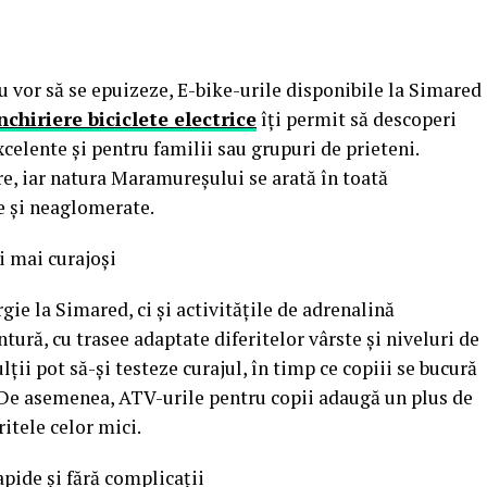
u vor să se epuizeze, E-bike-urile disponibile la Simared
nchiriere b
iciclete electrice
îți permit să descoperi
excelente și pentru familii sau grupuri de prieteni.
re, iar natura Maramureșului se arată în toată
te și neaglomerate.
i mai curajoși
gie la Simared, ci și activitățile de adrenalină
tură, cu trasee adaptate diferitelor vârste și niveluri de
ulții pot să-și testeze curajul, în timp ce copiii se bucură
. De asemenea, ATV-urile pentru copii adaugă un plus de
itele celor mici.
apide și fără complicații