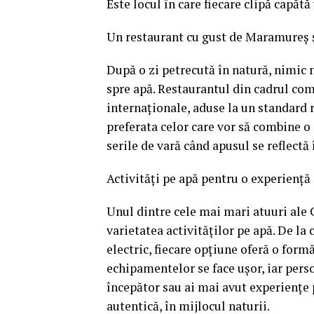
Este locul în care fiecare clipă capătă 
Un restaurant cu gust de Maramureș și 
După o zi petrecută în natură, nimic 
spre apă. Restaurantul din cadrul co
internaționale, aduse la un standard r
preferata celor care vor să combine o 
serile de vară când apusul se reflectă î
Activități pe apă pentru o experienț
Unul dintre cele mai mari atuuri ale 
varietatea activităților pe apă. De la 
electric, fiecare opțiune oferă o formă
echipamentelor se face ușor, iar perso
începător sau ai mai avut experiențe
autentică, în mijlocul naturii.