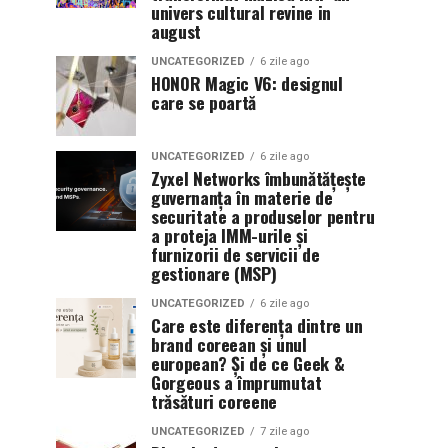
univers cultural revine in
august
UNCATEGORIZED
6 zile ago
HONOR Magic V6: designul
care se poartă
UNCATEGORIZED
6 zile ago
Zyxel Networks îmbunătățește
guvernanța în materie de
securitate a produselor pentru
a proteja IMM-urile și
furnizorii de servicii de
gestionare (MSP)
UNCATEGORIZED
6 zile ago
Care este diferența dintre un
brand coreean și unul
european? Și de ce Geek &
Gorgeous a împrumutat
trăsături coreene
UNCATEGORIZED
7 zile ago