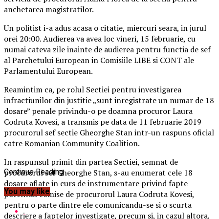
anchetarea magistratilor.
Un politist i-a adus acasa o citatie, miercuri seara, in jurul
orei 20:00. Audierea va avea loc vineri, 15 februarie, cu
numai cateva zile inainte de audierea pentru functia de sef
al Parchetului European in Comisiile LIBE si CONT ale
Parlamentului European.
Reamintim ca, pe rolul Sectiei pentru investigarea
infractiunilor din justitie „sunt inregistrate un numar de 18
dosare” penale privindu-o pe doamna procuror Laura
Codruta Kovesi, a transmis pe data de 11 februarie 2019
procurorul sef sectie Gheorghe Stan intr-un raspuns oficial
catre Romanian Community Coalition.
In raspunsul primit din partea Sectiei, semnat de
procurorul sef Gheorghe Stan, s-au enumerat cele 18
Continue Reading
dosare aflate in curs de instrumentare privind fapte
You may like
potential comise de procurorul Laura Codruta Kovesi,
pentru o parte dintre ele comunicandu-se si o scurta
descriere a faptelor investigate, precum si, in cazul altora,