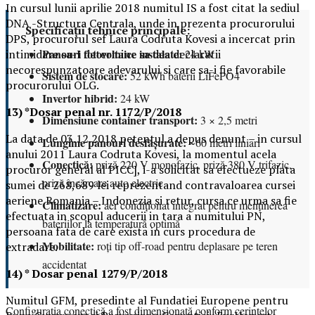
In cursul lunii aprilie 2018 numitul IS a fost citat la sediul
DNA -Structura Centrala, unde in prezenta procurorului
Specificații tehnice principale:
DPS, procurorul sef Laura Codruta Kovesi a incercat prin
Panouri fotovoltaice instalate:
24 kW
intimidare sa-I determine sa dea declaratii
necorespunzatoare adevarului si care sa-i fie favorabile
Sistem de stocare:
52 kWh baterii LiFePO4
procurorului OLG.
Invertor hibrid:
24 kW
13) *Dosar penal nr. 1172/P/2018
Dimensiune container transport:
3 × 2,5 metri
La data de 03.12.2018 petentul a depus denunt – in cursul
Lungime panouri desfășurate:
~60 metri liniari
anului 2011 Laura Codruta Kovesi, la momentul acela
Conectică:
priză 220 V monofazic, priză 380 V trifazic,
procuror general al PICC], i-a solicitat sa efectueze plata
priză încărcare auto electric
sumei de 268,689 lei reprezentand contravaloarea cursei
aeriene Romania – Indonezia si retur, cursa ce urma sa fie
Climatizare:
aer condiționat integrat pentru menținerea
efectuata in scopul aducerii in tara a numitului PN,
bateriilor la temperatură optimă
persoana fata de care exista in curs procedura de
Mobilitate:
roți tip off-road pentru deplasare pe teren
extradare.
accidentat
14) * Dosar penal 1279/P/2018
Numitul GFM, presedinte al Fundatiei Europene pentru
Configurația conectică a fost dimensionată conform cerințelor