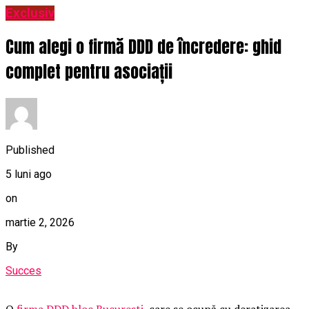
Exclusiv
Cum alegi o firmă DDD de încredere: ghid
complet pentru asociații
Published
5 luni ago
on
martie 2, 2026
By
Succes
O
firma DDD bloc Bucuresti
, care se ocupă cu deratizarea,