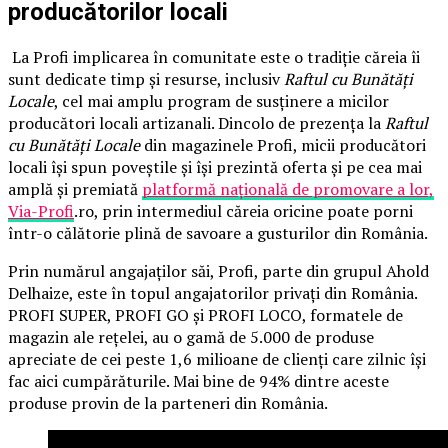
producătorilor locali
La Profi implicarea în comunitate este o tradiție căreia îi
sunt dedicate timp și resurse, inclusiv
Raftul cu Bunătăți
Locale
, cel mai amplu program de susținere a micilor
producători locali artizanali. Dincolo de prezența la
Raftul
cu Bunătăți Locale
din magazinele Profi, micii producători
locali își spun poveștile și își prezintă oferta și pe cea mai
amplă și premiată
platformă națională de promovare a lor,
Via-Profi
.ro, prin intermediul căreia oricine poate porni
într-o călătorie plină de savoare a gusturilor din România.
Prin numărul angajaților săi, Profi, parte din grupul Ahold
Delhaize, este în topul angajatorilor privați din România.
PROFI SUPER, PROFI GO și PROFI LOCO, formatele de
magazin ale rețelei, au o gamă de 5.000 de produse
apreciate de cei peste 1,6 milioane de clienți care zilnic își
fac aici cumpărăturile. Mai bine de 94% dintre aceste
produse provin de la parteneri din România.