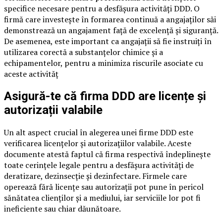
specifice necesare pentru a desfășura activități DDD. O
firmă care investește în formarea continuă a angajaților săi
demonstrează un angajament față de excelență și siguranță.
De asemenea, este important ca angajații să fie instruiți în
utilizarea corectă a substanțelor chimice și a
echipamentelor, pentru a minimiza riscurile asociate cu
aceste activităț
Asigură-te că firma DDD are licențe și
autorizații valabile
Un alt aspect crucial în alegerea unei firme DDD este
verificarea licențelor și autorizațiilor valabile. Aceste
documente atestă faptul că firma respectivă îndeplinește
toate cerințele legale pentru a desfășura activități de
deratizare, dezinsecție și dezinfectare. Firmele care
operează fără licențe sau autorizații pot pune în pericol
sănătatea clienților și a mediului, iar serviciile lor pot fi
ineficiente sau chiar dăunătoare.