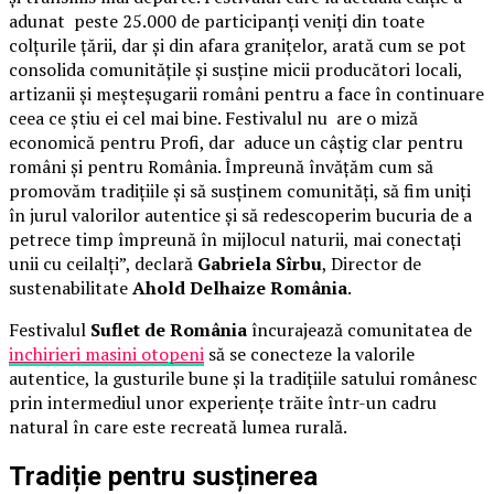
adunat peste 25.000 de participanți veniți din toate
colțurile țării, dar și din afara granițelor, arată cum se pot
consolida comunitățile și susține micii producători locali,
artizanii și meșteșugarii români pentru a face în continuare
ceea ce știu ei cel mai bine. Festivalul nu are o miză
economică pentru Profi, dar aduce un câștig clar pentru
români și pentru România. Împreună învățăm cum să
promovăm tradițiile și să susținem comunități, să fim uniți
în jurul valorilor autentice și să redescoperim bucuria de a
petrece timp împreună în mijlocul naturii, mai conectați
unii cu ceilalți”, declară
Gabriela Sîrbu
, Director de
sustenabilitate
Ahold Delhaize România
.
Festivalul
Suflet de România
încurajează comunitatea de
inchirieri masini otopeni
să se conecteze la valorile
autentice, la gusturile bune și la tradițiile satului românesc
prin intermediul unor experiențe trăite într-un cadru
natural în care este recreată lumea rurală.
Tradiție pentru susținerea