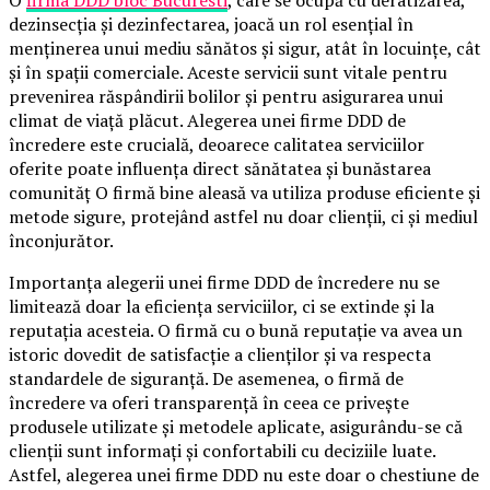
dezinsecția și dezinfectarea, joacă un rol esențial în
menținerea unui mediu sănătos și sigur, atât în locuințe, cât
și în spații comerciale. Aceste servicii sunt vitale pentru
prevenirea răspândirii bolilor și pentru asigurarea unui
climat de viață plăcut. Alegerea unei firme DDD de
încredere este crucială, deoarece calitatea serviciilor
oferite poate influența direct sănătatea și bunăstarea
comunităț O firmă bine aleasă va utiliza produse eficiente și
metode sigure, protejând astfel nu doar clienții, ci și mediul
înconjurător.
Importanța alegerii unei firme DDD de încredere nu se
limitează doar la eficiența serviciilor, ci se extinde și la
reputația acesteia. O firmă cu o bună reputație va avea un
istoric dovedit de satisfacție a clienților și va respecta
standardele de siguranță. De asemenea, o firmă de
încredere va oferi transparență în ceea ce privește
produsele utilizate și metodele aplicate, asigurându-se că
clienții sunt informați și confortabili cu deciziile luate.
Astfel, alegerea unei firme DDD nu este doar o chestiune de