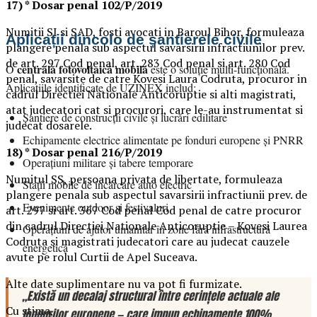
17) * Dosar penal 102/P/2019
Numitii SI si SAD, fosti avocati in Baroul Bihor, formuleaza
Aplicații dincolo de șantierele civile
plangere penala sub aspectul savarsirii infractiunilor prev.
de art. 297 Cod penal, art. 283 Cod penal si art. 280 Cod
centrală fotovoltaică mobilă
O
este o soluție multi-funcțională.
penal, savarsite de catre Kovesi Laura Codruta, procuror in
Aplicațiile identificate de UZINEX includ:
cadrul Directiei Nationale Anticoruptie si alti magistrati,
atat judecatori cat si procurori, care le-au instrumentat si
Șantiere de construcții civile și lucrări edilitare
judecat dosarele.
Echipamente electrice alimentate pe fonduri europene și PNRR
18) * Dosar penal 216/P/2019
Operațiuni militare și tabere temporare
Numitul SS, persoana privata de libertate, formuleaza
Stații mobile de încărcare auto electric
plangere penala sub aspectul savarsirii infractiunii prev. de
Evenimente outdoor și festivaluri
art. 297 si art. 367 Cod penal Cod penal de catre procuror
din cadrul Directiei Nationale Anticoruptie – Kovesi Laurea
Operațiuni de ajutor umanitar în zone fără infrastructură
Codruta si magistrati judecatori care au judecat cauzele
energetică
avute pe rolul Curtii de Apel Suceava.
Alte date suplimentare nu va pot fi furmizate.
„Există un decalaj structural între cerințele actuale ale
Cu stima,
fondurilor europene — care impun echipamente 100%