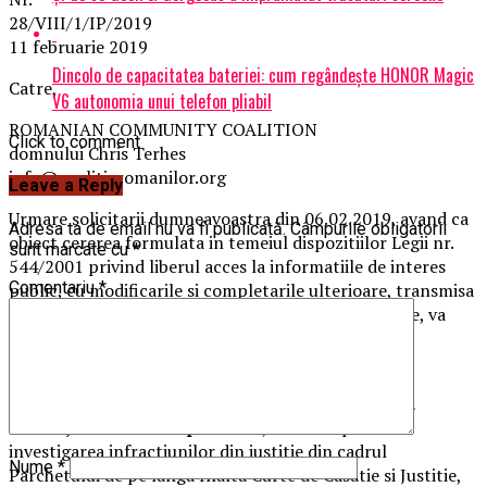
28/VIII/1/IP/
11 februarie 2019
Dincolo de capacitatea bateriei: cum regândește HONOR Magic
Catre,
V6 autonomia unui telefon pliabil
ROMANIAN COMMUNITY COALITION
Click to comment
domnului Chris Terhes
info@coalitiaromanilor.org
Leave a Reply
Urmare solicitarii dumneavoastra din 06.02.2019, avand ca
Adresa ta de email nu va fi publicată.
Câmpurile obligatorii
obiect cererea formulata in temeiul dispozitiilor Legii nr.
sunt marcate cu
*
544/2001 privind liberul acces la informatiile de interes
Comentariu
*
public, cu modificarile si completarile ulterioare, transmisa
Sectiei pentru investigarea infractiunilor din justitie, va
facem cunoscut urmatoarele:
Referitor la persoana care face obiectul interesului
dumneavoastra,
respectiv doamna Laura Codruta
Kovesi, in calitate de procuror
, la Sectia pentru
investigarea infractiunilor din justitie din cadrul
Nume
*
Parchetului de pe langa Inalta Curte de Casatie si Justitie,