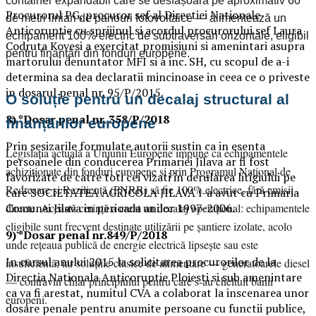
container expandabil care se desfășoară pe aproximativ 60
Procurorul PG, procuror sef al Directiei Nationale
de metri liniari de panouri fotovoltaice — alimentează un
Anticoruptie cu sprijinul si acordul procurorului sef Laura
echipament 100% electric de subtraversări orizontale, eligibil
Codruta Kovesi a exercitat promisiuni si amenintari asupra
pentru finanțări din fonduri europene.
martorului denuntator MFI si a inc. SH, cu scopul de a-i
determina sa dea declaratii mincinoase in ceea ce o priveste
in dosarul penal nr. 95/P/2015.
O soluție pentru un decalaj structural al
8) *Dosar penal nr. 358/P/2018
finanțărilor europene
Prin sesizarile formulate autorii sustin ca in esenta
Legislația actuală a Uniunii Europene impune ca echipamentele
persoanele din conducerea Primariei Jilava ar fi fost
achiziționate din fonduri europene și prin Programul Național de
favorizate de catre toti cei vizati in derularea litigiului pe
Redresare și Reziliență (PNRR) să fie 100% electrice, fără emisii
care SOCIETATEA AGRICOLA JILAVA l-a avut cu Primaria
Comunei Jilava in perioada anilor 1997-2006.
directe. Această cerință a creat un decalaj operațional: echipamentele
eligibile sunt frecvent destinate utilizării pe șantiere izolate, acolo
9) *Dosar penal nr.849/P/2018
unde rețeaua publică de energie electrică lipsește sau este
In cursul anului 2015 la solicitarea procurorilor de la
insuficientă, iar soluțiile clasice de alimentare — generatoarele diesel
Directia Nationala Anticoruptie Ploiesti si sub amenintare
— contravin chiar principiului pentru care s-au cheltuit banii
ca va fi arestat, numitul CVA a colaborat la inscenarea unor
europeni.
dosare penale pentru anumite persoane cu functii publice,