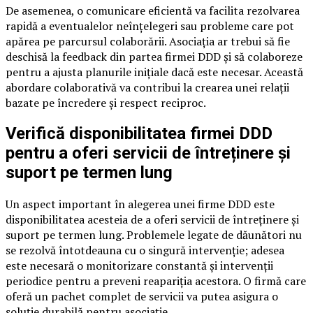
De asemenea, o comunicare eficientă va facilita rezolvarea
rapidă a eventualelor neînțelegeri sau probleme care pot
apărea pe parcursul colaborării. Asociația ar trebui să fie
deschisă la feedback din partea firmei DDD și să colaboreze
pentru a ajusta planurile inițiale dacă este necesar. Această
abordare colaborativă va contribui la crearea unei relații
bazate pe încredere și respect reciproc.
Verifică disponibilitatea firmei DDD
pentru a oferi servicii de întreținere și
suport pe termen lung
Un aspect important în alegerea unei firme DDD este
disponibilitatea acesteia de a oferi servicii de întreținere și
suport pe termen lung. Problemele legate de dăunători nu
se rezolvă întotdeauna cu o singură intervenție; adesea
este necesară o monitorizare constantă și intervenții
periodice pentru a preveni reapariția acestora. O firmă care
oferă un pachet complet de servicii va putea asigura o
soluție durabilă pentru asociație.