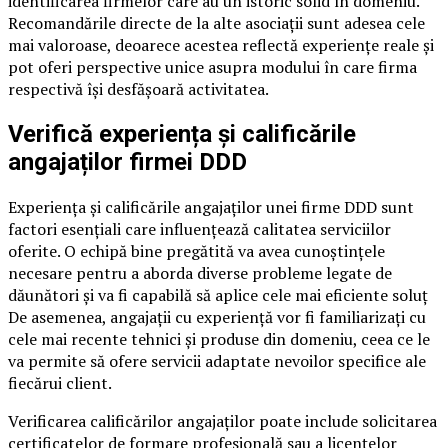
identificarea firmelor care au un istoric solid în domeniu.
Recomandările directe de la alte asociații sunt adesea cele
mai valoroase, deoarece acestea reflectă experiențe reale și
pot oferi perspective unice asupra modului în care firma
respectivă își desfășoară activitatea.
Verifică experiența și calificările
angajaților firmei DDD
Experiența și calificările angajaților unei firme DDD sunt
factori esențiali care influențează calitatea serviciilor
oferite. O echipă bine pregătită va avea cunoștințele
necesare pentru a aborda diverse probleme legate de
dăunători și va fi capabilă să aplice cele mai eficiente soluț
De asemenea, angajații cu experiență vor fi familiarizați cu
cele mai recente tehnici și produse din domeniu, ceea ce le
va permite să ofere servicii adaptate nevoilor specifice ale
fiecărui client.
Verificarea calificărilor angajaților poate include solicitarea
certificatelor de formare profesională sau a licențelor