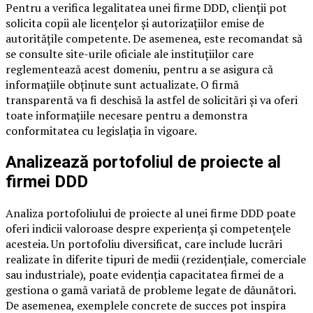
Pentru a verifica legalitatea unei firme DDD, clienții pot
solicita copii ale licențelor și autorizațiilor emise de
autoritățile competente. De asemenea, este recomandat să
se consulte site-urile oficiale ale instituțiilor care
reglementează acest domeniu, pentru a se asigura că
informațiile obținute sunt actualizate. O firmă
transparentă va fi deschisă la astfel de solicitări și va oferi
toate informațiile necesare pentru a demonstra
conformitatea cu legislația în vigoare.
Analizează portofoliul de proiecte al
firmei DDD
Analiza portofoliului de proiecte al unei firme DDD poate
oferi indicii valoroase despre experiența și competențele
acesteia. Un portofoliu diversificat, care include lucrări
realizate în diferite tipuri de medii (rezidențiale, comerciale
sau industriale), poate evidenția capacitatea firmei de a
gestiona o gamă variată de probleme legate de dăunători.
De asemenea, exemplele concrete de succes pot inspira