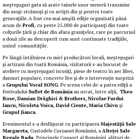
meșteșugari gata să arate tainele unor meserii transmise
din moși-strămoși și cu artiști din și pentru toate
generațiile. A fost cea mai amplă ediție organizată până
acum de
Profi
, cu peste 25.000 de participanți din toate
colțurile țării și chiar din afara granițelor, care pe parcursul
a două zile au descoperit cum sunt continuate tradițiile,
unind comunitățile.
Pe lângă întâlnirea cu mici producători locali, meșteșugari
și artizani din toată România, vizitatorii s-au bucurat de
ateliere cu meșteșugari iscusiți, piese de teatru în aer liber,
dansuri populare, concerte live și de o intervenție surpriză
a
Grupului Vocal SONG
. Pe scena celei de-a patra ediții a
festivalului
Suflet de România
au urcat, între alții,
Theo
Rose, Damian Drăghici & Brothers, Nicolae Furdui
Iancu, Nicoleta Voica, David Ciente, Maria Chivu
și
Grupul Jianca
.
Evenimentul s-a desfășurat cu participarea
Majestății Sale
Margareta
, Custodele Coroanei României, a
Alteței Sale
Regale Radu
, Principele Consort al României, alături de