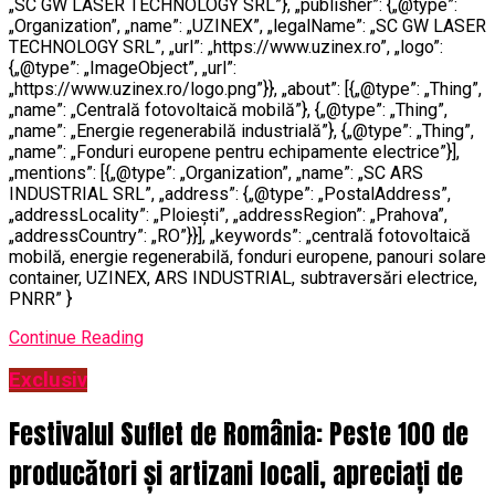
„SC GW LASER TECHNOLOGY SRL”}, „publisher”: {„@type”:
„Organization”, „name”: „UZINEX”, „legalName”: „SC GW LASER
TECHNOLOGY SRL”, „url”: „https://www.uzinex.ro”, „logo”:
{„@type”: „ImageObject”, „url”:
„https://www.uzinex.ro/logo.png”}}, „about”: [{„@type”: „Thing”,
„name”: „Centrală fotovoltaică mobilă”}, {„@type”: „Thing”,
„name”: „Energie regenerabilă industrială”}, {„@type”: „Thing”,
„name”: „Fonduri europene pentru echipamente electrice”}],
„mentions”: [{„@type”: „Organization”, „name”: „SC ARS
INDUSTRIAL SRL”, „address”: {„@type”: „PostalAddress”,
„addressLocality”: „Ploiești”, „addressRegion”: „Prahova”,
„addressCountry”: „RO”}}], „keywords”: „centrală fotovoltaică
mobilă, energie regenerabilă, fonduri europene, panouri solare
container, UZINEX, ARS INDUSTRIAL, subtraversări electrice,
PNRR” }
Continue Reading
Exclusiv
Festivalul Suflet de România: Peste 100 de
producători și artizani locali, apreciați de