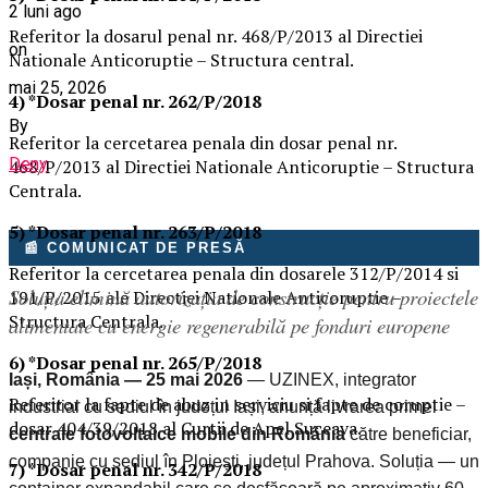
2 luni ago
Referitor la dosarul penal nr. 468/P/2013 al Directiei
on
Nationale Anticoruptie – Structura central.
mai 25, 2026
4) *Dosar penal nr. 262/P/2018
By
Referitor la cercetarea penala din dosar penal nr.
Deny
468/P/2013 al Directiei Nationale Anticoruptie – Structura
Centrala.
5) *Dosar penal nr. 263/P/2018
📰 COMUNICAT DE PRESĂ
Referitor la cercetarea penala din dosarele 312/P/2014 si
Soluția elimină autorizația de construcție pentru proiectele
191/P/2015 ale Directiei Nationale Anticoruptie –
Structura Centrala.
alimentate cu energie regenerabilă pe fonduri europene
6) *Dosar penal nr. 265/P/2018
Iași, România — 25 mai 2026
— UZINEX, integrator
Referitor la fapte de abuz in serviciu si fapte de coruptie –
industrial cu sediul în județul Iași, anunță livrarea primei
dosar 404/39/2018 al Curtii de Apel Suceava.
centrale fotovoltaice mobile din România
către beneficiar,
companie cu sediul în Ploiești, județul Prahova. Soluția — un
7) *Dosar penal nr. 342/P/2018