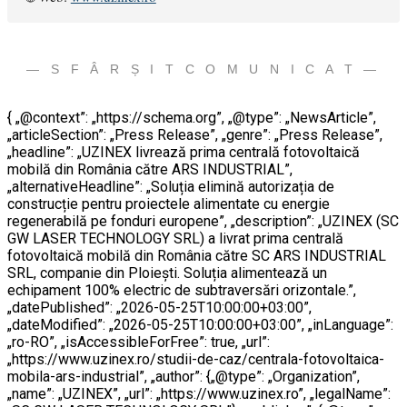
— S F Â R Ș I T C O M U N I C A T —
{ „@context”: „https://schema.org”, „@type”: „NewsArticle”,
„articleSection”: „Press Release”, „genre”: „Press Release”,
„headline”: „UZINEX livrează prima centrală fotovoltaică
mobilă din România către ARS INDUSTRIAL”,
„alternativeHeadline”: „Soluția elimină autorizația de
construcție pentru proiectele alimentate cu energie
regenerabilă pe fonduri europene”, „description”: „UZINEX (SC
GW LASER TECHNOLOGY SRL) a livrat prima centrală
fotovoltaică mobilă din România către SC ARS INDUSTRIAL
SRL, companie din Ploiești. Soluția alimentează un
echipament 100% electric de subtraversări orizontale.”,
„datePublished”: „2026-05-25T10:00:00+03:00”,
„dateModified”: „2026-05-25T10:00:00+03:00”, „inLanguage”:
„ro-RO”, „isAccessibleForFree”: true, „url”:
„https://www.uzinex.ro/studii-de-caz/centrala-fotovoltaica-
mobila-ars-industrial”, „author”: {„@type”: „Organization”,
„name”: „UZINEX”, „url”: „https://www.uzinex.ro”, „legalName”: