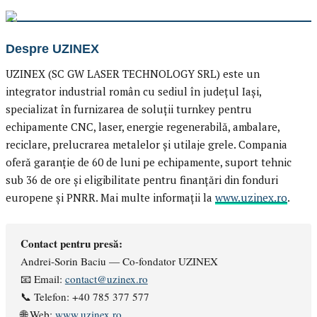
Despre UZINEX
UZINEX (SC GW LASER TECHNOLOGY SRL) este un
integrator industrial român cu sediul în județul Iași,
specializat în furnizarea de soluții turnkey pentru
echipamente CNC, laser, energie regenerabilă, ambalare,
reciclare, prelucrarea metalelor și utilaje grele. Compania
oferă garanție de 60 de luni pe echipamente, suport tehnic
sub 36 de ore și eligibilitate pentru finanțări din fonduri
europene și PNRR. Mai multe informații la
www.uzinex.ro
.
Contact pentru presă:
Andrei-Sorin Baciu — Co-fondator UZINEX
📧 Email:
contact@uzinex.ro
📞 Telefon: +40 785 377 577
🌐 Web:
www.uzinex.ro