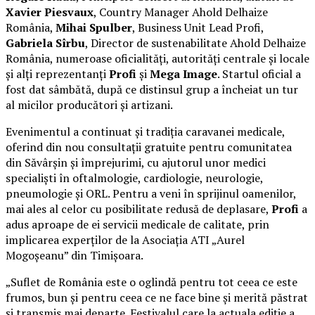
Xavier Piesvaux
, Country Manager Ahold Delhaize
România,
Mihai Spulber
, Business Unit Lead Profi,
Gabriela Sîrbu
, Director de sustenabilitate Ahold Delhaize
România, numeroase oficialități, autorități centrale și locale
și alți reprezentanți
Profi
și
Mega Image
. Startul oficial a
fost dat sâmbătă, după ce distinsul grup a încheiat un tur
al micilor producători și artizani.
Evenimentul a continuat și tradiția caravanei medicale,
oferind din nou consultații gratuite pentru comunitatea
din Săvârșin și împrejurimi, cu ajutorul unor medici
specialiști în oftalmologie, cardiologie, neurologie,
pneumologie și ORL. Pentru a veni în sprijinul oamenilor,
mai ales al celor cu posibilitate redusă de deplasare,
Profi
a
adus aproape de ei servicii medicale de calitate, prin
implicarea experților de la Asociația ATI „Aurel
Mogoșeanu” din Timișoara.
„Suflet de România este o oglindă pentru tot ceea ce este
frumos, bun și pentru ceea ce ne face bine și merită păstrat
și transmis mai departe. Festivalul care la actuala ediție a