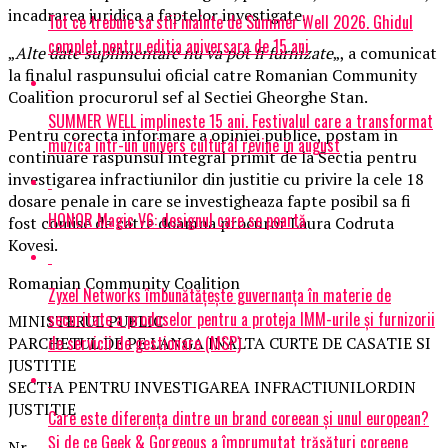
incadrarea juridica a faptelor investigate.
Tot ce trebuie sa stii inainte de Summer Well 2026. Ghidul
complet pentru editia aniversara de 15 ani
„
Alte date suplimentare nu va pot fi furnizate
„, a comunicat
la finalul raspunsului oficial catre Romanian Community
Coalition procurorul sef al Sectiei Gheorghe Stan.
SUMMER WELL implineste 15 ani. Festivalul care a transformat
Pentru corecta informare a opiniei publice, postam in
muzica intr-un univers cultural revine in august
continuare raspunsul integral primit de la Sectia pentru
investigarea infractiunilor din justitie cu privire la cele 18
dosare penale in care se investigheaza fapte posibil sa fi
HONOR Magic V6: designul care se poartă
fost comise de catre doamna procuror Laura Codruta
Kovesi.
Romanian Community Coalition
Zyxel Networks îmbunătățește guvernanța în materie de
securitate a produselor pentru a proteja IMM-urile și furnizorii
MINISTERUL PUBLIC
de servicii de gestionare (MSP)
PARCHETUL DE PE LANGA INALTA CURTE DE CASATIE SI
JUSTITIE
SECTIA PENTRU INVESTIGAREA INFRACTIUNILORDIN
JUSTITIE
Care este diferența dintre un brand coreean și unul european?
Și de ce Geek & Gorgeous a împrumutat trăsături coreene
Nr.