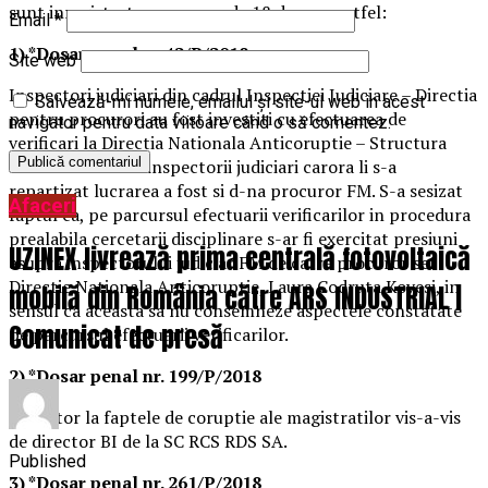
sunt inregistrate un numar de 18 dosare, astfel:
Email
*
1) *Dosar penal nr.42/P/2018
Site web
Inspectori judiciari din cadrul Inspectiei Judiciare – Directia
Salvează-mi numele, emailul și site-ul web în acest
pentru procurori au fost investiti cu efectuarea de
navigator pentru data viitoare când o să comentez.
verificari la Directia Nationala Anticoruptie – Structura
Centrala. Printre inspectorii judiciari carora li s-a
repartizat lucrarea a fost si d-na procuror FM. S-a sesizat
Afaceri
faptul ca, pe parcursul efectuarii verificarilor in procedura
prealabila cercetarii disciplinare s-ar fi exercitat presiuni
UZINEX livrează prima centrală fotovoltaică
asupra inspectorului judiciar FM de catre procuror sef
Directie Nationala Anticoruptie, Laura Codruta Kovesi, in
mobilă din România către ARS INDUSTRIAL |
sensul ca aceasta sa nu consemneze aspectele constatate
Comunicat de presă
pe parcursul efectuarii verificarilor.
2) *Dosar penal nr. 199/P/2018
Referitor la faptele de coruptie ale magistratilor vis-a-vis
de director BI de la SC RCS RDS SA.
Published
3) *Dosar penal nr. 261/P/2018