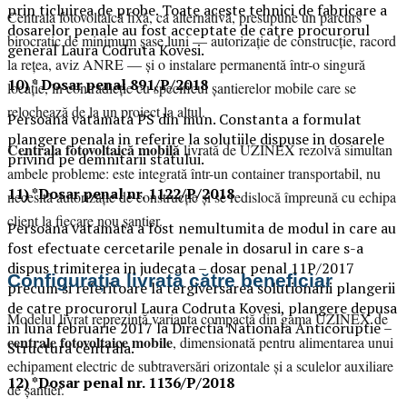
prin ticluirea de probe. Toate aceste tehnici de fabricare a
Centrala fotovoltaică fixă, ca alternativă, presupune un parcurs
dosarelor penale au fost acceptate de catre procurorul
birocratic de minimum șase luni — autorizație de construcție, racord
general Laura Codruta Kovesi.
la rețea, aviz ANRE — și o instalare permanentă într-o singură
10) * Dosar penal 891/P/2018
locație, în contradicție cu specificul șantierelor mobile care se
relochează de la un proiect la altul.
Persoana vatamata PS din mun. Constanta a formulat
plangere penala in referire la solutiile dispuse in dosarele
Centrala fotovoltaică mobilă
livrată de UZINEX rezolvă simultan
privind pe demnitarii statului.
ambele probleme: este integrată într-un container transportabil, nu
11) *Dosar penal nr. 1122/P/2018
necesită autorizație de construcție și se redislocă împreună cu echipa
client la fiecare nou șantier.
Persoana vatamata a fost nemultumita de modul in care au
fost efectuate cercetarile penale in dosarul in care s-a
dispus trimiterea in judecata – dosar penal 11P/2017
Configurația livrată către beneficiar
precum si referitoare la tergiversarea solutionarii plangerii
de catre procurorul Laura Codruta Kovesi, plangere depusa
Modelul livrat reprezintă varianta compactă din gama UZINEX de
in luna februarie 2017 la Directia Nationala Anticoruptie –
centrale fotovoltaice mobile
, dimensionată pentru alimentarea unui
Structura centrala.
echipament electric de subtraversări orizontale și a sculelor auxiliare
12) *Dosar penal nr. 1136/P/2018
de șantier.