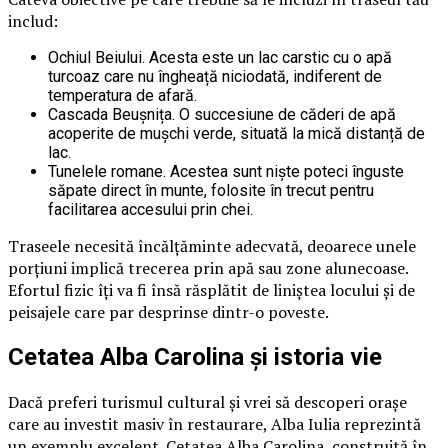
includ:
Ochiul Beiului. Acesta este un lac carstic cu o apă
turcoaz care nu îngheață niciodată, indiferent de
temperatura de afară.
Cascada Beușnița. O succesiune de căderi de apă
acoperite de mușchi verde, situată la mică distanță de
lac.
Tunelele romane. Acestea sunt niște poteci înguste
săpate direct în munte, folosite în trecut pentru
facilitarea accesului prin chei.
Traseele necesită încălțăminte adecvată, deoarece unele
porțiuni implică trecerea prin apă sau zone alunecoase.
Efortul fizic îți va fi însă răsplătit de liniștea locului și de
peisajele care par desprinse dintr-o poveste.
Cetatea Alba Carolina și istoria vie
Dacă preferi turismul cultural și vrei să descoperi orașe
care au investit masiv în restaurare, Alba Iulia reprezintă
un exemplu excelent. Cetatea Alba Carolina, construită în