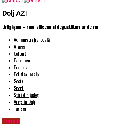
Dolj AZI
Drăgășani – raiul vâlcean al degustătorilor de vin
Administrație locală
Afaceri
Cultură
Eveniment
Exclusiv
Politică locală
Social
Sport
Știri din județ
Viața în Dolj
Turism
Turism