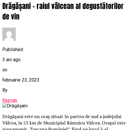
Drăgășani – raiul vâlcean al degustătorilor
de vin
Published
3 ani ago
on
februarie 23, 2023
By
Razvan
Drăgășani este un oraș situat în partea de sud a județului
Vâlcea, la 53 km de Municipiul Râmnicu Vâlcea. Orașul este
supranumit „Toscana României”, fiind pe locul 3 al