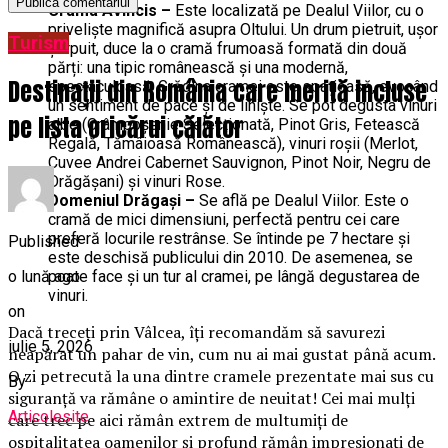
Crama Avincis –
Este localizată pe Dealul Viilor, cu o
priveliște magnifică asupra Oltului. Un drum pietruit, ușor
Turism
șerpuit, duce la o cramă frumoasă formată din două
părți: una tipic românească și una modernă,
Destinații din România care merită incluse
spectaculoasă. Grădina cramei este spațioasă, evocând
un sentiment de pace și de liniște. Se pot degusta vinuri
pe lista oricărui călător
albe (Crâmpoșenie Selecționată, Pinot Gris, Fetească
Regală, Tămâioasă Românească), vinuri roșii (Merlot,
Cuvee Andrei Cabernet Sauvignon, Pinot Noir, Negru de
Drăgășani) şi vinuri Rose.
Domeniul Drăgași –
Se află pe Dealul Viilor. Este o
cramă de mici dimensiuni, perfectă pentru cei care
preferă locurile restrânse. Se întinde pe 7 hectare și
Published
este deschisă publicului din 2010. De asemenea, se
o lună ago
poate face și un tur al cramei, pe lângă degustarea de
vinuri.
on
Dacă treceți prin Vâlcea, îți recomandăm să savurezi
iulie 5, 2026
neapărat un pahar de vin, cum nu ai mai gustat până acum.
O zi petrecută la una dintre cramele prezentate mai sus cu
By
siguranță va rămâne o amintire de neuitat! Cei mai mulți
Articolesite
care trec pe aici rămân extrem de multumiți de
ospitalitatea oamenilor și profund rămân impresionați de