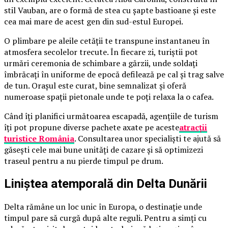
stil Vauban, are o formă de stea cu șapte bastioane și este
cea mai mare de acest gen din sud-estul Europei.
O plimbare pe aleile cetății te transpune instantaneu în
atmosfera secolelor trecute. În fiecare zi, turiștii pot
urmări ceremonia de schimbare a gărzii, unde soldați
îmbrăcați în uniforme de epocă defilează pe cal și trag salve
de tun. Orașul este curat, bine semnalizat și oferă
numeroase spații pietonale unde te poți relaxa la o cafea.
Când îți planifici următoarea escapadă, agențiile de turism
îți pot propune diverse pachete axate pe aceste
atracții
turistice România
. Consultarea unor specialiști te ajută să
găsești cele mai bune unități de cazare și să optimizezi
traseul pentru a nu pierde timpul pe drum.
Liniștea atemporală din Delta Dunării
Delta rămâne un loc unic în Europa, o destinație unde
timpul pare să curgă după alte reguli. Pentru a simți cu