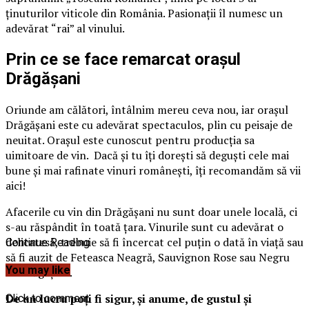
ținuturilor viticole din România. Pasionații îl numesc un
adevărat “rai” al vinului.
Prin ce se face remarcat orașul
Drăgășani
Oriunde am călători, întâlnim mereu ceva nou, iar orașul
Drăgășani este cu adevărat spectaculos, plin cu peisaje de
neuitat. Orașul este cunoscut pentru producția sa
uimitoare de vin. Dacă și tu îți dorești să deguști cele mai
bune și mai rafinate vinuri românești, îți recomandăm să vii
aici!
Afacerile cu vin din Drăgășani nu sunt doar unele locală, ci
s-au răspândit în toată țara. Vinurile sunt cu adevărat o
delicatesă, trebuie să fi încercat cel puțin o dată în viață sau
Continue Reading
să fi auzit de Feteasca Neagră, Sauvignon Rose sau Negru
You may like
de Drăgășani.
De un lucru poți fi sigur, și anume, de gustul și
Click to comment