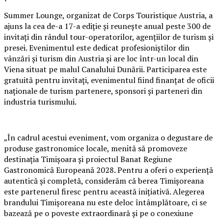
Summer Lounge, organizat de Corps Touristique Austria, a
ajuns la cea de-a 17-a ediție și reunește anual peste 300 de
invitați din rândul tour-operatorilor, agențiilor de turism și
presei. Evenimentul este dedicat profesioniștilor din
vânzări și turism din Austria și are loc într-un local din
Viena situat pe malul Canalului Dunării. Participarea este
gratuită pentru invitați, evenimentul fiind finanțat de oficii
naționale de turism partenere, sponsori și parteneri din
industria turismului.
„În cadrul acestui eveniment, vom organiza o degustare de
produse gastronomice locale, menită să promoveze
destinația Timișoara și proiectul Banat Regiune
Gastronomică Europeană 2028. Pentru a oferi o experiență
autentică și completă, considerăm că berea Timișoreana
este partenerul firesc pentru această inițiativă. Alegerea
brandului Timișoreana nu este deloc întâmplătoare, ci se
bazează pe o poveste extraordinară și pe o conexiune