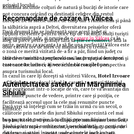
peisajul locului.
România ascunde colțuri de natură și bucăți de istorie care
pot concura oricând cu destinații celebre din restul
Recomandare de cazare în Vâlcea
Europei. De la satele uitate de timp din Transilvania și până
la sălbăticia aspră a Deltei, diversitatea peisajelor oferă
Dacă drumul tău se îndreaptă spre acest judeţ și
opțiuni excelente pentru orice tip de vacanță. Mulți turiști
împrejurimile sale, ai nevoie de o
cazare în Vâlcea
ca la
aleg să plece peste granițe fără să știe ce comori se află la
carte, pentru ca vacanța ta să fie una perfectă! Vâlcea este
doar câteva ore de mers cu mașina sau cu trenul.
o zonă ce merită vizitată de-a fir a păr, fiind un județ cu
obiective turistice spectaculoase. Iar pentru a descoperi
Iată de ce merită să explorezi mai mult spațiul autohton și
toate aceste lucruri, ai nevoie de câteva zile bune.
care sunt locurile ce îți vor schimba complet perspectiva
asupra turismului local.
În cazul în care îți dorești să vizitezi Vâlcea,
Hotel Izvoare
– Căciulata
este locul ideal în care să te cazezi. Hotelul
Autenticitatea satelor din Mărginimea
este poziționat într-o locație de vis, care te va avantaja din
Sibiului
mai multe puncte de vedere, printre care și poziția, ce
facilitează accesul ușor la cele mai renumite puncte
Dacă vrei să înțelegi cum se trăia în urmă cu un secol, o
turistice.
călătorie prin satele din jurul Sibiului reprezintă cel mai
bun punct de pornire. Localități precum Rășinari sau Gura
În plus, hotelul vă pune la dispoziție numeroase beneficii,
Râului păstrează o arhitectură neschimbată, cu porți mari
precum: un super tratament, personal drăguț, cazare de
din lemn și străzi înguste unde căruțele încă împart
calitate premium, piscină, restaurant și multe altele.