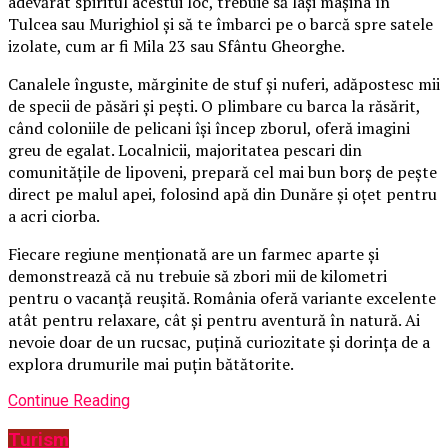
adevărat spiritul acestui loc, trebuie să lași mașina în
Tulcea sau Murighiol și să te îmbarci pe o barcă spre satele
izolate, cum ar fi Mila 23 sau Sfântu Gheorghe.
Canalele înguste, mărginite de stuf și nuferi, adăpostesc mii
de specii de păsări și pești. O plimbare cu barca la răsărit,
când coloniile de pelicani își încep zborul, oferă imagini
greu de egalat. Localnicii, majoritatea pescari din
comunitățile de lipoveni, prepară cel mai bun borș de pește
direct pe malul apei, folosind apă din Dunăre și oțet pentru
a acri ciorba.
Fiecare regiune menționată are un farmec aparte și
demonstrează că nu trebuie să zbori mii de kilometri
pentru o vacanță reușită. România oferă variante excelente
atât pentru relaxare, cât și pentru aventură în natură. Ai
nevoie doar de un rucsac, puțină curiozitate și dorința de a
explora drumurile mai puțin bătătorite.
Continue Reading
Turism