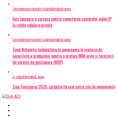
Uncategorized
o săptămână ago
Axis lanseaza o carcasa pentru conectarea camerelor video IP
la retele celulare private
Uncategorized
o săptămână ago
Zyxel Networks îmbunătățește guvernanța în materie de
securitate a produselor pentru a proteja IMM-urile și furnizorii
de servicii de gestionare (MSP)
o săptămână ago
Ziua Timișoarei 2026, sărbătorită prin patru zile de evenimente