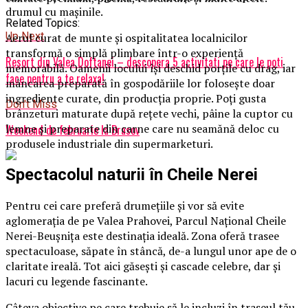
drumul cu mașinile.
Related Topics:
Up Next
Aerul curat de munte și ospitalitatea localnicilor
transformă o simplă plimbare într-o experiență
Resort din Valea Doftanei – descopera 5 activitati pe care le poti
memorabilă. Oamenii locului își deschid porțile cu drag, iar
face pentru a te relaxa!
mâncarea preparată în gospodăriile lor folosește doar
ingrediente curate, din producția proprie. Poți gusta
Don't Miss
brânzeturi maturate după rețete vechi, pâine la cuptor cu
lemne și preparate din carne care nu seamănă deloc cu
Weekend de februarie la Brasov
produsele industriale din supermarketuri.
Spectacolul naturii în Cheile Nerei
Pentru cei care preferă drumețiile și vor să evite
aglomerația de pe Valea Prahovei, Parcul Național Cheile
Nerei-Beușnița este destinația ideală. Zona oferă trasee
spectaculoase, săpate în stâncă, de-a lungul unor ape de o
claritate ireală. Tot aici găsești și cascade celebre, dar și
lacuri cu legende fascinante.
Câteva obiective pe care trebuie să le incluzi în traseul tău