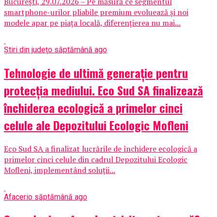
București, 29.07.2026 – Pe măsură ce segmentul
smartphone-urilor pliabile premium evoluează și noi
modele apar pe piața locală, diferențierea nu mai...
Știri din județ
o săptămână ago
Tehnologie de ultimă generație pentru
protecția mediului. Eco Sud SA finalizează
închiderea ecologică a primelor cinci
celule ale Depozitului Ecologic Mofleni
Eco Sud SA a finalizat lucrările de închidere ecologică a
primelor cinci celule din cadrul Depozitului Ecologic
Mofleni, implementând soluții...
Afaceri
o săptămână ago