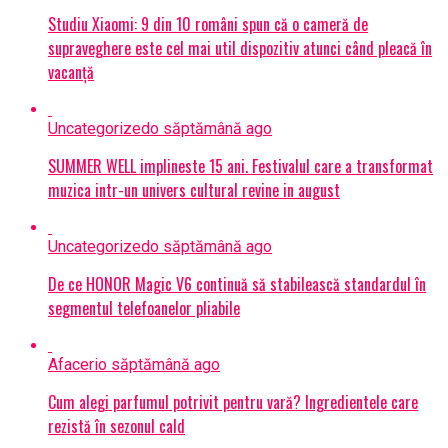
Studiu Xiaomi: 9 din 10 români spun că o cameră de
supraveghere este cel mai util dispozitiv atunci când pleacă în
vacanță
Uncategorized
o săptămână ago
SUMMER WELL implineste 15 ani. Festivalul care a transformat
muzica intr-un univers cultural revine in august
Uncategorized
o săptămână ago
De ce HONOR Magic V6 continuă să stabilească standardul în
segmentul telefoanelor pliabile
Afaceri
o săptămână ago
Cum alegi parfumul potrivit pentru vară? Ingredientele care
rezistă în sezonul cald