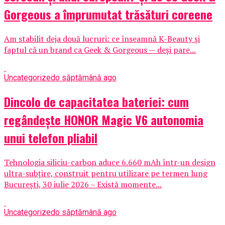
Gorgeous a împrumutat trăsături coreene
Am stabilit deja două lucruri: ce înseamnă K-Beauty și
faptul că un brand ca Geek & Gorgeous — deși pare...
Uncategorized
o săptămână ago
Dincolo de capacitatea bateriei: cum
regândește HONOR Magic V6 autonomia
unui telefon pliabil
Tehnologia siliciu-carbon aduce 6.660 mAh într-un design
ultra-subțire, construit pentru utilizare pe termen lung
București, 30 iulie 2026 – Există momente...
Uncategorized
o săptămână ago