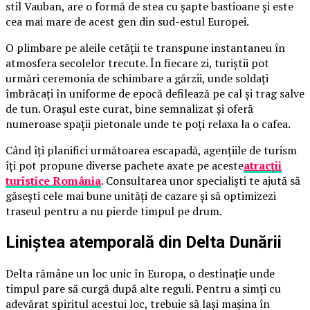
stil Vauban, are o formă de stea cu șapte bastioane și este
cea mai mare de acest gen din sud-estul Europei.
O plimbare pe aleile cetății te transpune instantaneu în
atmosfera secolelor trecute. În fiecare zi, turiștii pot
urmări ceremonia de schimbare a gărzii, unde soldați
îmbrăcați în uniforme de epocă defilează pe cal și trag salve
de tun. Orașul este curat, bine semnalizat și oferă
numeroase spații pietonale unde te poți relaxa la o cafea.
Când îți planifici următoarea escapadă, agențiile de turism
îți pot propune diverse pachete axate pe aceste
atracții
turistice România
. Consultarea unor specialiști te ajută să
găsești cele mai bune unități de cazare și să optimizezi
traseul pentru a nu pierde timpul pe drum.
Liniștea atemporală din Delta Dunării
Delta rămâne un loc unic în Europa, o destinație unde
timpul pare să curgă după alte reguli. Pentru a simți cu
adevărat spiritul acestui loc, trebuie să lași mașina în