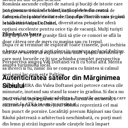
România ascunde colțuri de natură și bucăți de istorie care
pot concura oricând cu destinații celebre din restul
Imagineaza-ti soarele bland, in timp ce bei o ceasca de
Europei. De la satele uitate de timp din Transilvania și până
cafea sau un pahar de vin rece. Locul perfect in care te poti
la sălbăticia aspră a Deltei, diversitatea peisajelor oferă
relaxa este Valea Doftanei.
opțiuni excelente pentru orice tip de vacanță. Mulți turiști
Plimbari cu barca
aleg să plece peste granițe fără să știe ce comori se află la
doar câteva ore de mers cu mașina sau cu trenul.
Dupa ce ai terminat de explorat toate traseele, poti inchiria
o barca sau canoe si poti pleca in aventura pe lacul Paltinu.
Iată de ce merită să explorezi mai mult spațiul autohton și
care sunt locurile ce îți vor schimba complet perspectiva
Perspectiva asupra Vaii Doftanei va fi cu totul alta. Merita
asupra turismului local.
sa incerci si tu, nimic nu se compara cu linistea si calmul
apei unui lac cum este Paltinu.
Autenticitatea satelor din Mărginimea
Sibiului
La resort MIRA din Valea Doftanei poti petrece cateva zile
minunate, inotand sau stand la soare in gradina. Si daca nu
ne crezi, intra si pe @atradoftana. Povestile oamenilor care
Dacă vrei să înțelegi cum se trăia în urmă cu un secol, o
au venit la ATRA te vor impresiona!
călătorie prin satele din jurul Sibiului reprezintă cel mai
bun punct de pornire. Localități precum Rășinari sau Gura
Râului păstrează o arhitectură neschimbată, cu porți mari
din lemn și străzi înguste unde căruțele încă împart