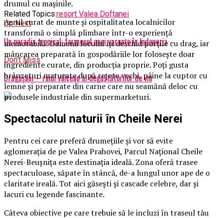
drumul cu mașinile.
Related Topics:
resort Valea Doftanei
Aerul curat de munte și ospitalitatea localnicilor
Up Next
transformă o simplă plimbare într-o experiență
Un paradis tropical: farmecul unei vacanțe în Indonezia
memorabilă. Oamenii locului își deschid porțile cu drag, iar
mâncarea preparată în gospodăriile lor folosește doar
Don't Miss
ingrediente curate, din producția proprie. Poți gusta
brânzeturi maturate după rețete vechi, pâine la cuptor cu
Drăgășani – raiul vâlcean al degustătorilor de vin
lemne și preparate din carne care nu seamănă deloc cu
produsele industriale din supermarketuri.
Spectacolul naturii în Cheile Nerei
Pentru cei care preferă drumețiile și vor să evite
aglomerația de pe Valea Prahovei, Parcul Național Cheile
Nerei-Beușnița este destinația ideală. Zona oferă trasee
spectaculoase, săpate în stâncă, de-a lungul unor ape de o
claritate ireală. Tot aici găsești și cascade celebre, dar și
lacuri cu legende fascinante.
Câteva obiective pe care trebuie să le incluzi în traseul tău