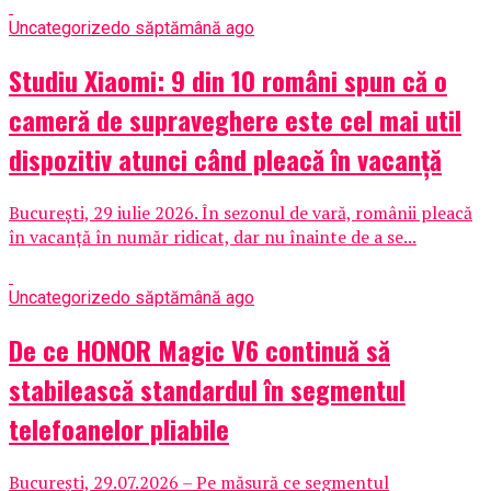
Uncategorized
o săptămână ago
Studiu Xiaomi: 9 din 10 români spun că o
cameră de supraveghere este cel mai util
dispozitiv atunci când pleacă în vacanță
București, 29 iulie 2026. În sezonul de vară, românii pleacă
în vacanță în număr ridicat, dar nu înainte de a se...
Uncategorized
o săptămână ago
De ce HONOR Magic V6 continuă să
stabilească standardul în segmentul
telefoanelor pliabile
București, 29.07.2026 – Pe măsură ce segmentul