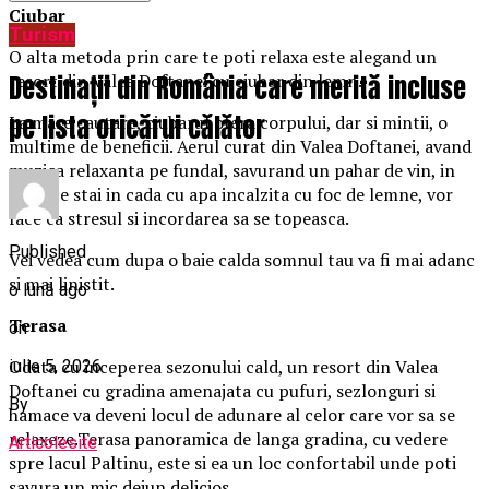
Ciubar
Turism
O alta metoda prin care te poti relaxa este alegand un
Destinații din România care merită incluse
resort din Valea Doftanei cu ciubar din lemn.
pe lista oricărui călător
La mare cautare, ciubarul ofera corpului, dar si mintii, o
multime de beneficii. Aerul curat din Valea Doftanei, avand
muzica relaxanta pe fundal, savurand un pahar de vin, in
timp ce stai in cada cu apa incalzita cu foc de lemne, vor
face ca stresul si incordarea sa se topeasca.
Published
Vei vedea cum dupa o baie calda somnul tau va fi mai adanc
si mai linistit.
o lună ago
Terasa
on
Odata cu inceperea sezonului cald, un resort din Valea
iulie 5, 2026
Doftanei cu gradina amenajata cu pufuri, sezlonguri si
By
hamace va deveni locul de adunare al celor care vor sa se
relaxeze.Terasa panoramica de langa gradina, cu vedere
Articolesite
spre lacul Paltinu, este si ea un loc confortabil unde poti
savura un mic dejun delicios.