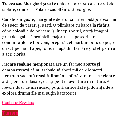
Tulcea sau Murighiol și să te îmbarci pe o barcă spre satele
izolate, cum ar fi Mila 23 sau Sfântu Gheorghe.
Canalele înguste, mărginite de stuf și nuferi, adăpostesc mii
de specii de păsări și pești. O plimbare cu barca la răsărit,
când coloniile de pelicani își încep zborul, oferă imagini
greu de egalat. Localnicii, majoritatea pescari din
comunitățile de lipoveni, prepară cel mai bun borș de pește
direct pe malul apei, folosind apă din Dunăre și oțet pentru
a acri ciorba.
Fiecare regiune menționată are un farmec aparte și
demonstrează că nu trebuie să zbori mii de kilometri
pentru o vacanță reușită. România oferă variante excelente
atât pentru relaxare, cât și pentru aventură în natură. Ai
nevoie doar de un rucsac, puțină curiozitate și dorința de a
explora drumurile mai puțin bătătorite.
Continue Reading
Turism