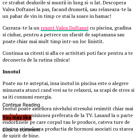
ce strabat dealurile si muntii in lung si-n lat. Descopera
Valea Doftanei la pas, facand drumetii, sau relaxeaza-te la
un pahar de vin in timp ce stai la soare in hamac!
Cazeaza-te la un
resort Valea Doftanei
cu piscina, gradina
si ciubar, pentru a petrece un sfarsit de saptamana sau
poate chiar mai mult timp intr-un loc linistit.
Continua sa citesti si afla ce activitati poti face pentru a te
deconecta de la rutina zilnica!
Innotul
Poate nu te asteptai, insa inotul in piscina este o alegere
minunata atunci cand vrei sa te relaxezi, sa scapi de stres si
sa iti consumi energia.
Continue Reading
Inotul poate ameliora nivelului stresului resimtit chiar mai
mult decat emisiunea preferata de la TV. Lasand la o parte
You may like
endorfinele pe care corpul tau le produce, cateva ture de
piscina stimuleaza productia de hormoni asociati cu starea
Click to comment
de spirit de bine.