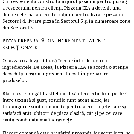
Cu o experiență construită în jurul pasiunii pentru pizza și
a respectului pentru clienți, Pizzeria IZA a devenit una
dintre cele mai apreciate opțiuni pentru livrare pizza în
Sectorul 4, livrare pizza în Sectorul 5 și în numeroase zone
din Sectorul 3.
PIZZA PREPARATĂ DIN INGREDIENTE ATENT
SELECȚIONATE
O pizza cu adevărat bună începe întotdeauna cu
ingredientele. De aceea, la Pizzeria IZA se acordă o atenție
deosebită fiecărui ingredient folosit în prepararea
produselor.
Blatul este pregătit astfel încât să ofere echilibrul perfect
între textură și gust, sosurile sunt atent alese, iar
toppingurile sunt combinate pentru a crea rețete care să
satisfacă atât iubitorii de pizza clasică, cât și pe cei care
caută combinații mai îndrăznețe.
Fiecare comandă este pregătită proaspăt, iar acest lucru se