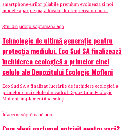
smartphone-urilor pliabile premium evoluează și noi
modele apar pe piața locală, diferențierea nu mai...
Știri din județ
o săptămână ago
Tehnologie de ultimă generație pentru
protecția mediului. Eco Sud SA finalizează
închiderea ecologică a primelor cinci
celule ale Depozitului Ecologic Mofleni
Eco Sud SA a finalizat lucrările de închidere ecologică a
primelor cinci celule din cadrul Depozitului Ecologic
Mofleni, implementând soluții...
Afaceri
o săptămână ago
Cum alegi parfumul potrivit pentru vară?