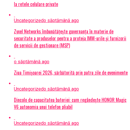
la retele celulare private
Uncategorized
o săptămână ago
Zyxel Networks îmbunătățește guvernanța în materie de
securitate a produselor pentru a proteja IMM-urile și furnizorii
de servicii de gestionare (MSP)
o săptămână ago
Ziua Timișoarei 2026, sărbătorită prin patru zile de evenimente
Uncategorized
o săptămână ago
Dincolo de capacitatea bateriei: cum regândește HONOR Magic
V6 autonomia unui telefon pliabil
Uncategorized
o săptămână ago