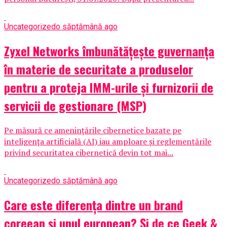
Uncategorized
o săptămână ago
Zyxel Networks îmbunătățește guvernanța
în materie de securitate a produselor
pentru a proteja IMM-urile și furnizorii de
servicii de gestionare (MSP)
Pe măsură ce amenințările cibernetice bazate pe
inteligența artificială (AI) iau amploare și reglementările
privind securitatea cibernetică devin tot mai...
Uncategorized
o săptămână ago
Care este diferența dintre un brand
coreean și unul european? Și de ce Geek &