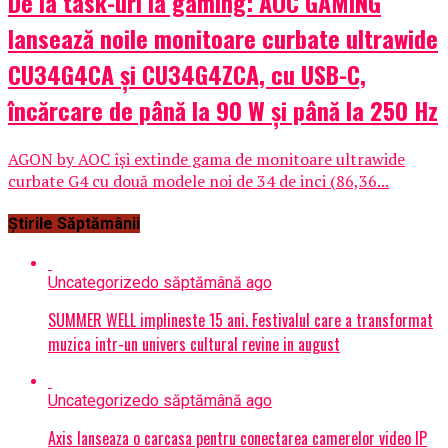
De la task-uri la gaming: AOC GAMING
lansează noile monitoare curbate ultrawide
CU34G4CA și CU34G4ZCA, cu USB-C,
încărcare de până la 90 W și până la 250 Hz
AGON by AOC își extinde gama de monitoare ultrawide
curbate G4 cu două modele noi de 34 de inci (86,36...
Știrile Săptămânii
Uncategorized
o săptămână ago
SUMMER WELL implineste 15 ani. Festivalul care a transformat
muzica intr-un univers cultural revine in august
Uncategorized
o săptămână ago
Axis lanseaza o carcasa pentru conectarea camerelor video IP