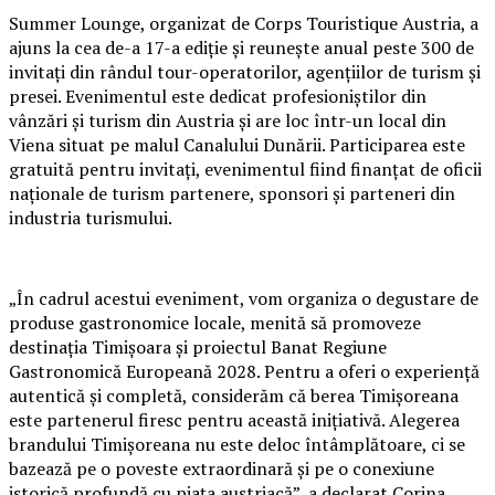
Summer Lounge, organizat de Corps Touristique Austria, a
ajuns la cea de-a 17-a ediție și reunește anual peste 300 de
invitați din rândul tour-operatorilor, agențiilor de turism și
presei. Evenimentul este dedicat profesioniștilor din
vânzări și turism din Austria și are loc într-un local din
Viena situat pe malul Canalului Dunării. Participarea este
gratuită pentru invitați, evenimentul fiind finanțat de oficii
naționale de turism partenere, sponsori și parteneri din
industria turismului.
„În cadrul acestui eveniment, vom organiza o degustare de
produse gastronomice locale, menită să promoveze
destinația Timișoara și proiectul Banat Regiune
Gastronomică Europeană 2028. Pentru a oferi o experiență
autentică și completă, considerăm că berea Timișoreana
este partenerul firesc pentru această inițiativă. Alegerea
brandului Timișoreana nu este deloc întâmplătoare, ci se
bazează pe o poveste extraordinară și pe o conexiune
istorică profundă cu piața austriacă”, a declarat Corina