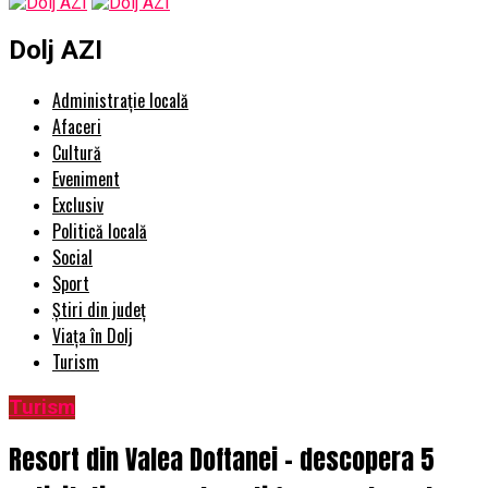
Dolj AZI
Administrație locală
Afaceri
Cultură
Eveniment
Exclusiv
Politică locală
Social
Sport
Știri din județ
Viața în Dolj
Turism
Turism
Resort din Valea Doftanei – descopera 5