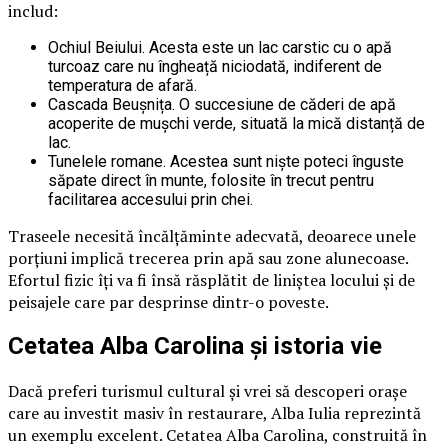
includ:
Ochiul Beiului. Acesta este un lac carstic cu o apă
turcoaz care nu îngheață niciodată, indiferent de
temperatura de afară.
Cascada Beușnița. O succesiune de căderi de apă
acoperite de mușchi verde, situată la mică distanță de
lac.
Tunelele romane. Acestea sunt niște poteci înguste
săpate direct în munte, folosite în trecut pentru
facilitarea accesului prin chei.
Traseele necesită încălțăminte adecvată, deoarece unele
porțiuni implică trecerea prin apă sau zone alunecoase.
Efortul fizic îți va fi însă răsplătit de liniștea locului și de
peisajele care par desprinse dintr-o poveste.
Cetatea Alba Carolina și istoria vie
Dacă preferi turismul cultural și vrei să descoperi orașe
care au investit masiv în restaurare, Alba Iulia reprezintă
un exemplu excelent. Cetatea Alba Carolina, construită în