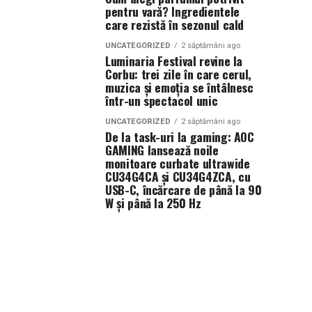
pentru vară? Ingredientele
care rezistă în sezonul cald
UNCATEGORIZED
2 săptămâni ago
Luminaria Festival revine la
Corbu: trei zile în care cerul,
muzica și emoția se întâlnesc
într-un spectacol unic
UNCATEGORIZED
2 săptămâni ago
De la task-uri la gaming: AOC
GAMING lansează noile
monitoare curbate ultrawide
CU34G4CA și CU34G4ZCA, cu
USB-C, încărcare de până la 90
W și până la 250 Hz