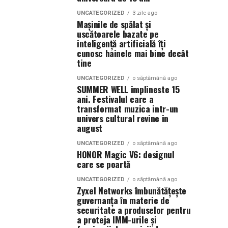
UNCATEGORIZED
3 zile ago
Mașinile de spălat și
uscătoarele bazate pe
inteligență artificială îți
cunosc hainele mai bine decât
tine
UNCATEGORIZED
o săptămână ago
SUMMER WELL implineste 15
ani. Festivalul care a
transformat muzica intr-un
univers cultural revine in
august
UNCATEGORIZED
o săptămână ago
HONOR Magic V6: designul
care se poartă
UNCATEGORIZED
o săptămână ago
Zyxel Networks îmbunătățește
guvernanța în materie de
securitate a produselor pentru
a proteja IMM-urile și