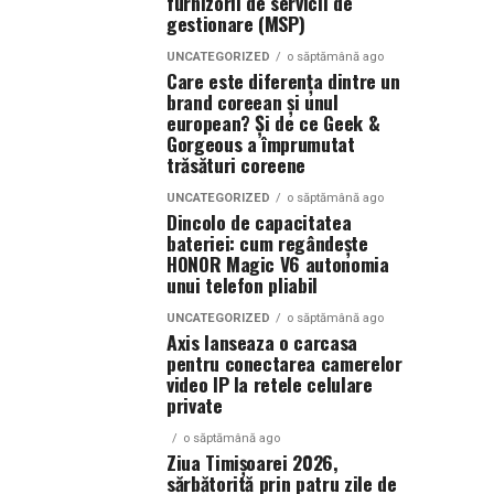
furnizorii de servicii de
gestionare (MSP)
UNCATEGORIZED
o săptămână ago
Care este diferența dintre un
brand coreean și unul
european? Și de ce Geek &
Gorgeous a împrumutat
trăsături coreene
UNCATEGORIZED
o săptămână ago
Dincolo de capacitatea
bateriei: cum regândește
HONOR Magic V6 autonomia
unui telefon pliabil
UNCATEGORIZED
o săptămână ago
Axis lanseaza o carcasa
pentru conectarea camerelor
video IP la retele celulare
private
o săptămână ago
Ziua Timișoarei 2026,
sărbătorită prin patru zile de