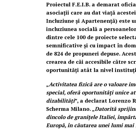
Proiectul F.E.I.B. a demarat ofici
asociații care au dat viață acestei
Incluziune și Apartenență) este 
incluziunea socială a persoanelor
dintre cele 100 de proiecte selec
semnificative și cu impact în dome
de 824 de propuneri depuse. Acest
crearea de căi accesibile către sc
oportunități atât la nivel instituț
„
Activitatea fizică are o valoare im
special, oferă oportunități unice 
dizabilități
”, a declarat Lorenzo 
Scherma Milano. „
Datorită spriji
dincolo de granițele Italiei, împărt
Europă, în căutarea unei lumi mai 