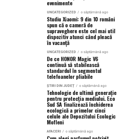
evenimente
UNCATEGORIZED
o săptămână ago
Studiu Xiaomi: 9 din 10 români
spun că o cameră de
supraveghere este cel mai util
dispozitiv atunci când pleacă
în vacanță
UNCATEGORIZED
o săptămână ago
De ce HONOR Magic V6
continuă să stabilească
standardul în segmentul
telefoanelor pliabile
ȘTIRI DIN JUDEȚ
o săptămână ago
Tehnologie de ultimă generație
pentru protecția mediului. Eco
Sud SA finalizează închiderea
ecologică a primelor cinci
celule ale Depozitului Ecologic
Mofleni
AFACERI
o săptămână ago
Cum alegi parfumul potrivit