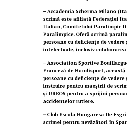
– Accademia Scherma Milano (Ital
scrimă este afiliată Federației I
Italian, Comitetului Paralimpic It
Paralimpice. Oferă scrimă parali
persoane cu deficiențe de vedere ș
intelectuale, inclusiv colaborare
– Association Sportive Bouillargu
Franceză de Handisport, această 
persoane cu deficiențe de vedere ș
instruire pentru maeștrii de scr
și UREOS pentru a sprijini persoan
accidentelor rutiere.
– Club Escola Hungaresa De Esgri
scrimei pentru nevăzători în Span