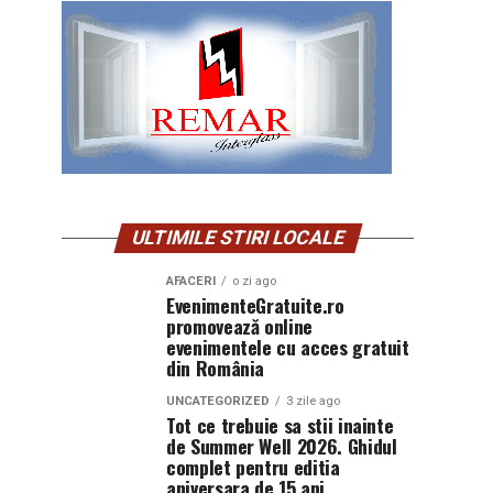
ULTIMILE STIRI LOCALE
AFACERI
o zi ago
EvenimenteGratuite.ro
promovează online
evenimentele cu acces gratuit
din România
UNCATEGORIZED
3 zile ago
Tot ce trebuie sa stii inainte
de Summer Well 2026. Ghidul
complet pentru editia
aniversara de 15 ani