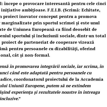
al: începe o provocare interesantă pentru cele cinci
 inițiative ambițioase. F.E.I.B. (Scrimă: Echitate,
un proiect inovator conceput pentru a promova
 marginalizate prin sportul scrimei și este unul
tate de Uniunea Europeană ca fiind deosebit de
niul sportului și incluziunii sociale, dintr-un total
 proiect de parteneriat de cooperare vizează
rimă pentru persoanele cu dizabilități, oferind
ional, cât și non-formal.
ensă în promovarea integrării sociale, iar scrima, în
atunci când este adaptată pentru persoanele cu
Radice, coordonatorul proiectului de la Accademia
nului Uniunii Europene, putem să ne extindem
ășind experiența și rezultatele noastre în întreaga
incluzive
.”