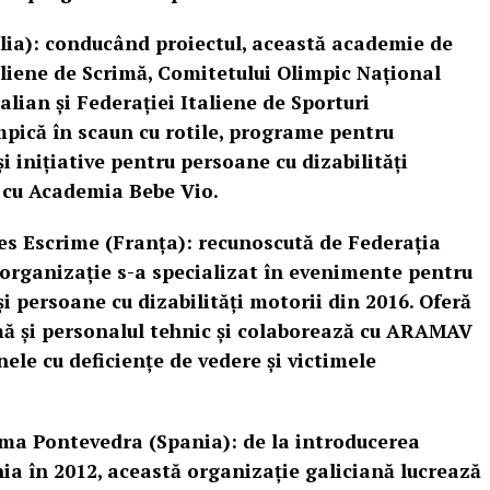
ia): conducând proiectul, această academie de
taliene de Scrimă, Comitetului Olimpic Național
alian și Federației Italiene de Sporturi
mpică în scaun cu rotile, programe pentru
i inițiative pentru persoane cu dizabilități
a cu Academia Bebe Vio.
es Escrime (Franța): recunoscută de Federația
organizație s-a specializat în evenimente pentru
i persoane cu dizabilități motorii din 2016. Oferă
imă și personalul tehnic și colaborează cu ARAMAV
ele cu deficiențe de vedere și victimele
ma Pontevedra (Spania): de la introducerea
ia în 2012, această organizație galiciană lucrează