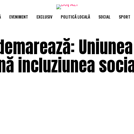
Ă
EVENIMENT
EXCLUSIV
POLITICĂ LOCALĂ
SOCIAL
SPORT
B. demarează: Uniunea
nă incluziunea soci