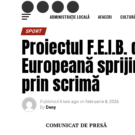
ADMINISTRAȚIE LOCALĂ
AFACERI
CULTUR
SPORT
Proiectul F.E.I.
Europeană spriji
prin scrimă
Published
6 luni ago
on
februarie 8, 2026
By
Deny
COMUNICAT DE PRESĂ