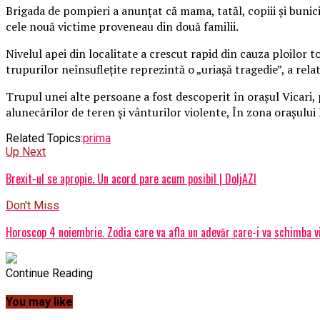
Brigada de pompieri a anunţat că mama, tatăl, copiii şi bunicii
cele nouă victime proveneau din două familii.
Nivelul apei din localitate a crescut rapid din cauza ploilor 
trupurilor neînsufleţite reprezintă o „uriaşă tragedie”, a relat
Trupul unei alte persoane a fost descoperit în oraşul Vicari, 
alunecărilor de teren şi vânturilor violente, În zona oraşului
Related Topics:
prima
Up Next
Brexit-ul se apropie. Un acord pare acum posibil | DoljAZI
Don't Miss
Horoscop 4 noiembrie. Zodia care va afla un adevăr care-i va schimba via
Continue Reading
You may like