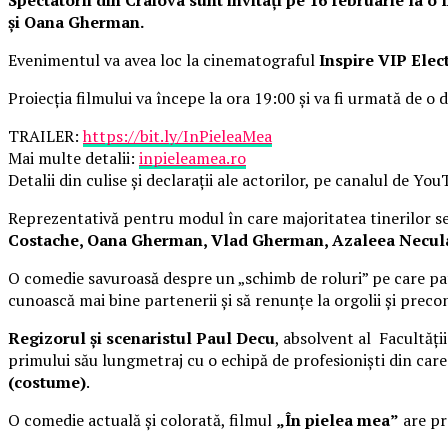
și Oana Gherman.
Evenimentul va avea loc la cinematograful
Inspire VIP Elec
Proiecția filmului va începe la ora 19:00 și va fi urmată de o d
TRAILER:
https://bit.ly/InPieleaMea
Mai multe detalii:
inpieleamea.ro
Detalii din culise și declarații ale actorilor, pe canalul de Yo
Reprezentativă pentru modul în care majoritatea tinerilor se 
Costache, Oana Gherman, Vlad Gherman, Azaleea Necula, 
O comedie savuroasă despre un „schimb de roluri” pe care pat
cunoască mai bine partenerii și să renunțe la orgolii și precon
Regizorul și scenaristul Paul Decu
, absolvent al Facultăți
primului său lungmetraj cu o echipă de profesioniști din car
(costume)
.
O comedie actuală și colorată, filmul
„În pielea mea”
are pre