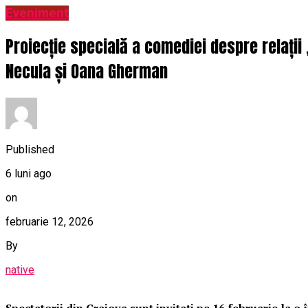
Eveniment
Proiecție specială a comediei despre relații
Necula și Oana Gherman
Published
6 luni ago
on
februarie 12, 2026
By
native
Spectatorii din Craiova sunt invitați pe 16 februarie la 