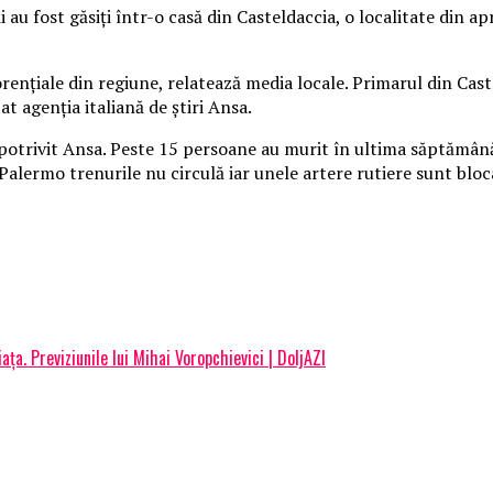
 au fost găsiţi într-o casă din Casteldaccia, o localitate din ap
torenţiale din regiune, relatează media locale. Primarul din Cas
at agenţia italiană de ştiri Ansa.
potrivit Ansa. Peste 15 persoane au murit în ultima săptămână î
 Palermo trenurile nu circulă iar unele artere rutiere sunt bloc
ța. Previziunile lui Mihai Voropchievici | DoljAZI