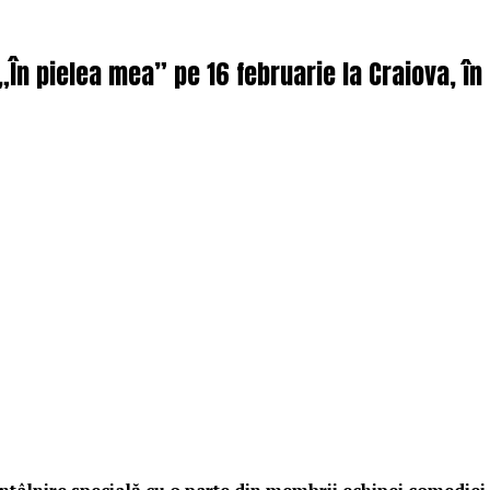
 „În pielea mea” pe 16 februarie la Craiova, î
o întâlnire specială cu o parte din membrii echipei comedie