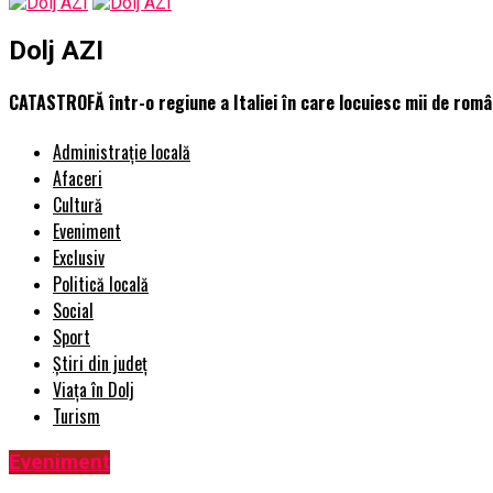
Dolj AZI
CATASTROFĂ într-o regiune a Italiei în care locuiesc mii de român
Administrație locală
Afaceri
Cultură
Eveniment
Exclusiv
Politică locală
Social
Sport
Știri din județ
Viața în Dolj
Turism
Eveniment