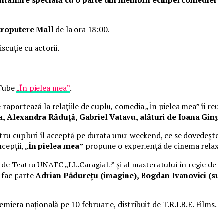
troputere Mall
de la ora 18:00.
iscuție cu actorii.
uTube
„În pielea mea”
.
raportează la relațiile de cuplu, comedia „În pielea mea” îi re
Alexandra Răduță, Gabriel Vatavu, alături de Ioana Ging
ru cupluri îl acceptă pe durata unui weekend, ce se dovedește
cepții, „
În pielea mea”
propune o experiență de cinema rela
i de Teatru UNATC „I.L.Caragiale” și al masteratului în regie de
e fac parte
Adrian Pădurețu (imagine), Bogdan Ivanovici (su
miera națională pe 10 februarie, distribuit de T.R.I.B.E. Films.