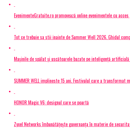
EvenimenteGratuite.ro promovează online evenimentele cu acces
Tot ce trebuie sa stii inainte de Summer Well 2026. Ghidul compl
Mașinile de spălat și uscătoarele bazate pe inteligență artificială
SUMMER WELL implineste 15 ani. Festivalul care a transformat muz
HONOR Magic V6: designul care se poartă
Zyxel Networks îmbunătățește guvernanța în materie de securitate