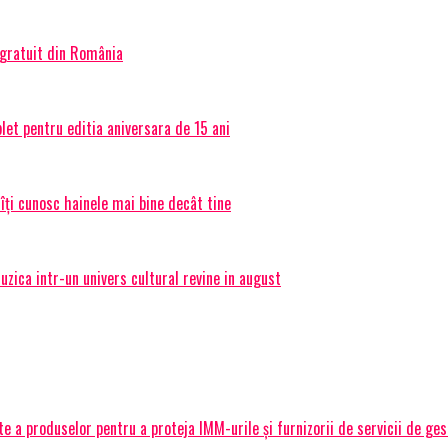
 gratuit din România
et pentru editia aniversara de 15 ani
 îți cunosc hainele mai bine decât tine
ica intr-un univers cultural revine in august
 a produselor pentru a proteja IMM-urile și furnizorii de servicii de ge