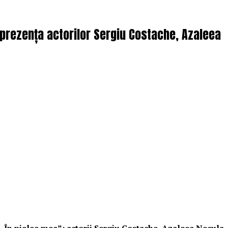
n prezența actorilor Sergiu Costache, Azaleea
i „În pielea mea”: actorii Sergiu Costache, Azaleea Necula