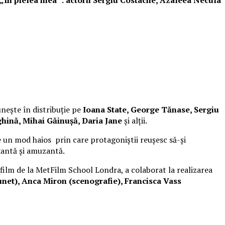
unește în distribuție pe
Ioana State, George Tănase, Sergiu
hină, Mihai Găinușă, Daria Jane
și alții.
 un mod haios prin care protagoniștii reușesc să-și
xantă și amuzantă.
 film de la MetFilm School Londra, a colaborat la realizarea
net), Anca Miron (scenografie), Francisca Vass