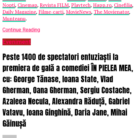
Nopți
,
Cinemap
,
Revista FILM
,
Playtech
,
Happ.ro
,
Cinefilia
,
Daily Magazine
,
Filme-carti
,
MovieNews
,
The Movienator
,
Munteanu
.
Continue Reading
Eveniment
Peste 1400 de spectatori entuziaști la
premiera de gală a comediei ÎN PIELEA MEA,
cu: George Tănase, Ioana State, Vlad
Gherman, Oana Gherman, Sergiu Costache,
Azaleea Necula, Alexandra Răduță, Gabriel
Vatavu, Ioana Ginghină, Daria Jane, Mihai
Găinușă