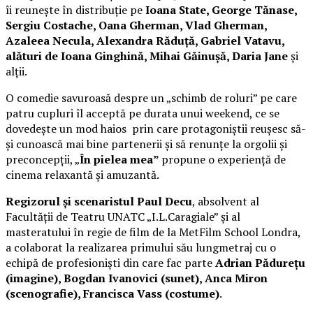
îi reunește în distribuție pe
Ioana State, George Tănase,
Sergiu Costache, Oana Gherman, Vlad Gherman,
Azaleea Necula, Alexandra Răduță, Gabriel Vatavu,
alături de Ioana Ginghină, Mihai Găinușă, Daria Jane
și
alții.
O comedie savuroasă despre un „schimb de roluri” pe care
patru cupluri îl acceptă pe durata unui weekend, ce se
dovedește un mod haios prin care protagoniștii reușesc să-
și cunoască mai bine partenerii și să renunțe la orgolii și
preconcepții, „
În pielea mea”
propune o experiență de
cinema relaxantă și amuzantă.
Regizorul și scenaristul Paul Decu
, absolvent al
Facultății de Teatru UNATC „I.L.Caragiale” și al
masteratului în regie de film de la MetFilm School Londra,
a colaborat la realizarea primului său lungmetraj cu o
echipă de profesioniști din care fac parte
Adrian Pădurețu
(imagine), Bogdan Ivanovici (sunet), Anca Miron
(scenografie), Francisca Vass (costume)
.