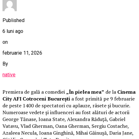
Published
6 luni ago
on
februarie 11, 2026
By
native
Premiera de gală a comediei
„În pielea mea”
de la
Cinema
City AFI Cotroceni București
a fost primită pe 9 februarie
de peste 1400 de spectatori cu aplauze, râsete și bucurie.
Numeroase vedete și influenceri au fost alături de actorii
George Tănase, Ioana State, Alexandra Răduță, Gabriel
Vatavu, Vlad Gherman, Oana Gherman, Sergiu Costache,
Azaleea Necula, Ioana Ginghină, Mihai Găinușă, Daria Jane,