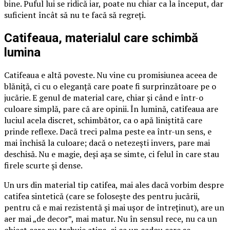
bine. Puful lui se ridică iar, poate nu chiar ca la început, dar
suficient încât să nu te facă să regreți.
Catifeaua, materialul care schimbă
lumina
Catifeaua e altă poveste. Nu vine cu promisiunea aceea de
blăniță, ci cu o eleganță care poate fi surprinzătoare pe o
jucărie. E genul de material care, chiar și când e într-o
culoare simplă, pare că are opinii. În lumină, catifeaua are
luciul acela discret, schimbător, ca o apă liniștită care
prinde reflexe. Dacă treci palma peste ea într-un sens, e
mai închisă la culoare; dacă o netezești invers, pare mai
deschisă. Nu e magie, deși așa se simte, ci felul în care stau
firele scurte și dense.
Un urs din material tip catifea, mai ales dacă vorbim despre
catifea sintetică (care se folosește des pentru jucării,
pentru că e mai rezistentă și mai ușor de întreținut), are un
aer mai „de decor”, mai matur. Nu în sensul rece, nu ca un