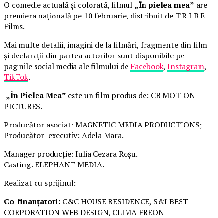
O comedie actuală și colorată, filmul
„În pielea mea”
are
premiera națională pe 10 februarie, distribuit de T.R.I.B.E.
Films.
Mai multe detalii, imagini de la filmări, fragmente din film
și declarații din partea actorilor sunt disponibile pe
paginile social media ale filmului de
Facebook
,
Instagram
,
TikTok
.
„În Pielea Mea”
este un film produs de: CB MOTION
PICTURES.
Producător asociat: MAGNETIC MEDIA PRODUCTIONS;
Producător executiv: Adela Mara.
Manager producție: Iulia Cezara Roșu.
Casting: ELEPHANT MEDIA.
Realizat cu sprijinul:
Co-finanțatori:
C&C HOUSE RESIDENCE, S&I BEST
CORPORATION WEB DESIGN, CLIMA FREON