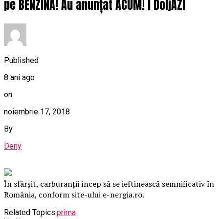
pe BENZINĂ! Au anunțat ACUM! | DoljAZI
Published
8 ani ago
on
noiembrie 17, 2018
By
Deny
În sfârşit, carburanţii încep să se ieftinească semnificativ în
România, conform site-ului e-nergia.ro.
Related Topics:
prima