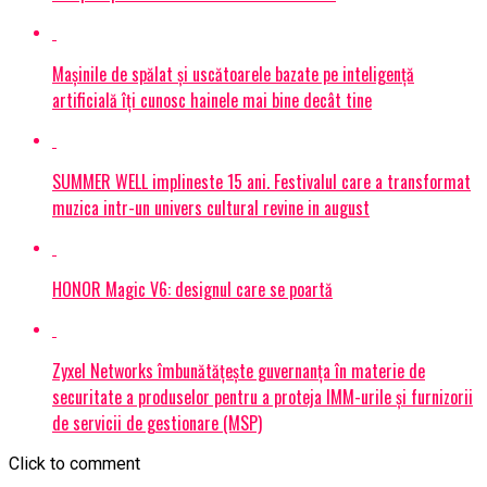
Mașinile de spălat și uscătoarele bazate pe inteligență
artificială îți cunosc hainele mai bine decât tine
SUMMER WELL implineste 15 ani. Festivalul care a transformat
muzica intr-un univers cultural revine in august
HONOR Magic V6: designul care se poartă
Zyxel Networks îmbunătățește guvernanța în materie de
securitate a produselor pentru a proteja IMM-urile și furnizorii
de servicii de gestionare (MSP)
Click to comment