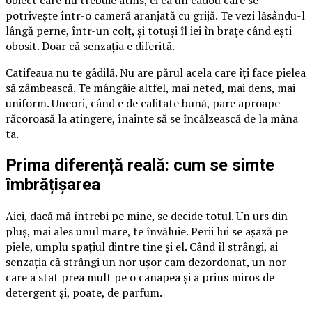
obiect care nu trebuie atins, ci ca un cadou care se
potrivește într-o cameră aranjată cu grijă. Te vezi lăsându-l
lângă perne, într-un colț, și totuși îl iei în brațe când ești
obosit. Doar că senzația e diferită.
Catifeaua nu te gâdilă. Nu are părul acela care îți face pielea
să zâmbească. Te mângâie altfel, mai neted, mai dens, mai
uniform. Uneori, când e de calitate bună, pare aproape
răcoroasă la atingere, înainte să se încălzească de la mâna
ta.
Prima diferență reală: cum se simte
îmbrățișarea
Aici, dacă mă întrebi pe mine, se decide totul. Un urs din
pluș, mai ales unul mare, te învăluie. Perii lui se așază pe
piele, umplu spațiul dintre tine și el. Când îl strângi, ai
senzația că strângi un nor ușor cam dezordonat, un nor
care a stat prea mult pe o canapea și a prins miros de
detergent și, poate, de parfum.