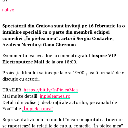
native
Spectatorii din Craiova sunt invitați pe 16 februarie la o
întâlnire specială cu o parte din membrii echipei
comediei „În pielea mea”: actorii Sergiu Costache,
Azaleea Necula și Oana Gherman.
Evenimentul va avea loc la cinematograful
Inspire VIP
Electroputere Mall
de la ora 18:00.
Proiecția filmului va începe la ora 19:00 și va fi urmată de o
discuție cu actorii.
TRAILER:
https://bit.ly/InPieleaMea
Mai multe detalii:
inpieleamea.ro
Detalii din culise și declarații ale actorilor, pe canalul de
YouTube
„În pielea mea”
.
Reprezentativă pentru modul în care majoritatea tinerilor
se raportează la relațiile de cuplu, comedia „În pielea mea”