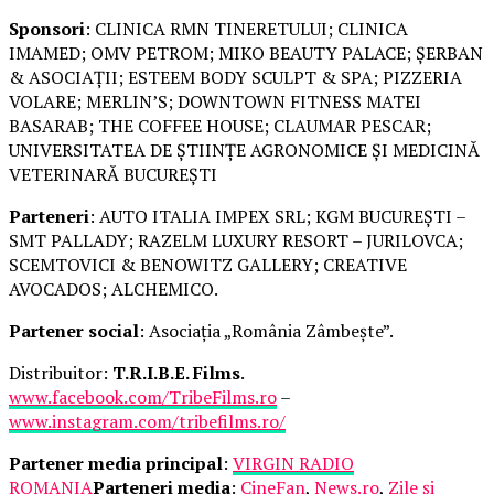
Sponsori
: CLINICA RMN TINERETULUI; CLINICA
IMAMED; OMV PETROM; MIKO BEAUTY PALACE; ȘERBAN
& ASOCIAȚII; ESTEEM BODY SCULPT & SPA; PIZZERIA
VOLARE; MERLIN’S; DOWNTOWN FITNESS MATEI
BASARAB; THE COFFEE HOUSE; CLAUMAR PESCAR;
UNIVERSITATEA DE ȘTIINȚE AGRONOMICE ȘI MEDICINĂ
VETERINARĂ BUCUREȘTI
Parteneri
: AUTO ITALIA IMPEX SRL; KGM BUCUREȘTI –
SMT PALLADY; RAZELM LUXURY RESORT – JURILOVCA;
SCEMTOVICI & BENOWITZ GALLERY; CREATIVE
AVOCADOS; ALCHEMICO.
Partener social
: Asociația „România Zâmbește”.
Distribuitor:
T.R.I.B.E. Films
.
www.facebook.com/TribeFilms.ro
–
www.instagram.com/tribefilms.ro/
Partener media principal
:
VIRGIN RADIO
ROMANIA
Parteneri media
:
CineFan
,
News.ro
,
Zile și