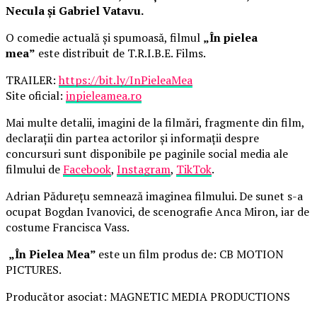
Necula și Gabriel Vatavu.
O comedie actuală și spumoasă, filmul
„În pielea
mea”
este distribuit de T.R.I.B.E. Films.
TRAILER:
https://bit.ly/InPieleaMea
Site oficial:
inpieleamea.ro
Mai multe detalii, imagini de la filmări, fragmente din film,
declarații din partea actorilor și informații despre
concursuri sunt disponibile pe paginile social media ale
filmului de
Facebook
,
Instagram
,
TikTok
.
Adrian Pădurețu semnează imaginea filmului. De sunet s-a
ocupat Bogdan Ivanovici, de scenografie Anca Miron, iar de
costume Francisca Vass.
„În Pielea Mea”
este un film produs de: CB MOTION
PICTURES.
Producător asociat: MAGNETIC MEDIA PRODUCTIONS