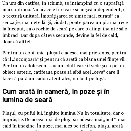
Un urs din catifea, în schimb, te întâmpină cu o suprafață
mai continuă. Nu ai acele fire care se mișcă independent, ci
o textură unitară. Îmbrățișarea se simte mai „curată” ca
senzație, mai netedă. Și, ciudat, poate părea un pic mai rece
la început, ca o rochie de seară pe care o atingi înainte să o
îmbraci. Dar după câteva secunde, devine la fel de cald,
doar că altfel.
Pentru un copil mic, plușul e adesea mai prietenos, pentru
că îl „înconjoară” și pentru că arată ca blana unei ființe vii.
Pentru un adolescent sau un adult care îl vede și ca pe un
obiect estetic, catifeaua poate să aibă acel „ceva” care îl
face să pară un cadou atent ales, nu luat pe fugă.
Cum arată în cameră, în poze și în
lumina de seară
Plușul, cu puful lui, înghite lumina. Nu în totalitate, dar o
împrăștie. De aceea urșii de pluș par adesea mai „mat”, mai
cald în imagine. În poze, mai ales pe telefon, plușul arată