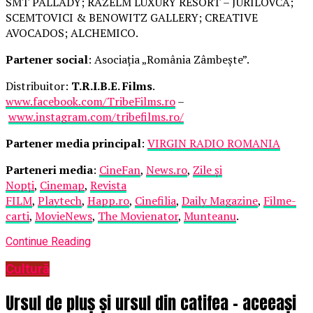
SMT PALLADY; RAZELM LUXURY RESORT – JURILOVCA;
SCEMTOVICI & BENOWITZ GALLERY; CREATIVE
AVOCADOS; ALCHEMICO.
Partener social
: Asociația „România Zâmbește”.
Distribuitor:
T.R.I.B.E. Films
.
www.facebook.com/TribeFilms.ro
–
www.instagram.com/tribefilms.ro/
Partener media principal
:
VIRGIN RADIO ROMANIA
Parteneri media
:
CineFan
,
News.ro
,
Zile și
Nopți
,
Cinemap
,
Revista
FILM
,
Playtech
,
Happ.ro
,
Cinefilia
,
Daily Magazine
,
Filme-
carti
,
MovieNews
,
The Movienator
,
Munteanu
.
Continue Reading
Cultură
Ursul de pluș și ursul din catifea – aceeași