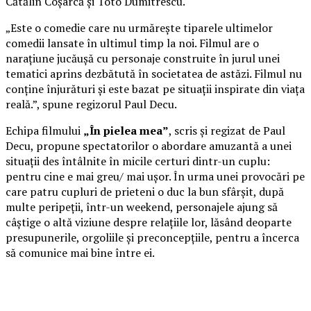
Cătălin Coșarcă și Toto Dumitrescu.
„Este o comedie care nu urmărește tiparele ultimelor
comedii lansate în ultimul timp la noi. Filmul are o
narațiune jucăușă cu personaje construite în jurul unei
tematici aprins dezbătută în societatea de astăzi. Filmul nu
conține înjurături și este bazat pe situații inspirate din viața
reală.”, spune regizorul Paul Decu.
Echipa filmului
„În pielea mea”
, scris și regizat de Paul
Decu, propune spectatorilor o abordare amuzantă a unei
situații des întâlnite în micile certuri dintr-un cuplu:
pentru cine e mai greu/ mai ușor. În urma unei provocări pe
care patru cupluri de prieteni o duc la bun sfârșit, după
multe peripeții, într-un weekend, personajele ajung să
câștige o altă viziune despre relațiile lor, lăsând deoparte
presupunerile, orgoliile și preconcepțiile, pentru a încerca
să comunice mai bine între ei.