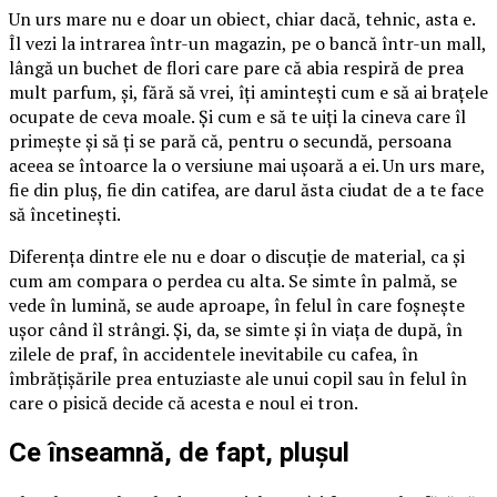
Un urs mare nu e doar un obiect, chiar dacă, tehnic, asta e.
Îl vezi la intrarea într-un magazin, pe o bancă într-un mall,
lângă un buchet de flori care pare că abia respiră de prea
mult parfum, și, fără să vrei, îți amintești cum e să ai brațele
ocupate de ceva moale. Și cum e să te uiți la cineva care îl
primește și să ți se pară că, pentru o secundă, persoana
aceea se întoarce la o versiune mai ușoară a ei. Un urs mare,
fie din pluș, fie din catifea, are darul ăsta ciudat de a te face
să încetinești.
Diferența dintre ele nu e doar o discuție de material, ca și
cum am compara o perdea cu alta. Se simte în palmă, se
vede în lumină, se aude aproape, în felul în care foșnește
ușor când îl strângi. Și, da, se simte și în viața de după, în
zilele de praf, în accidentele inevitabile cu cafea, în
îmbrățișările prea entuziaste ale unui copil sau în felul în
care o pisică decide că acesta e noul ei tron.
Ce înseamnă, de fapt, plușul