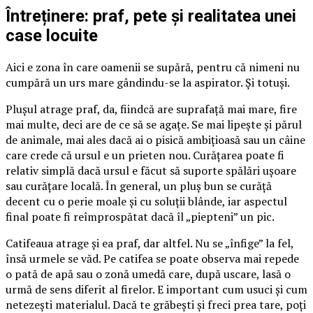
Întreținere: praf, pete și realitatea unei
case locuite
Aici e zona în care oamenii se supără, pentru că nimeni nu
cumpără un urs mare gândindu-se la aspirator. Și totuși.
Plușul atrage praf, da, fiindcă are suprafață mai mare, fire
mai multe, deci are de ce să se agațe. Se mai lipește și părul
de animale, mai ales dacă ai o pisică ambițioasă sau un câine
care crede că ursul e un prieten nou. Curățarea poate fi
relativ simplă dacă ursul e făcut să suporte spălări ușoare
sau curățare locală. În general, un pluș bun se curăță
decent cu o perie moale și cu soluții blânde, iar aspectul
final poate fi reîmprospătat dacă îl „piepteni” un pic.
Catifeaua atrage și ea praf, dar altfel. Nu se „înfige” la fel,
însă urmele se văd. Pe catifea se poate observa mai repede
o pată de apă sau o zonă umedă care, după uscare, lasă o
urmă de sens diferit al firelor. E important cum usuci și cum
netezești materialul. Dacă te grăbești și freci prea tare, poți