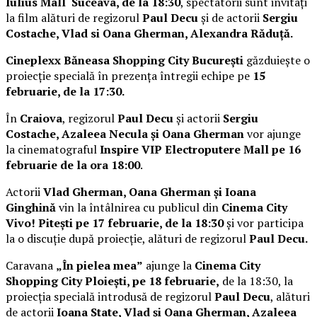
Iulius Mall Suceava, de la 18:30
, spectatorii sunt invitați
la film alături de regizorul
Paul Decu
și de actorii
Sergiu
Costache, Vlad si Oana Gherman, Alexandra Răduță.
Cineplexx Băneasa Shopping City București
găzduiește o
proiecție specială în prezența întregii echipe pe
15
februarie, de la 17:30.
În
Craiova
, regizorul
Paul Decu
și actorii
Sergiu
Costache, Azaleea Necula și Oana Gherman
vor ajunge
la cinematograful
Inspire VIP Electroputere Mall pe 16
februarie de la ora 18:00
.
Actorii
Vlad Gherman, Oana Gherman și Ioana
Ginghină
vin la întâlnirea cu publicul din
Cinema City
Vivo! Pitești pe 17 februarie, de la 18:30
și vor participa
la o discuție după proiecție, alături de regizorul
Paul Decu.
Caravana
„În pielea mea”
ajunge la
Cinema City
Shopping City Ploiești, pe 18 februarie,
de la 18:30, la
proiecția specială introdusă de regizorul
Paul Decu
, alături
de actorii
Ioana State, Vlad și Oana Gherman, Azaleea