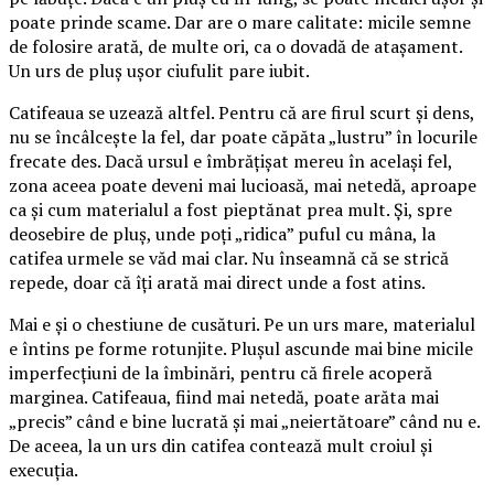
poate prinde scame. Dar are o mare calitate: micile semne
de folosire arată, de multe ori, ca o dovadă de atașament.
Un urs de pluș ușor ciufulit pare iubit.
Catifeaua se uzează altfel. Pentru că are firul scurt și dens,
nu se încâlcește la fel, dar poate căpăta „lustru” în locurile
frecate des. Dacă ursul e îmbrățișat mereu în același fel,
zona aceea poate deveni mai lucioasă, mai netedă, aproape
ca și cum materialul a fost pieptănat prea mult. Și, spre
deosebire de pluș, unde poți „ridica” puful cu mâna, la
catifea urmele se văd mai clar. Nu înseamnă că se strică
repede, doar că îți arată mai direct unde a fost atins.
Mai e și o chestiune de cusături. Pe un urs mare, materialul
e întins pe forme rotunjite. Plușul ascunde mai bine micile
imperfecțiuni de la îmbinări, pentru că firele acoperă
marginea. Catifeaua, fiind mai netedă, poate arăta mai
„precis” când e bine lucrată și mai „neiertătoare” când nu e.
De aceea, la un urs din catifea contează mult croiul și
execuția.