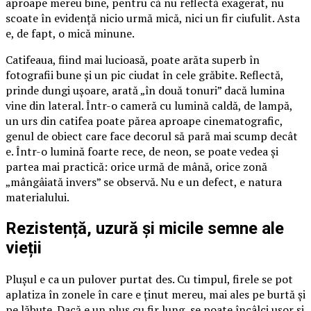
aproape mereu bine, pentru că nu reflectă exagerat, nu
scoate în evidență nicio urmă mică, nici un fir ciufulit. Asta
e, de fapt, o mică minune.
Catifeaua, fiind mai lucioasă, poate arăta superb în
fotografii bune și un pic ciudat în cele grăbite. Reflectă,
prinde dungi ușoare, arată „în două tonuri” dacă lumina
vine din lateral. Într-o cameră cu lumină caldă, de lampă,
un urs din catifea poate părea aproape cinematografic,
genul de obiect care face decorul să pară mai scump decât
e. Într-o lumină foarte rece, de neon, se poate vedea și
partea mai practică: orice urmă de mână, orice zonă
„mângâiată invers” se observă. Nu e un defect, e natura
materialului.
Rezistență, uzură și micile semne ale
vieții
Plușul e ca un pulover purtat des. Cu timpul, firele se pot
aplatiza în zonele în care e ținut mereu, mai ales pe burtă și
pe lăbuțe. Dacă e un pluș cu fir lung, se poate încâlci ușor și