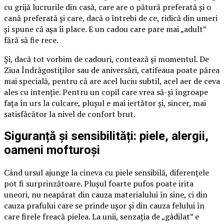
cu grijă lucrurile din casă, care are o pătură preferată și o
cană preferată și care, dacă o întrebi de ce, ridică din umeri
și spune că așa îi place. E un cadou care pare mai „adult”
fără să fie rece.
Și, dacă tot vorbim de cadouri, contează și momentul. De
Ziua Îndrăgostiților sau de aniversări, catifeaua poate părea
mai specială, pentru că are acel luciu subtil, acel aer de ceva
ales cu intenție. Pentru un copil care vrea să-și îngroape
fața în urs la culcare, plușul e mai iertător și, sincer, mai
satisfăcător la nivel de confort brut.
Siguranță și sensibilități: piele, alergii,
oameni mofturoși
Când ursul ajunge la cineva cu piele sensibilă, diferențele
pot fi surprinzătoare. Plușul foarte pufos poate irita
uneori, nu neapărat din cauza materialului în sine, ci din
cauza prafului care se prinde ușor și din cauza felului în
care firele freacă pielea. La unii, senzația de „gâdilat” e