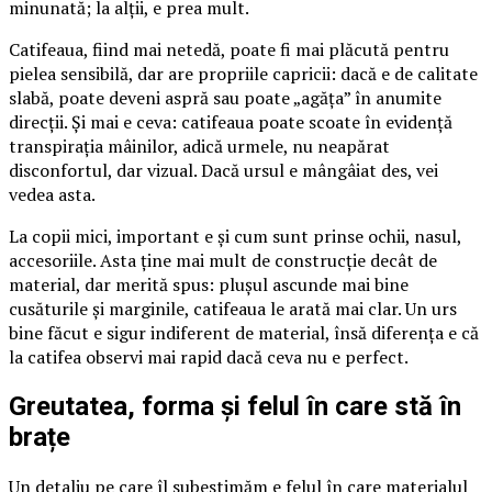
minunată; la alții, e prea mult.
Catifeaua, fiind mai netedă, poate fi mai plăcută pentru
pielea sensibilă, dar are propriile capricii: dacă e de calitate
slabă, poate deveni aspră sau poate „agăța” în anumite
direcții. Și mai e ceva: catifeaua poate scoate în evidență
transpirația mâinilor, adică urmele, nu neapărat
disconfortul, dar vizual. Dacă ursul e mângâiat des, vei
vedea asta.
La copii mici, important e și cum sunt prinse ochii, nasul,
accesoriile. Asta ține mai mult de construcție decât de
material, dar merită spus: plușul ascunde mai bine
cusăturile și marginile, catifeaua le arată mai clar. Un urs
bine făcut e sigur indiferent de material, însă diferența e că
la catifea observi mai rapid dacă ceva nu e perfect.
Greutatea, forma și felul în care stă în
brațe
Un detaliu pe care îl subestimăm e felul în care materialul