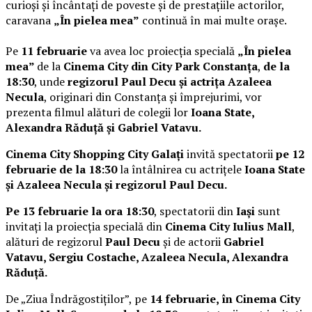
curioși și încântați de poveste și de prestațiile actorilor,
caravana
„În pielea mea”
continuă în mai multe orașe.
Pe
11 februarie
va avea loc proiecția specială
„În pielea
mea”
de la
Cinema City din City Park Constanța
,
de la
18:30
, unde
regizorul Paul Decu și actrița Azaleea
Necula
, originari din Constanța și împrejurimi, vor
prezenta filmul alături de colegii lor
Ioana State,
Alexandra Răduță și Gabriel Vatavu.
Cinema City Shopping City Galați
invită spectatorii
pe 12
februarie de la 18:30
la întâlnirea cu actrițele
Ioana State
și Azaleea Necula și regizorul Paul Decu.
Pe 13 februarie la ora 18:30
, spectatorii din
Iași
sunt
invitați la proiecția specială din
Cinema City Iulius Mall
,
alături de regizorul
Paul Decu
și de actorii
Gabriel
Vatavu, Sergiu Costache, Azaleea Necula, Alexandra
Răduță.
De „Ziua Îndrăgostiților”, pe
14 februarie, în Cinema City