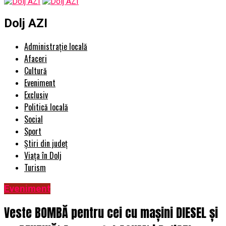
Dolj AZI
Administrație locală
Afaceri
Cultură
Eveniment
Exclusiv
Politică locală
Social
Sport
Știri din județ
Viața în Dolj
Turism
Eveniment
Veste BOMBĂ pentru cei cu mașini DIESEL și