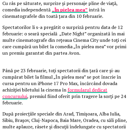
Cu râs pe săturate, surprize și personaje pline de viață,
comedia independentă
„În pielea mea”
intră în
cinematografele din toată țara din 10 februarie.
Spectatorilor li s-a pregătit o surpriză pentru data de 12
februarie: o seară specială „Date Night” organizată în mai
multe cinematografe din rețeaua Cinema City unde toți cei
care cumpără un bilet la comedia „În pielea mea” vor primi
un premiu garantat din partea Avon.
Până pe 23 februarie, toți spectatorii din țară care și-au
cumpărat bilet la filmul „În pielea mea” se pot înscrie în
cursa pentru un iPhone 17 Pro Max, încărcând dovada
achiziției biletului la cinema în
formularul dedicat
concursului
, premiul fiind oferit prin tragere la sorți pe 24
februarie.
După proiecțiile speciale din Arad, Timișoara, Alba Iulia,
Sibiu, Brașov, Cluj-Napoca, Baia Mare, Oradea, cu săli pline,
multe aplauze, râsete și discuții îndelungate cu spectatorii