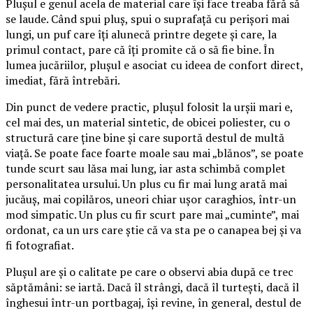
Plușul e genul acela de material care își face treaba fără să
se laude. Când spui pluș, spui o suprafață cu perișori mai
lungi, un puf care îți alunecă printre degete și care, la
primul contact, pare că îți promite că o să fie bine. În
lumea jucăriilor, plușul e asociat cu ideea de confort direct,
imediat, fără întrebări.
Din punct de vedere practic, plușul folosit la urșii mari e,
cel mai des, un material sintetic, de obicei poliester, cu o
structură care ține bine și care suportă destul de multă
viață. Se poate face foarte moale sau mai „blănos”, se poate
tunde scurt sau lăsa mai lung, iar asta schimbă complet
personalitatea ursului. Un plus cu fir mai lung arată mai
jucăuș, mai copilăros, uneori chiar ușor caraghios, într-un
mod simpatic. Un plus cu fir scurt pare mai „cuminte”, mai
ordonat, ca un urs care știe că va sta pe o canapea bej și va
fi fotografiat.
Plușul are și o calitate pe care o observi abia după ce trec
săptămâni: se iartă. Dacă îl strângi, dacă îl turtești, dacă îl
înghesui într-un portbagaj, își revine, în general, destul de