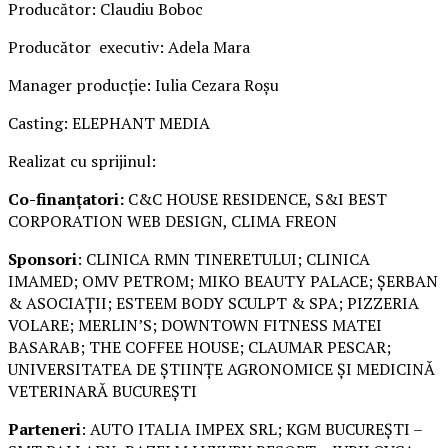
Producător: Claudiu Boboc
Producător executiv: Adela Mara
Manager producție: Iulia Cezara Roșu
Casting: ELEPHANT MEDIA
Realizat cu sprijinul:
Co-finanțatori:
C&C HOUSE RESIDENCE, S&I BEST
CORPORATION WEB DESIGN, CLIMA FREON
Sponsori
: CLINICA RMN TINERETULUI; CLINICA
IMAMED; OMV PETROM; MIKO BEAUTY PALACE; ȘERBAN
& ASOCIAȚII; ESTEEM BODY SCULPT & SPA; PIZZERIA
VOLARE; MERLIN’S; DOWNTOWN FITNESS MATEI
BASARAB; THE COFFEE HOUSE; CLAUMAR PESCAR;
UNIVERSITATEA DE ȘTIINȚE AGRONOMICE ȘI MEDICINĂ
VETERINARĂ BUCUREȘTI
Parteneri
: AUTO ITALIA IMPEX SRL; KGM BUCUREȘTI –