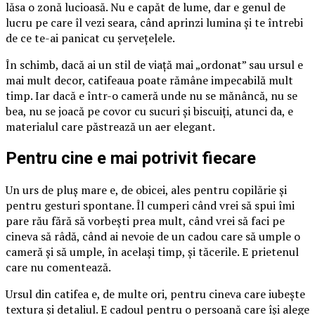
lăsa o zonă lucioasă. Nu e capăt de lume, dar e genul de
lucru pe care îl vezi seara, când aprinzi lumina și te întrebi
de ce te-ai panicat cu șervețelele.
În schimb, dacă ai un stil de viață mai „ordonat” sau ursul e
mai mult decor, catifeaua poate rămâne impecabilă mult
timp. Iar dacă e într-o cameră unde nu se mănâncă, nu se
bea, nu se joacă pe covor cu sucuri și biscuiți, atunci da, e
materialul care păstrează un aer elegant.
Pentru cine e mai potrivit fiecare
Un urs de pluș mare e, de obicei, ales pentru copilărie și
pentru gesturi spontane. Îl cumperi când vrei să spui îmi
pare rău fără să vorbești prea mult, când vrei să faci pe
cineva să râdă, când ai nevoie de un cadou care să umple o
cameră și să umple, în același timp, și tăcerile. E prietenul
care nu comentează.
Ursul din catifea e, de multe ori, pentru cineva care iubește
textura și detaliul. E cadoul pentru o persoană care își alege