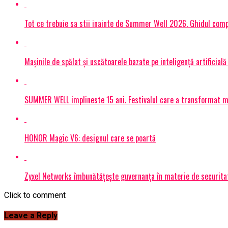
Tot ce trebuie sa stii inainte de Summer Well 2026. Ghidul compl
Mașinile de spălat și uscătoarele bazate pe inteligență artificială
SUMMER WELL implineste 15 ani. Festivalul care a transformat muz
HONOR Magic V6: designul care se poartă
Zyxel Networks îmbunătățește guvernanța în materie de securitate
Click to comment
Leave a Reply