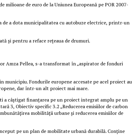
sute de milioane de euro de la Uniunea Europeană pe POR 2007-
ia de a dota municipalitatea cu autobuze electrice, printr-un
ată şi pentru a reface reţeaua de drumuri.
tor Amza Pellea, s-a transformat în „aspirator de fonduri
 din municipiu. Fondurile europene accesate pe acel proiect au
europene, dar într-un alt proiect mai mare.
şti a câştigat finanţarea pe un proiect integrat amplu pe un
tară 3, Obiectiv specific 3.2 „Reducerea emisiilor de carbon
Îmbunătăţirea mobilităţii urbane şi reducerea emisiilor de
onceput pe un plan de mobilitate urbană durabilă. Conţine