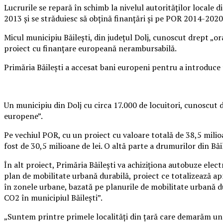
Lucrurile se repară în schimb la nivelul autorităţilor locale 
2013 şi se străduiesc să obţină finanţări şi pe POR 2014-2020
Micul municipiu Băileşti, din judeţul Dolj, cunoscut drept „o
proiect cu finanţare europeană nerambursabilă.
Primăria Băileşti a accesat bani europeni pentru a introduce 
Un municipiu din Dolj cu circa 17.000 de locuitori, cunoscut 
europene”.
Pe vechiul POR, cu un proiect cu valoare totală de 38,5 milio
fost de 30,5 milioane de lei. O altă parte a drumurilor din Băi
În alt proiect, Primăria Băileşti va achiziţiona autobuze ele
plan de mobilitate urbană durabilă, proiect ce totalizează apr
în zonele urbane, bazată pe planurile de mobilitate urbană du
CO2 în municipiul Băileşti”.
„Suntem printre primele localităţi din ţară care demarăm un 