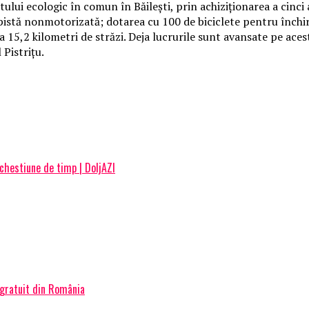
ului ecologic în comun în Băileşti, prin achiziţionarea a cinci
 pistă nonmotorizată; dotarea cu 100 de biciclete pentru închi
 a 15,2 kilometri de străzi. Deja lucrurile sunt avansate pe ac
 Pistriţu.
chestiune de timp | DoljAZI
 gratuit din România