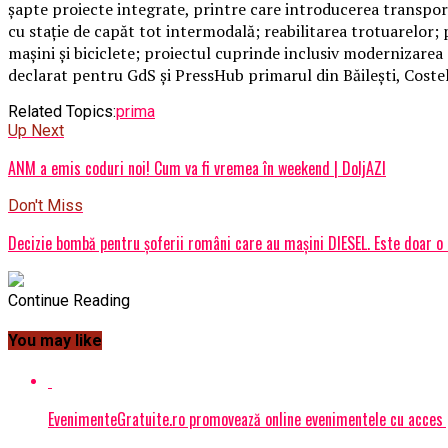
şapte proiecte integrate, printre care introducerea transport
cu staţie de capăt tot intermodală; reabilitarea trotuarelor;
maşini şi biciclete; proiectul cuprinde inclusiv modernizarea
declarat pentru GdS şi PressHub primarul din Băileşti, Costel
Related Topics:
prima
Up Next
ANM a emis coduri noi! Cum va fi vremea în weekend | DoljAZI
Don't Miss
Decizie bombă pentru șoferii români care au mașini DIESEL. Este doar o 
Continue Reading
You may like
EvenimenteGratuite.ro promovează online evenimentele cu acces