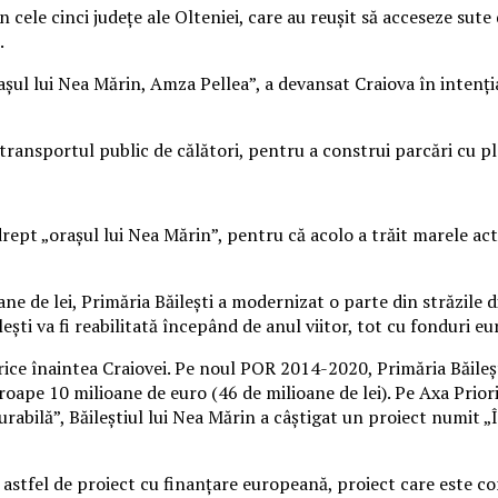
din cele cinci judeţe ale Olteniei, care au reuşit să acceseze 
.
raşul lui Nea Mărin, Amza Pellea”, a devansat Craiova în intenţ
transportul public de călători, pentru a construi parcări cu pl
drept „oraşul lui Nea Mărin”, pentru că acolo a trăit marele ac
ane de lei, Primăria Băileşti a modernizat o parte din străzile
leşti va fi reabilitată începând de anul viitor, tot cu fonduri 
ctrice înaintea Craiovei. Pe noul POR 2014-2020, Primăria Băile
oape 10 milioane de euro (46 de milioane de lei). Pe Axa Priori
rabilă”, Băileştiul lui Nea Mărin a câştigat un proiect numit „
astfel de proiect cu finanţare europeană, proiect care este c