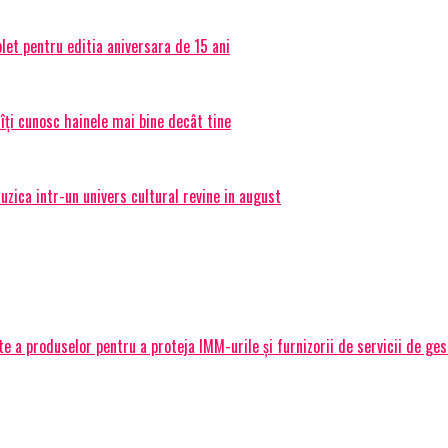
et pentru editia aniversara de 15 ani
 îți cunosc hainele mai bine decât tine
ica intr-un univers cultural revine in august
 a produselor pentru a proteja IMM-urile și furnizorii de servicii de ge