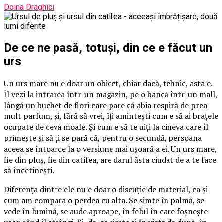
Doina Draghici
De ce ne pasă, totuși, din ce e făcut un
urs
Un urs mare nu e doar un obiect, chiar dacă, tehnic, asta e.
Îl vezi la intrarea într-un magazin, pe o bancă într-un mall,
lângă un buchet de flori care pare că abia respiră de prea
mult parfum, și, fără să vrei, îți amintești cum e să ai brațele
ocupate de ceva moale. Și cum e să te uiți la cineva care îl
primește și să ți se pară că, pentru o secundă, persoana
aceea se întoarce la o versiune mai ușoară a ei. Un urs mare,
fie din pluș, fie din catifea, are darul ăsta ciudat de a te face
să încetinești.
Diferența dintre ele nu e doar o discuție de material, ca și
cum am compara o perdea cu alta. Se simte în palmă, se
vede în lumină, se aude aproape, în felul în care foșnește