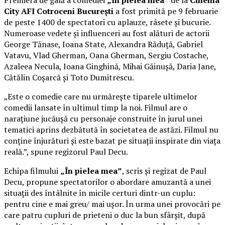
Premiera de gală a comediei
„În pielea mea”
de la
Cinema
City AFI Cotroceni București
a fost primită pe 9 februarie
de peste 1400 de spectatori cu aplauze, râsete și bucurie.
Numeroase vedete și influenceri au fost alături de actorii
George Tănase, Ioana State, Alexandra Răduță, Gabriel
Vatavu, Vlad Gherman, Oana Gherman, Sergiu Costache,
Azaleea Necula, Ioana Ginghină, Mihai Găinușă, Daria Jane,
Cătălin Coșarcă și Toto Dumitrescu.
„Este o comedie care nu urmărește tiparele ultimelor
comedii lansate în ultimul timp la noi. Filmul are o
narațiune jucăușă cu personaje construite în jurul unei
tematici aprins dezbătută în societatea de astăzi. Filmul nu
conține înjurături și este bazat pe situații inspirate din viața
reală.”, spune regizorul Paul Decu.
Echipa filmului
„În pielea mea”
, scris și regizat de Paul
Decu, propune spectatorilor o abordare amuzantă a unei
situații des întâlnite în micile certuri dintr-un cuplu:
pentru cine e mai greu/ mai ușor. În urma unei provocări pe
care patru cupluri de prieteni o duc la bun sfârșit, după