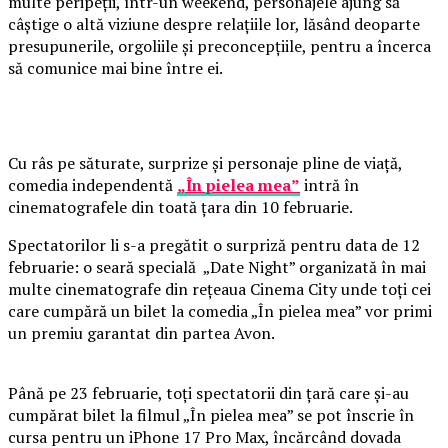
multe peripeții, într-un weekend, personajele ajung să
câștige o altă viziune despre relațiile lor, lăsând deoparte
presupunerile, orgoliile și preconcepțiile, pentru a încerca
să comunice mai bine între ei.
Cu râs pe săturate, surprize și personaje pline de viață,
comedia independentă
„În pielea mea”
intră în
cinematografele din toată țara din 10 februarie.
Spectatorilor li s-a pregătit o surpriză pentru data de 12
februarie: o seară specială „Date Night” organizată în mai
multe cinematografe din rețeaua Cinema City unde toți cei
care cumpără un bilet la comedia „În pielea mea” vor primi
un premiu garantat din partea Avon.
Până pe 23 februarie, toți spectatorii din țară care și-au
cumpărat bilet la filmul „În pielea mea” se pot înscrie în
cursa pentru un iPhone 17 Pro Max, încărcând dovada