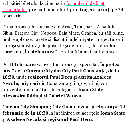
achiziției biletului la cinema în
formularul dedicat
concursului
, premiul fiind oferit prin tragere la sorți pe 24
februarie.
După proiecțiile speciale din Arad, Timișoara, Alba Iulia,
Sibiu, Brașov, Cluj-Napoca, Baia Mare, Oradea, cu săli pline,
multe aplauze, râsete și discuții îndelungate cu spectatorii
curioși și încântați de poveste și de prestațiile actorilor,
caravana
„În pielea mea”
continuă în mai multe orașe.
Pe
11 februarie
va avea loc proiecția specială
„În pielea
mea”
de la
Cinema City din City Park Constanța
,
de la
18:30
, unde
regizorul Paul Decu și actrița Azaleea
Necula
, originari din Constanța și împrejurimi, vor
prezenta filmul alături de colegii lor
Ioana State,
Alexandra Răduță și Gabriel Vatavu.
Cinema City Shopping City Galați
invită spectatorii
pe 12
februarie de la 18:30
la întâlnirea cu actrițele
Ioana State
și Azaleea Necula și regizorul Paul Decu.