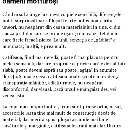
oameni mofturoși
Când ursul ajunge la cineva cu piele sensibilă, diferențele
pot fi surprinzătoare. Plușul foarte pufos poate irita
uneori, nu neapărat din cauza materialului în sine, ci din
cauza prafului care se prinde ușor și din cauza felului în
care firele freacă pielea. La unii, senzația de „gâdilat” e
minunată; la alții, e prea mult.
Catifeaua, fiind mai netedă, poate fi mai plăcută pentru
pielea sensibilă, dar are propriile capricii: dacă e de calitate
slabă, poate deveni aspră sau poate „agăța” în anumite
direcții. Și mai e ceva: catifeaua poate scoate în evidență
transpirația mâinilor, adică urmele, nu neapărat
disconfortul, dar vizual. Dacă ursul e mângâiat des, vei
vedea asta.
La copii mici, important e și cum sunt prinse ochii, nasul,
accesoriile. Asta ține mai mult de construcție decât de
material, dar merită spus: plușul ascunde mai bine
cusăturile și marginile, catifeaua le arată mai clar. Un urs