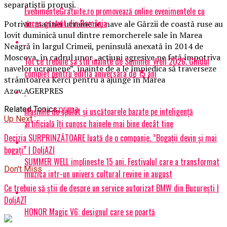
separatiştii proruşi.
EvenimenteGratuite.ro promovează online evenimentele cu
acces gratuit din România
Potrivit marinei ucrainene, nave ale Gărzii de coastă ruse au
lovit duminică unul dintre remorcherele sale în Marea
Neagră în largul Crimeii, peninsulă anexată în 2014 de
Moscova, în cadrul unor „acţiuni agresive pe faţă împotriva
Tot ce trebuie sa stii inainte de Summer Well 2026. Ghidul
navelor ucrainene”, înainte de a le împiedica să traverseze
complet pentru editia aniversara de 15 ani
strâmtoarea Kerci pentru a ajunge în Marea
Azov.AGERPRES
Related Topics:
prima
Mașinile de spălat și uscătoarele bazate pe inteligență
Up Next
artificială îți cunosc hainele mai bine decât tine
Decizia SURPRINZĂTOARE luată de o companie. ”Bogații devin și mai
bogați” | DoljAZI
SUMMER WELL implineste 15 ani. Festivalul care a transformat
Don't Miss
muzica intr-un univers cultural revine in august
Ce trebuie să știi de despre un service autorizat BMW din București |
DoljAZI
HONOR Magic V6: designul care se poartă