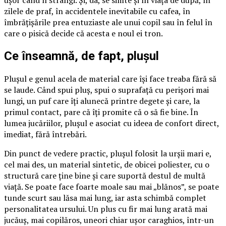
ușor când îl strângi. Și, da, se simte și în viața de după, în
zilele de praf, în accidentele inevitabile cu cafea, în
îmbrățișările prea entuziaste ale unui copil sau în felul în
care o pisică decide că acesta e noul ei tron.
Ce înseamnă, de fapt, plușul
Plușul e genul acela de material care își face treaba fără să
se laude. Când spui pluș, spui o suprafață cu perișori mai
lungi, un puf care îți alunecă printre degete și care, la
primul contact, pare că îți promite că o să fie bine. În
lumea jucăriilor, plușul e asociat cu ideea de confort direct,
imediat, fără întrebări.
Din punct de vedere practic, plușul folosit la urșii mari e,
cel mai des, un material sintetic, de obicei poliester, cu o
structură care ține bine și care suportă destul de multă
viață. Se poate face foarte moale sau mai „blănos”, se poate
tunde scurt sau lăsa mai lung, iar asta schimbă complet
personalitatea ursului. Un plus cu fir mai lung arată mai
jucăuș, mai copilăros, uneori chiar ușor caraghios, într-un