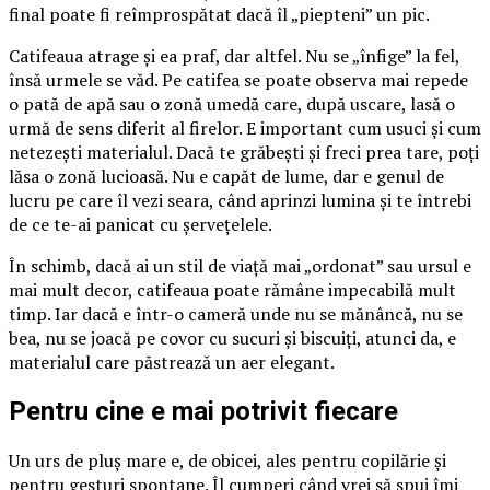
final poate fi reîmprospătat dacă îl „piepteni” un pic.
Catifeaua atrage și ea praf, dar altfel. Nu se „înfige” la fel,
însă urmele se văd. Pe catifea se poate observa mai repede
o pată de apă sau o zonă umedă care, după uscare, lasă o
urmă de sens diferit al firelor. E important cum usuci și cum
netezești materialul. Dacă te grăbești și freci prea tare, poți
lăsa o zonă lucioasă. Nu e capăt de lume, dar e genul de
lucru pe care îl vezi seara, când aprinzi lumina și te întrebi
de ce te-ai panicat cu șervețelele.
În schimb, dacă ai un stil de viață mai „ordonat” sau ursul e
mai mult decor, catifeaua poate rămâne impecabilă mult
timp. Iar dacă e într-o cameră unde nu se mănâncă, nu se
bea, nu se joacă pe covor cu sucuri și biscuiți, atunci da, e
materialul care păstrează un aer elegant.
Pentru cine e mai potrivit fiecare
Un urs de pluș mare e, de obicei, ales pentru copilărie și
pentru gesturi spontane. Îl cumperi când vrei să spui îmi