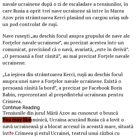
navale ucrainene după o zi de escaladare a tensiunilor, în
care Rusia a oprit trei nave ucrainene să intre în Marea
Azov prin strâmtoarea Kerci plasând un cargou uriaş sub
un pod controlat de ruşi.
Nave ruseşti „au deschis focul asupra grupului de nave ale
Forţelor navale ucrainene”, au precizat acestea într-un
comunicat, precizând că o navă, avariată, „este în derivă”.
„O persoană a fost rănită”, au mai precizat Forţele navale
ucrainene.
„La ieşirea din strâmtoarea Kerci, ruşii au deschis focul
asupra unei nave a Forţelor navale ucrainene. Există o
persoană rănită la bord”, a precizat pe Facebook Boris
Babin, reprezentant al preşedintelui ucrainean pentru
Crimeea.
Continue Reading
Tensiunile din jurul Mării Azov au cunoscut o bruscă
escaladare duminică, Ucraina acuzând Rusia că a lovit o
You may like
navă ucraineană şi a blocat accesul în această mare, situată
între Crimeea şi estul Ucrainei, teatrul unui război cu