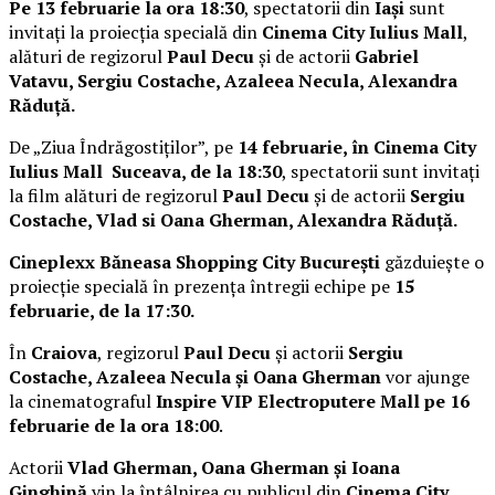
Pe 13 februarie la ora 18:30
, spectatorii din
Iași
sunt
invitați la proiecția specială din
Cinema City Iulius Mall
,
alături de regizorul
Paul Decu
și de actorii
Gabriel
Vatavu, Sergiu Costache, Azaleea Necula, Alexandra
Răduță.
De „Ziua Îndrăgostiților”, pe
14 februarie, în Cinema City
Iulius Mall Suceava, de la 18:30
, spectatorii sunt invitați
la film alături de regizorul
Paul Decu
și de actorii
Sergiu
Costache, Vlad si Oana Gherman, Alexandra Răduță.
Cineplexx Băneasa Shopping City București
găzduiește o
proiecție specială în prezența întregii echipe pe
15
februarie, de la 17:30.
În
Craiova
, regizorul
Paul Decu
și actorii
Sergiu
Costache, Azaleea Necula și Oana Gherman
vor ajunge
la cinematograful
Inspire VIP Electroputere Mall pe 16
februarie de la ora 18:00
.
Actorii
Vlad Gherman, Oana Gherman și Ioana
Ginghină
vin la întâlnirea cu publicul din
Cinema City