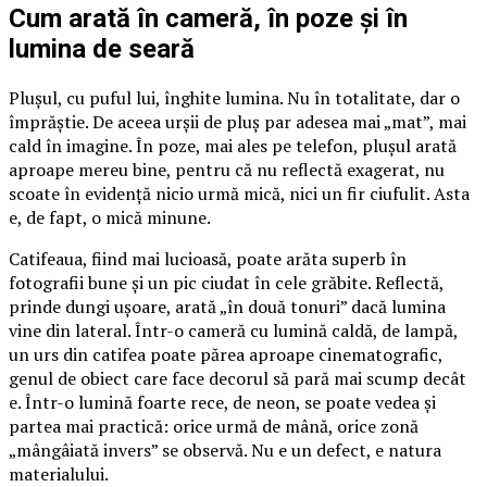
Cum arată în cameră, în poze și în
lumina de seară
Plușul, cu puful lui, înghite lumina. Nu în totalitate, dar o
împrăștie. De aceea urșii de pluș par adesea mai „mat”, mai
cald în imagine. În poze, mai ales pe telefon, plușul arată
aproape mereu bine, pentru că nu reflectă exagerat, nu
scoate în evidență nicio urmă mică, nici un fir ciufulit. Asta
e, de fapt, o mică minune.
Catifeaua, fiind mai lucioasă, poate arăta superb în
fotografii bune și un pic ciudat în cele grăbite. Reflectă,
prinde dungi ușoare, arată „în două tonuri” dacă lumina
vine din lateral. Într-o cameră cu lumină caldă, de lampă,
un urs din catifea poate părea aproape cinematografic,
genul de obiect care face decorul să pară mai scump decât
e. Într-o lumină foarte rece, de neon, se poate vedea și
partea mai practică: orice urmă de mână, orice zonă
„mângâiată invers” se observă. Nu e un defect, e natura
materialului.