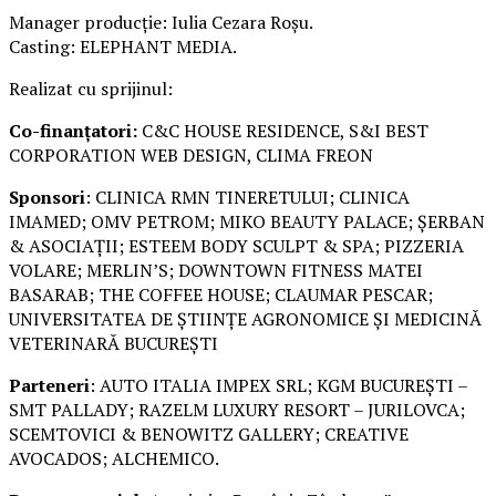
Manager producție: Iulia Cezara Roșu.
Casting: ELEPHANT MEDIA.
Realizat cu sprijinul:
Co-finanțatori:
C&C HOUSE RESIDENCE, S&I BEST
CORPORATION WEB DESIGN, CLIMA FREON
Sponsori
: CLINICA RMN TINERETULUI; CLINICA
IMAMED; OMV PETROM; MIKO BEAUTY PALACE; ȘERBAN
& ASOCIAȚII; ESTEEM BODY SCULPT & SPA; PIZZERIA
VOLARE; MERLIN’S; DOWNTOWN FITNESS MATEI
BASARAB; THE COFFEE HOUSE; CLAUMAR PESCAR;
UNIVERSITATEA DE ȘTIINȚE AGRONOMICE ȘI MEDICINĂ
VETERINARĂ BUCUREȘTI
Parteneri
: AUTO ITALIA IMPEX SRL; KGM BUCUREȘTI –
SMT PALLADY; RAZELM LUXURY RESORT – JURILOVCA;
SCEMTOVICI & BENOWITZ GALLERY; CREATIVE
AVOCADOS; ALCHEMICO.