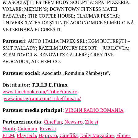
& ASOCIAȚII; ESTEEM BODY SCULPT & SPA; PIZZERIA
VOLARE; MERLIN’S; DOWNTOWN FITNESS MATEI
BASARAB; THE COFFEE HOUSE; CLAUMAR PESCAR;
UNIVERSITATEA DE ȘTIINȚE AGRONOMICE ȘI MEDICINĂ
VETERINARĂ BUCUREȘTI
Parteneri
: AUTO ITALIA IMPEX SRL; KGM BUCUREȘTI –
SMT PALLADY; RAZELM LUXURY RESORT – JURILOVCA;
SCEMTOVICI & BENOWITZ GALLERY; CREATIVE
AVOCADOS; ALCHEMICO.
Partener social
: Asociația „România Zâmbește”.
Distribuitor:
T.R.I.B.E. Films
.
www.facebook.com/TribeFilms.ro
–
www.instagram.com/tribefilms.ro/
Partener media principal
:
VIRGIN RADIO ROMANIA
Parteneri media
:
CineFan
,
News.ro
,
Zile și
Nopți
,
Cinemap
,
Revista
FILM
,
Playtech
,
Happ.ro
,
Cinefilia
,
Daily Magazine
,
Filme-