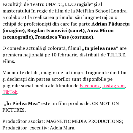
Facultății de Teatru UNATC „I.L.Caragiale” și al
masteratului în regie de film de la MetFilm School Londra,
a colaborat la realizarea primului său lungmetraj cu o
echipă de profesioniști din care fac parte
Adrian Pădurețu
(imagine), Bogdan Ivanovici (sunet), Anca Miron
(scenografie), Francisca Vass (costume)
.
O comedie actuală și colorată, filmul
„În pielea mea”
are
premiera națională pe 10 februarie, distribuit de T.R.I.B.E.
Films.
Mai multe detalii, imagini de la filmări, fragmente din film
și declarații din partea actorilor sunt disponibile pe
paginile social media ale filmului de
Facebook
,
Instagram
,
TikTok
.
„În Pielea Mea”
este un film produs de: CB MOTION
PICTURES.
Producător asociat: MAGNETIC MEDIA PRODUCTIONS;
Producător executiv: Adela Mara.