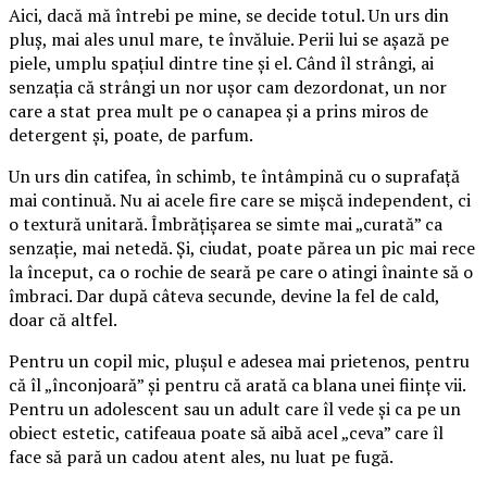
Aici, dacă mă întrebi pe mine, se decide totul. Un urs din
pluș, mai ales unul mare, te învăluie. Perii lui se așază pe
piele, umplu spațiul dintre tine și el. Când îl strângi, ai
senzația că strângi un nor ușor cam dezordonat, un nor
care a stat prea mult pe o canapea și a prins miros de
detergent și, poate, de parfum.
Un urs din catifea, în schimb, te întâmpină cu o suprafață
mai continuă. Nu ai acele fire care se mișcă independent, ci
o textură unitară. Îmbrățișarea se simte mai „curată” ca
senzație, mai netedă. Și, ciudat, poate părea un pic mai rece
la început, ca o rochie de seară pe care o atingi înainte să o
îmbraci. Dar după câteva secunde, devine la fel de cald,
doar că altfel.
Pentru un copil mic, plușul e adesea mai prietenos, pentru
că îl „înconjoară” și pentru că arată ca blana unei ființe vii.
Pentru un adolescent sau un adult care îl vede și ca pe un
obiect estetic, catifeaua poate să aibă acel „ceva” care îl
face să pară un cadou atent ales, nu luat pe fugă.