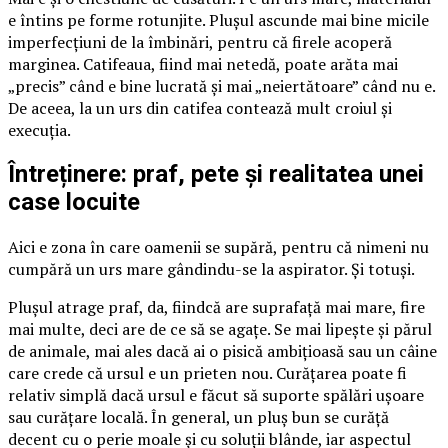
e întins pe forme rotunjite. Plușul ascunde mai bine micile
imperfecțiuni de la îmbinări, pentru că firele acoperă
marginea. Catifeaua, fiind mai netedă, poate arăta mai
„precis” când e bine lucrată și mai „neiertătoare” când nu e.
De aceea, la un urs din catifea contează mult croiul și
execuția.
Întreținere: praf, pete și realitatea unei
case locuite
Aici e zona în care oamenii se supără, pentru că nimeni nu
cumpără un urs mare gândindu-se la aspirator. Și totuși.
Plușul atrage praf, da, fiindcă are suprafață mai mare, fire
mai multe, deci are de ce să se agațe. Se mai lipește și părul
de animale, mai ales dacă ai o pisică ambițioasă sau un câine
care crede că ursul e un prieten nou. Curățarea poate fi
relativ simplă dacă ursul e făcut să suporte spălări ușoare
sau curățare locală. În general, un pluș bun se curăță
decent cu o perie moale și cu soluții blânde, iar aspectul