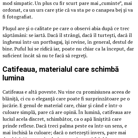
mod simpatic. Un plus cu fir scurt pare mai „cuminte”, mai
ordonat, ca un urs care știe că va sta pe o canapea bej și va
fi fotografiat.
Plușul are și o calitate pe care o observi abia după ce trec
săptămâni: se iartă. Dacă îl strângi, dacă îl turtești, dacă îl
înghesui într-un portbagaj, își revine, în general, destul de
bine. Puful lui se ridică iar, poate nu chiar ca la început, dar
suficient încât să nu te facă să regreți.
Catifeaua, materialul care schimbă
lumina
Catifeaua e altă poveste. Nu vine cu promisiunea aceea de
blăniță, ci cu o eleganță care poate fi surprinzătoare pe o
jucărie. E genul de material care, chiar și când e într-o
culoare simplă, pare că are opinii. În lumină, catifeaua are
luciul acela discret, schimbător, ca o apă liniștită care
prinde reflexe. Dacă treci palma peste ea într-un sens, e
mai închisă la culoare; dacă o netezești invers, pare mai