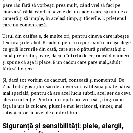
pare rău fără să vorbești prea mult, când vrei să faci pe
cineva să râdă, când ai nevoie de un cadou care să umple o
cameră și să umple, în același timp, și tăcerile. E prietenul
care nu comentează.
Ursul din catifea e, de multe ori, pentru cineva care iubește
textura și detaliul. E cadoul pentru o persoană care își alege
cu grijă lucrurile din casă, care are o pătură preferată și o
cană preferată și care, dacă o întrebi de ce, ridică din umeri
și spune că așa îi place. E un cadou care pare mai „adult”
fără să fie rece.
Și, dacă tot vorbim de cadouri, contează și momentul. De
Ziua Îndrăgostiților sau de aniversări, catifeaua poate părea
mai specială, pentru că are acel luciu subtil, acel aer de ceva
ales cu intenție. Pentru un copil care vrea să-și îngroape
fața în urs la culcare, plușul e mai iertător și, sincer, mai
satisfăcător la nivel de confort brut.
Siguranță și sensibilități: piele, alergii,