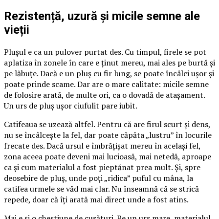
Rezistență, uzură și micile semne ale
vieții
Plușul e ca un pulover purtat des. Cu timpul, firele se pot
aplatiza în zonele în care e ținut mereu, mai ales pe burtă și
pe lăbuțe. Dacă e un pluș cu fir lung, se poate încâlci ușor și
poate prinde scame. Dar are o mare calitate: micile semne
de folosire arată, de multe ori, ca o dovadă de atașament.
Un urs de pluș ușor ciufulit pare iubit.
Catifeaua se uzează altfel. Pentru că are firul scurt și dens,
nu se încâlcește la fel, dar poate căpăta „lustru” în locurile
frecate des. Dacă ursul e îmbrățișat mereu în același fel,
zona aceea poate deveni mai lucioasă, mai netedă, aproape
ca și cum materialul a fost pieptănat prea mult. Și, spre
deosebire de pluș, unde poți „ridica” puful cu mâna, la
catifea urmele se văd mai clar. Nu înseamnă că se strică
repede, doar că îți arată mai direct unde a fost atins.
Mai e și o chestiune de cusături. Pe un urs mare, materialul