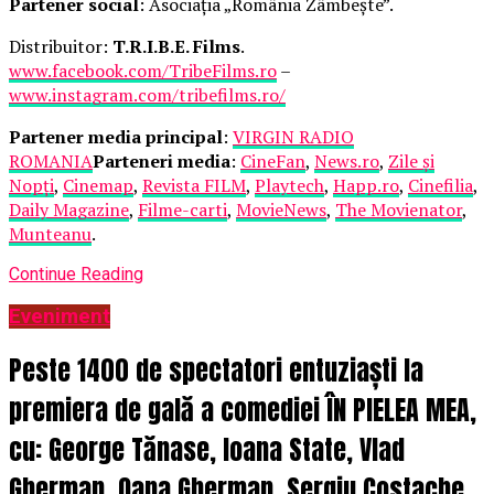
Partener social
: Asociația „România Zâmbește”.
Distribuitor:
T.R.I.B.E. Films
.
www.facebook.com/TribeFilms.ro
–
www.instagram.com/tribefilms.ro/
Partener media principal
:
VIRGIN RADIO
ROMANIA
Parteneri media
:
CineFan
,
News.ro
,
Zile și
Nopți
,
Cinemap
,
Revista FILM
,
Playtech
,
Happ.ro
,
Cinefilia
,
Daily Magazine
,
Filme-carti
,
MovieNews
,
The Movienator
,
Munteanu
.
Continue Reading
Eveniment
Peste 1400 de spectatori entuziaști la
premiera de gală a comediei ÎN PIELEA MEA,
cu: George Tănase, Ioana State, Vlad
Gherman, Oana Gherman, Sergiu Costache,