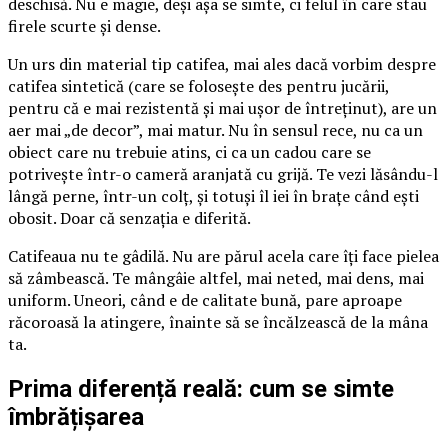
deschisă. Nu e magie, deși așa se simte, ci felul în care stau
firele scurte și dense.
Un urs din material tip catifea, mai ales dacă vorbim despre
catifea sintetică (care se folosește des pentru jucării,
pentru că e mai rezistentă și mai ușor de întreținut), are un
aer mai „de decor”, mai matur. Nu în sensul rece, nu ca un
obiect care nu trebuie atins, ci ca un cadou care se
potrivește într-o cameră aranjată cu grijă. Te vezi lăsându-l
lângă perne, într-un colț, și totuși îl iei în brațe când ești
obosit. Doar că senzația e diferită.
Catifeaua nu te gâdilă. Nu are părul acela care îți face pielea
să zâmbească. Te mângâie altfel, mai neted, mai dens, mai
uniform. Uneori, când e de calitate bună, pare aproape
răcoroasă la atingere, înainte să se încălzească de la mâna
ta.
Prima diferență reală: cum se simte
îmbrățișarea