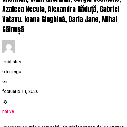
Azaleea Necula, Alexandra Răduță, Gabriel
Vatavu, Ioana Ginghină, Daria Jane, Mihai
Găinușă
Published
6 luni ago
on
februarie 11, 2026
By
native