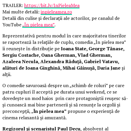
TRAILER:
https://bit.ly/InPieleaMea
Mai multe detalii:
inpieleamea.ro
Detalii din culise și declarații ale actorilor, pe canalul de
YouTube
„În pielea mea”
.
Reprezentativă pentru modul în care majoritatea tinerilor
se raportează la relațiile de cuplu, comedia „În pielea mea”
îi reunește în distribuție pe
Ioana State, George Tănase,
Sergiu Costache, Oana Gherman, Vlad Gherman,
Azaleea Necula, Alexandra Răduță, Gabriel Vatavu,
alături de Ioana Ginghină, Mihai Găinușă, Daria Jane
și
alții.
O comedie savuroasă despre un „schimb de roluri” pe care
patru cupluri îl acceptă pe durata unui weekend, ce se
dovedește un mod haios prin care protagoniștii reușesc să-
și cunoască mai bine partenerii și să renunțe la orgolii și
preconcepții, „
În pielea mea”
propune o experiență de
cinema relaxantă și amuzantă.
Regizorul și scenaristul Paul Decu
, absolvent al