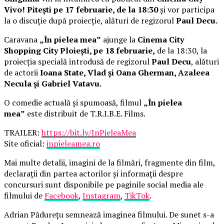
Vivo! Pitești pe 17 februarie, de la 18:30
și vor participa
la o discuție după proiecție, alături de regizorul
Paul Decu.
Caravana
„În pielea mea”
ajunge la
Cinema City
Shopping City Ploiești, pe 18 februarie,
de la 18:30, la
proiecția specială introdusă de regizorul
Paul Decu
, alături
de actorii
Ioana State, Vlad și Oana Gherman, Azaleea
Necula și Gabriel Vatavu.
O comedie actuală și spumoasă, filmul
„În pielea
mea”
este distribuit de T.R.I.B.E. Films.
TRAILER:
https://bit.ly/InPieleaMea
Site oficial:
inpieleamea.ro
Mai multe detalii, imagini de la filmări, fragmente din film,
declarații din partea actorilor și informații despre
concursuri sunt disponibile pe paginile social media ale
filmului de
Facebook
,
Instagram
,
TikTok
.
Adrian Pădurețu semnează imaginea filmului. De sunet s-a