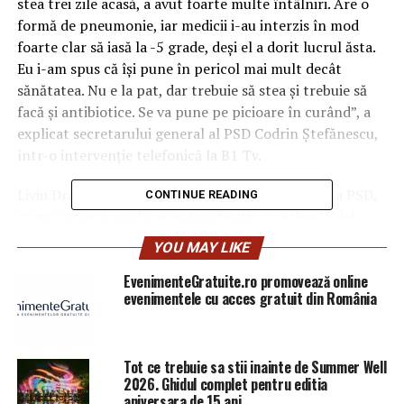
stea trei zile acasă, a avut foarte multe întâlniri. Are o
formă de pneumonie, iar medicii i-au interzis în mod
foarte clar să iasă la -5 grade, deşi el a dorit lucrul ăsta.
Eu i-am spus că îşi pune în pericol mai mult decât
sănătatea. Nu e la pat, dar trebuie să stea şi trebuie să
facă şi antibiotice. Se va pune pe picioare în curând”, a
explicat secretarului general al PSD Codrin Ștefănescu,
într-o intervenţie telefonică la B1 Tv.
Liviu Dragnea, a anunţat, luni, după şedinţa BPN a PSD,
CONTINUE READING
că nu va participa la recepţia oferită cu prilejul Zilei
Naţionale a României, de la Palatul Cotroceni.
YOU MAY LIKE
„Eu nu”, a răspus Liviu Dragnea, întrebat dacă va
EvenimenteGratuite.ro promovează online
evenimentele cu acces gratuit din România
participa la recepţia de 1 Decembrie organizată de Klaus
Iohannis.
„Pe data de 1 decembrie, domnul preşedinte Liviu
Tot ce trebuie sa stii inainte de Summer Well
Dragnea nu va participa la evenimentele organizate cu
2026. Ghidul complet pentru editia
aniversara de 15 ani