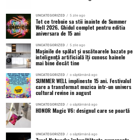
o structură care ține bine și care suportă destul de
12 februarie de la 18:30
la întâlnirea cu actrițele
Ioana
multă viață. Se poate face foarte moale sau mai „blănos”,
State și Azaleea Necula și regizorul Paul Decu.
UNCATEGORIZED
5 zile ago
Tot ce trebuie sa stii inainte de Summer
se poate tunde scurt sau lăsa mai lung, iar asta schimbă
Well 2026. Ghidul complet pentru editia
Pe 13 februarie la ora 18:30
, spectatorii din
Iași
sunt
complet personalitatea ursului. Un plus cu fir mai lung
aniversara de 15 ani
invitați la proiecția specială din
Cinema City Iulius
arată mai jucăuș, mai copilăros, uneori chiar ușor
Mall
, alături de regizorul
Paul Decu
și de
caraghios, într-un mod simpatic. Un plus cu fir scurt
UNCATEGORIZED
5 zile ago
Mașinile de spălat și uscătoarele bazate pe
actorii
Gabriel Vatavu, Sergiu Costache, Azaleea
pare mai „cuminte”, mai ordonat, ca un urs care știe că
inteligență artificială îți cunosc hainele
Necula, Alexandra Răduță.
va sta pe o canapea bej și va fi fotografiat.
mai bine decât tine
De „Ziua Îndrăgostiților”, pe
14 februarie, în Cinema
Plușul are și o calitate pe care o observi abia după ce
UNCATEGORIZED
o săptămână ago
City Iulius Mall Suceava, de la 18:30
, spectatorii sunt
SUMMER WELL implineste 15 ani. Festivalul
trec săptămâni: se iartă. Dacă îl strângi, dacă îl turtești,
care a transformat muzica intr-un univers
invitați la film alături de regizorul
Paul Decu
și de
dacă îl înghesui într-un portbagaj, își revine, în general,
cultural revine in august
actorii
Sergiu Costache, Vlad si Oana Gherman,
destul de bine. Puful lui se ridică iar, poate nu chiar ca la
Alexandra Răduță.
început, dar suficient încât să nu te facă să regreți.
UNCATEGORIZED
o săptămână ago
HONOR Magic V6: designul care se poartă
Cineplexx Băneasa Shopping City
Catifeaua, materialul care
București
găzduiește o proiecție specială în prezența
schimbă lumina
întregii echipe pe
15 februarie, de la 17:30.
UNCATEGORIZED
o săptămână ago