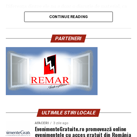
Diferența dintre ele nu e doar o discuție de material, ca
achiziției biletului la cinema în
formularul dedicat
Partener media principal
:
VIRGIN RADIO
și cum am compara o perdea cu alta. Se simte în palmă,
concursului
, premiul fiind oferit prin tragere la sorți pe
CONTINUE READING
ROMANIA
Parteneri media
:
CineFan
,
News.ro
,
Zile și
se vede în lumină, se aude aproape, în felul în care
24 februarie.
Nopți
,
Cinemap
,
Revista FILM
,
Playtech
,
Happ.ro
,
foșnește ușor când îl strângi. Și, da, se simte și în viața
Cinefilia
,
Daily Magazine
,
Filme-carti
,
MovieNews
,
The
După proiecțiile speciale din Arad, Timișoara, Alba Iulia,
de după, în zilele de praf, în accidentele inevitabile cu
PARTENERI
Movienator
,
Munteanu
.
Sibiu, Brașov, Cluj-Napoca, Baia Mare, Oradea, cu săli
cafea, în îmbrățișările prea entuziaste ale unui copil sau
pline, multe aplauze, râsete și discuții îndelungate cu
în felul în care o pisică decide că acesta e noul ei tron.
spectatorii curioși și încântați de poveste și de
Ce înseamnă, de fapt, plușul
prestațiile actorilor, caravana
„În pielea mea”
continuă
în mai multe orașe.
Plușul e genul acela de material care își face treaba fără
să se laude. Când spui pluș, spui o suprafață cu perișori
Pe
11 februarie
va avea loc proiecția specială
„În pielea
mai lungi, un puf care îți alunecă printre degete și care,
mea”
de la
Cinema City din City Park Constanța
,
de la
la primul contact, pare că îți promite că o să fie bine. În
18:30
, unde
regizorul Paul Decu și actrița Azaleea
lumea jucăriilor, plușul e asociat cu ideea de confort
Necula
, originari din Constanța și împrejurimi, vor
ULTIMILE STIRI LOCALE
direct, imediat, fără întrebări.
prezenta filmul alături de colegii lor
Ioana State,
Alexandra Răduță și Gabriel Vatavu.
AFACERI
3 zile ago
EvenimenteGratuite.ro promovează online
Din punct de vedere practic, plușul folosit la urșii mari
evenimentele cu acces gratuit din România
e, cel mai des, un material sintetic, de obicei poliester, cu
Cinema City Shopping City Galați
invită spectatorii
pe