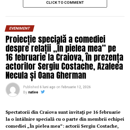
CLICK TO COMMENT
EVENIMENT
Proiecție specială a comediei
despre relații „În pielea mea” pe
16 februarie la Craiova, în prezența
actorilor Sergiu Costache, Azaleea
Necula și Oana Gherman
Published
6 luni ago
on
februarie 12, 2026
By
native
Spectatorii din Craiova sunt invitați pe 16 februarie
la o întâlnire specială cu o parte din membrii echipei
comediei „În pielea mea”: actorii Sergiu Costache,