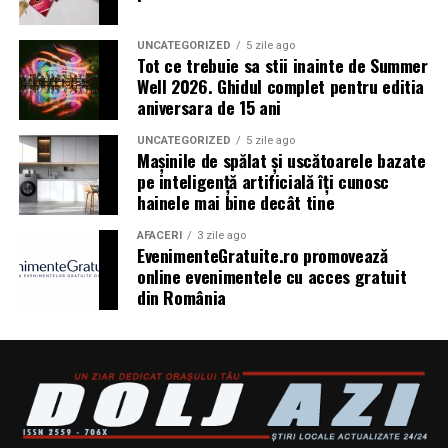
o împrăștie. De aceea urșii de pluș par adesea mai „mat”,
– SMT PALLADY; RAZELM LUXURY RESORT –
mai cald în imagine. În poze, mai ales pe telefon, plușul
JURILOVCA; SCEMTOVICI & BENOWITZ GALLERY;
UNCATEGORIZED
5 zile ago
arată aproape mereu bine, pentru că nu reflectă
Tot ce trebuie sa stii inainte de Summer
CREATIVE AVOCADOS; ALCHEMICO.
exagerat, nu scoate în evidență nicio urmă mică, nici un
Well 2026. Ghidul complet pentru editia
fir ciufulit. Asta e, de fapt, o mică minune.
aniversara de 15 ani
Partener social
: Asociația „România Zâmbește”.
Catifeaua, fiind mai lucioasă, poate arăta superb în
UNCATEGORIZED
5 zile ago
Mașinile de spălat și uscătoarele bazate
Distribuitor:
T.R.I.B.E. Films
.
fotografii bune și un pic ciudat în cele grăbite. Reflectă,
pe inteligență artificială îți cunosc
www.facebook.com/TribeFilms.ro
–
prinde dungi ușoare, arată „în două tonuri” dacă lumina
hainele mai bine decât tine
www.instagram.com/tribefilms.ro/
vine din lateral. Într-o cameră cu lumină caldă, de
lampă, un urs din catifea poate părea aproape
AFACERI
3 zile ago
Partener media principal
:
VIRGIN RADIO ROMANIA
EvenimenteGratuite.ro promovează
cinematografic, genul de obiect care face decorul să
online evenimentele cu acces gratuit
pară mai scump decât e. Într-o lumină foarte rece, de
Parteneri media
din România
:
CineFan
,
News.ro
,
Zile și
neon, se poate vedea și partea mai practică: orice urmă
Nopți
,
Cinemap
,
Revista
de mână, orice zonă „mângâiată invers” se observă. Nu e
FILM
,
Playtech
,
Happ.ro
,
Cinefilia
,
Daily
un defect, e natura materialului.
Magazine
,
Filme-carti
,
MovieNews
,
The
Movienator
,
Munteanu
.
Rezistență, uzură și micile