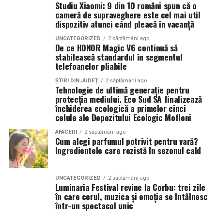
Studiu Xiaomi: 9 din 10 români spun că o
cameră de supraveghere este cel mai util
TRAILER:
https://bit.ly/InPieleaMea
Catifeaua nu te gâdilă. Nu are părul acela care îți face
dispozitiv atunci când pleacă în vacanță
Site oficial:
inpieleamea.ro
pielea să zâmbească. Te mângâie altfel, mai neted, mai
UNCATEGORIZED
2 săptămâni ago
dens, mai uniform. Uneori, când e de calitate bună, pare
De ce HONOR Magic V6 continuă să
Mai multe detalii, imagini de la filmări, fragmente din
aproape răcoroasă la atingere, înainte să se încălzească
stabilească standardul în segmentul
film, declarații din partea actorilor și informații despre
telefoanelor pliabile
de la mâna ta.
concursuri sunt disponibile pe paginile social media ale
filmului de
Facebook
ȘTIRI DIN JUDEȚ
,
Instagram
2 săptămâni ago
,
TikTok
.
Prima diferență reală: cum se
Tehnologie de ultimă generație pentru
protecția mediului. Eco Sud SA finalizează
Adrian Pădurețu semnează imaginea filmului. De sunet
închiderea ecologică a primelor cinci
simte îmbrățișarea
s-a ocupat Bogdan Ivanovici, de scenografie Anca
celule ale Depozitului Ecologic Mofleni
Miron, iar de costume Francisca Vass.
Aici, dacă mă întrebi pe mine, se decide totul. Un urs din
AFACERI
2 săptămâni ago
Cum alegi parfumul potrivit pentru vară?
pluș, mai ales unul mare, te învăluie. Perii lui se așază pe
„În Pielea Mea”
este un film produs de: CB MOTION
Ingredientele care rezistă în sezonul cald
piele, umplu spațiul dintre tine și el. Când îl strângi, ai
PICTURES.
senzația că strângi un nor ușor cam dezordonat, un nor
care a stat prea mult pe o canapea și a prins miros de
UNCATEGORIZED
2 săptămâni ago
Producător asociat: MAGNETIC MEDIA PRODUCTIONS
Luminaria Festival revine la Corbu: trei zile
detergent și, poate, de parfum.
în care cerul, muzica și emoția se întâlnesc
Producător: Claudiu Boboc
într-un spectacol unic
Un urs din catifea, în schimb, te întâmpină cu o