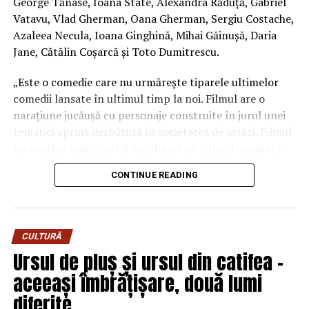
George Tănase, Ioana State, Alexandra Răduță, Gabriel
T.R.I.B.E. Films.
Vatavu, Vlad Gherman, Oana Gherman, Sergiu Costache,
Azaleea Necula, Ioana Ginghină, Mihai Găinușă, Daria
Mai multe detalii, imagini de la filmări, fragmente din
Jane, Cătălin Coșarcă și Toto Dumitrescu.
film și declarații din partea actorilor sunt disponibile pe
paginile social media ale filmului de
Facebook
,
„Este o comedie care nu urmărește tiparele ultimelor
Instagram
,
TikTok
.
comedii lansate în ultimul timp la noi. Filmul are o
narațiune jucăușă cu personaje construite în jurul unei
„În Pielea Mea”
este un film produs de: CB MOTION
tematici aprins dezbătută în societatea de astăzi. Filmul
PICTURES.
nu conține înjurături și este bazat pe situații inspirate
din viața reală.”, spune regizorul Paul Decu.
Producător asociat: MAGNETIC MEDIA PRODUCTIONS;
CONTINUE READING
Producător executiv: Adela Mara.
Echipa filmului
„În pielea mea”
, scris și regizat de Paul
Decu, propune spectatorilor o abordare amuzantă a
Manager producție: Iulia Cezara Roșu.
unei situații des întâlnite în micile certuri dintr-un
Casting: ELEPHANT MEDIA.
CULTURĂ
cuplu: pentru cine e mai greu/ mai ușor. În urma unei
Ursul de pluș și ursul din catifea –
provocări pe care patru cupluri de prieteni o duc la bun
Realizat cu sprijinul:
aceeași îmbrățișare, două lumi
sfârșit, după multe peripeții, într-un weekend,
personajele ajung să câștige o altă viziune despre
Co-finanțatori:
C&C HOUSE RESIDENCE, S&I BEST
diferite