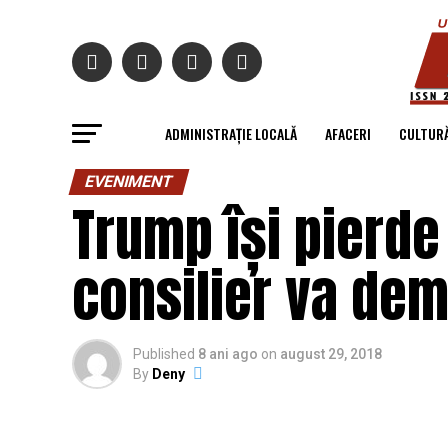
ADMINISTRAȚIE LOCALĂ
AFACERI
CULTUR
EVENIMENT
Trump își pierde
consilier va demi
Published
8 ani ago
on
august 29, 2018
By
Deny