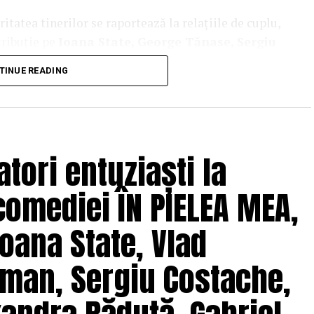
tatea tinerilor se raportează la relațiile de cuplu,
tribuție pe
Ioana State, George Tănase, Sergiu
n, Azaleea Necula, Alexandra Răduță,
TINUE READING
hină, Mihai Găinușă, Daria Jane
și alții.
oluri” pe care patru cupluri îl acceptă pe durata
s prin care protagoniștii reușesc să-și cunoască
 și preconcepții, „
În pielea mea”
propune o
tori entuziaști la
tă.
comediei ÎN PIELEA MEA,
solvent al Facultății de Teatru UNATC
 de film de la MetFilm School Londra, a colaborat la
oana State, Vlad
hipă de profesioniști din care fac parte
Adrian
(sunet), Anca Miron (scenografie), Francisca
man, Sergiu Costache,
pielea mea”
are premiera națională pe 10