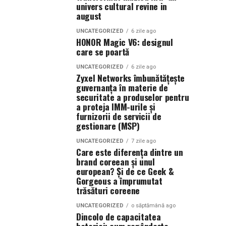
univers cultural revine in
august
UNCATEGORIZED
6 zile ago
HONOR Magic V6: designul
care se poartă
UNCATEGORIZED
6 zile ago
Zyxel Networks îmbunătățește
guvernanța în materie de
securitate a produselor pentru
a proteja IMM-urile și
furnizorii de servicii de
gestionare (MSP)
UNCATEGORIZED
7 zile ago
Care este diferența dintre un
brand coreean și unul
european? Și de ce Geek &
Gorgeous a împrumutat
trăsături coreene
UNCATEGORIZED
o săptămână ago
Dincolo de capacitatea