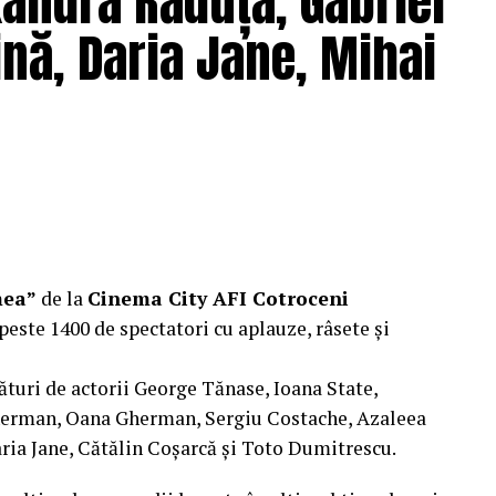
xandra Răduță, Gabriel
nă, Daria Jane, Mihai
ragmente din film și declarații din partea actorilor
ale filmului de
Facebook
,
Instagram
,
TikTok
.
e: CB MOTION PICTURES.
ODUCTIONS; Producător executiv: Adela Mara.
mea”
de la
Cinema City AFI Cotroceni
peste 1400 de spectatori cu aplauze, râsete și
ături de actorii George Tănase, Ioana State,
, S&I BEST CORPORATION WEB DESIGN, CLIMA
herman, Oana Gherman, Sergiu Costache, Azaleea
ria Jane, Cătălin Coșarcă și Toto Dumitrescu.
 CLINICA IMAMED; OMV PETROM; MIKO BEAUTY