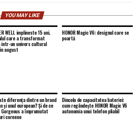
YOU MAY LIKE
 WELL implineste 15 ani.
HONOR Magic V6: designul care se
alul care a transformat
poartă
 intr-un univers cultural
 in august
ste diferența dintre un brand
Dincolo de capacitatea bateriei:
n și unul european? Și de ce
cum regândește HONOR Magic V6
 Gorgeous a împrumutat
autonomia unui telefon pliabil
uri coreene