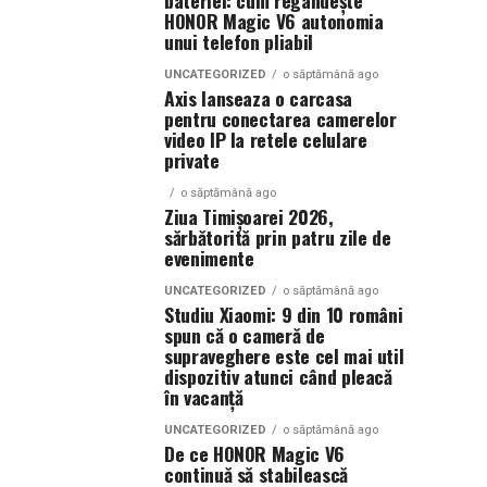
bateriei: cum regândește
HONOR Magic V6 autonomia
unui telefon pliabil
UNCATEGORIZED
o săptămână ago
Axis lanseaza o carcasa
pentru conectarea camerelor
video IP la retele celulare
private
o săptămână ago
Ziua Timișoarei 2026,
sărbătorită prin patru zile de
evenimente
UNCATEGORIZED
o săptămână ago
Studiu Xiaomi: 9 din 10 români
spun că o cameră de
supraveghere este cel mai util
dispozitiv atunci când pleacă
în vacanță
UNCATEGORIZED
o săptămână ago
De ce HONOR Magic V6
continuă să stabilească