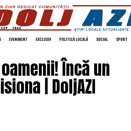
Ă
EVENIMENT
EXCLUSIV
POLITICĂ LOCALĂ
SOCIAL
SPORT
 oamenii! Încă un
siona | DoljAZI