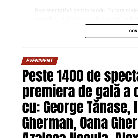
Reprezentativă pentru modul în care majori
comedia „În pielea mea” îi reunește în dis
Costache, Oana Gherman, Vlad Gherma
CON
Gabriel Vatavu, alături de Ioana Ging
O comedie savuroasă despre un „schimb de r
unui weekend, ce se dovedește un mod haio
EVENIMENT
mai bine partenerii și să renunțe la orgolii
Peste 1400 de specta
experiență de cinema relaxantă și amuzan
premiera de gală a 
Regizorul și scenaristul Paul Decu
, ab
„I.L.Caragiale” și al masteratului în regie
cu: George Tănase, I
realizarea primului său lungmetraj cu o ec
Pădurețu (imagine), Bogdan Ivanovici 
Gherman, Oana Gher
Vass (costume)
.
O comedie actuală și colorată, filmul
„În 