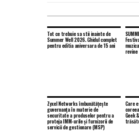
Tot ce trebuie sa stii inainte de
SUMMER
Summer Well 2026. Ghidul complet
Festiv
pentru editia aniversara de 15 ani
muzica
revine
Zyxel Networks îmbunătățește
Care e
guvernanța în materie de
coreea
securitate a produselor pentru a
Geek &
proteja IMM-urile și furnizorii de
trăsăt
servicii de gestionare (MSP)