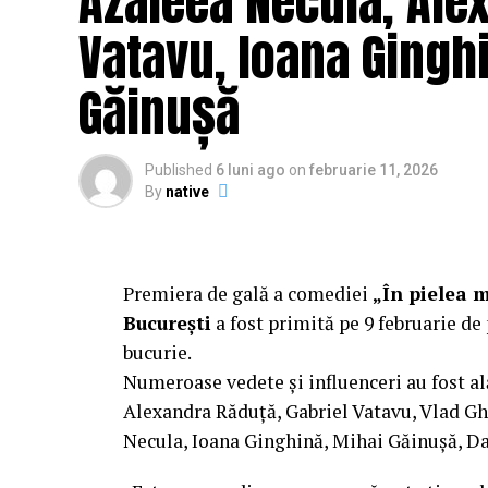
Azaleea Necula, Ale
februarie, distribuit de T.R.I.B.E. Films.
Vatavu, Ioana Ginghi
Mai multe detalii, imagini de la filmări, f
Găinușă
sunt disponibile pe paginile social media 
„În Pielea Mea”
este un film produs d
Published
6 luni ago
on
februarie 11, 2026
By
native
Producător asociat: MAGNETIC MEDIA PR
Manager producție: Iulia Cezara Roșu.
Casting: ELEPHANT MEDIA.
Premiera de gală a comediei
„În pielea 
București
a fost primită pe 9 februarie de 
Realizat cu sprijinul:
bucurie.
Numeroase vedete și influenceri au fost al
Co-finanțatori:
C&C HOUSE RESIDENCE
Alexandra Răduță, Gabriel Vatavu, Vlad G
FREON
Necula, Ioana Ginghină, Mihai Găinușă, Da
Sponsori
: CLINICA RMN TINERETULUI;