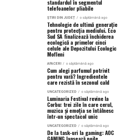
standardul în segmentul
telefoanelor pliabile
ȘTIRI DIN JUDEȚ
o săptămână ago
Tehnologie de ultimă generație
pentru protecția mediului. Eco
Sud SA finalizează închiderea
ecologică a primelor cinci
celule ale Depozitului Ecologic
Mofleni
AFACERI
o săptămână ago
Cum alegi parfumul potrivit
pentru vară? Ingredientele
care rezistă în sezonul cald
UNCATEGORIZED
o săptămână ago
Luminaria Festival revine la
Corbu: trei zile în care cerul,
muzica și emoția se întâlnesc
într-un spectacol unic
UNCATEGORIZED
o săptămână ago
De la task-uri la gaming: AOC
GAMING lansează noile