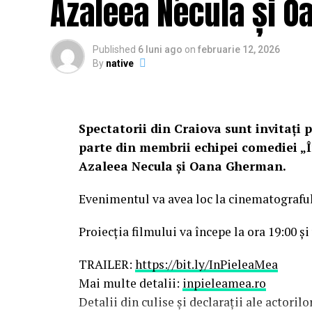
Azaleea Necula și 
Published
6 luni ago
on
februarie 12, 2026
By
native
Spectatorii din Craiova sunt invitați p
parte din membrii echipei comediei „Î
Azaleea Necula și Oana Gherman.
Evenimentul va avea loc la cinematografu
Proiecția filmului va începe la ora 19:00 și
TRAILER:
https://bit.ly/InPieleaMea
Mai multe detalii:
inpieleamea.ro
Detalii din culise și declarații ale actoril