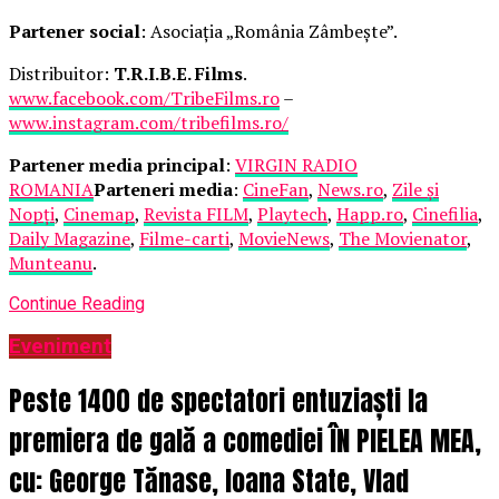
Partener social
: Asociația „România Zâmbește”.
Distribuitor:
T.R.I.B.E. Films
.
www.facebook.com/TribeFilms.ro
–
www.instagram.com/tribefilms.ro/
Partener media principal
:
VIRGIN RADIO
ROMANIA
Parteneri media
:
CineFan
,
News.ro
,
Zile și
Nopți
,
Cinemap
,
Revista FILM
,
Playtech
,
Happ.ro
,
Cinefilia
,
Daily Magazine
,
Filme-carti
,
MovieNews
,
The Movienator
,
Munteanu
.
Continue Reading
Eveniment
Peste 1400 de spectatori entuziaști la
premiera de gală a comediei ÎN PIELEA MEA,
cu: George Tănase, Ioana State, Vlad