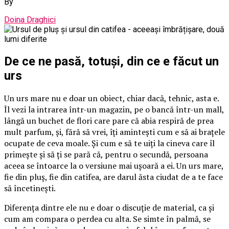
By
Doina Draghici
De ce ne pasă, totuși, din ce e făcut un
urs
Un urs mare nu e doar un obiect, chiar dacă, tehnic, asta e.
Îl vezi la intrarea într-un magazin, pe o bancă într-un mall,
lângă un buchet de flori care pare că abia respiră de prea
mult parfum, și, fără să vrei, îți amintești cum e să ai brațele
ocupate de ceva moale. Și cum e să te uiți la cineva care îl
primește și să ți se pară că, pentru o secundă, persoana
aceea se întoarce la o versiune mai ușoară a ei. Un urs mare,
fie din pluș, fie din catifea, are darul ăsta ciudat de a te face
să încetinești.
Diferența dintre ele nu e doar o discuție de material, ca și
cum am compara o perdea cu alta. Se simte în palmă, se