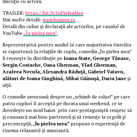
discuție cu actorii.
TRAILER:
https://bit.ly/InPieleaMea
Mai multe detalii:
inpieleamea.ro
Detalii din culise și declarații ale actorilor, pe canalul de
YouTube
„În pielea mea”
.
Reprezentativă pentru modul în care majoritatea tinerilor
se raportează la relațiile de cuplu, comedia „În pielea mea”
îi reunește în distribuție pe
Ioana State, George Tănase,
Sergiu Costache, Oana Gherman, Vlad Gherman,
Azaleea Necula, Alexandra Răduță, Gabriel Vatavu,
alături de Ioana Ginghină, Mihai Găinușă, Daria Jane
și
alții.
O comedie savuroasă despre un „schimb de roluri” pe care
patru cupluri îl acceptă pe durata unui weekend, ce se
dovedește un mod haios prin care protagoniștii reușesc să-
și cunoască mai bine partenerii și să renunțe la orgolii și
preconcepții, „
În pielea mea”
propune o experiență de
cinema relaxantă și amuzantă.