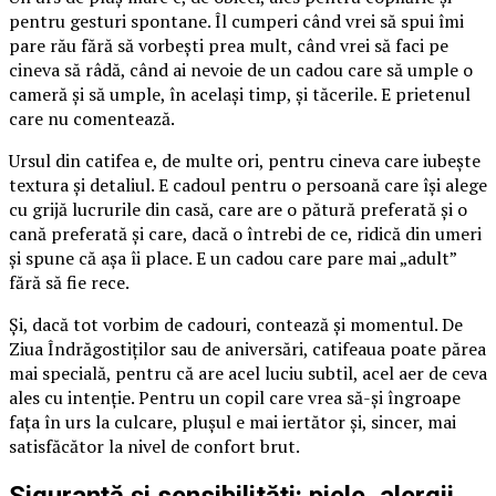
pentru gesturi spontane. Îl cumperi când vrei să spui îmi
pare rău fără să vorbești prea mult, când vrei să faci pe
cineva să râdă, când ai nevoie de un cadou care să umple o
cameră și să umple, în același timp, și tăcerile. E prietenul
care nu comentează.
Ursul din catifea e, de multe ori, pentru cineva care iubește
textura și detaliul. E cadoul pentru o persoană care își alege
cu grijă lucrurile din casă, care are o pătură preferată și o
cană preferată și care, dacă o întrebi de ce, ridică din umeri
și spune că așa îi place. E un cadou care pare mai „adult”
fără să fie rece.
Și, dacă tot vorbim de cadouri, contează și momentul. De
Ziua Îndrăgostiților sau de aniversări, catifeaua poate părea
mai specială, pentru că are acel luciu subtil, acel aer de ceva
ales cu intenție. Pentru un copil care vrea să-și îngroape
fața în urs la culcare, plușul e mai iertător și, sincer, mai
satisfăcător la nivel de confort brut.