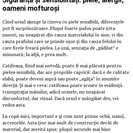
Siguranță și sensibilități: piele, alergii,
oameni mofturoși
Când ursul ajunge la cineva cu piele sensibilă, diferențele
pot fi surprinzătoare. Plușul foarte pufos poate irita
uneori, nu neapărat din cauza materialului în sine, ci din
cauza prafului care se prinde ușor și din cauza felului în
care firele freacă pielea. La unii, senzația de „gâdilat” e
minunată; la alții, e prea mult.
Catifeaua, fiind mai netedă, poate fi mai plăcută pentru
pielea sensibilă, dar are propriile capricii: dacă e de calitate
slabă, poate deveni aspră sau poate „agăța” în anumite
direcții. Și mai e ceva: catifeaua poate scoate în evidență
transpirația mâinilor, adică urmele, nu neapărat
disconfortul, dar vizual. Dacă ursul e mângâiat des, vei
vedea asta.
La copii mici, important e și cum sunt prinse ochii, nasul,
accesoriile. Asta ține mai mult de construcție decât de
material, dar merită spus: plușul ascunde mai bine