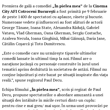
Premiera de gală a comediei
„În pielea mea”
de la
Cinema
City AFI Cotroceni București
a fost primită pe 9 februarie
de peste 1400 de spectatori cu aplauze, râsete și bucurie.
Numeroase vedete și influenceri au fost alături de actorii
George Tănase, Ioana State, Alexandra Răduță, Gabriel
Vatavu, Vlad Gherman, Oana Gherman, Sergiu Costache,
Azaleea Necula, Ioana Ginghină, Mihai Găinușă, Daria Jane,
Cătălin Coșarcă și Toto Dumitrescu.
„Este o comedie care nu urmărește tiparele ultimelor
comedii lansate în ultimul timp la noi. Filmul are o
narațiune jucăușă cu personaje construite în jurul unei
tematici aprins dezbătută în societatea de astăzi. Filmul nu
conține înjurături și este bazat pe situații inspirate din viața
reală.”, spune regizorul Paul Decu.
Echipa filmului
„În pielea mea”
, scris și regizat de Paul
Decu, propune spectatorilor o abordare amuzantă a unei
situații des întâlnite în micile certuri dintr-un cuplu:
pentru cine e mai greu/ mai ușor. În urma unei provocări pe