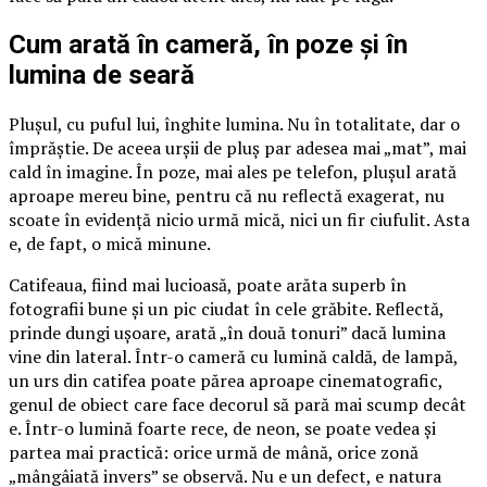
Cum arată în cameră, în poze și în
lumina de seară
Plușul, cu puful lui, înghite lumina. Nu în totalitate, dar o
împrăștie. De aceea urșii de pluș par adesea mai „mat”, mai
cald în imagine. În poze, mai ales pe telefon, plușul arată
aproape mereu bine, pentru că nu reflectă exagerat, nu
scoate în evidență nicio urmă mică, nici un fir ciufulit. Asta
e, de fapt, o mică minune.
Catifeaua, fiind mai lucioasă, poate arăta superb în
fotografii bune și un pic ciudat în cele grăbite. Reflectă,
prinde dungi ușoare, arată „în două tonuri” dacă lumina
vine din lateral. Într-o cameră cu lumină caldă, de lampă,
un urs din catifea poate părea aproape cinematografic,
genul de obiect care face decorul să pară mai scump decât
e. Într-o lumină foarte rece, de neon, se poate vedea și
partea mai practică: orice urmă de mână, orice zonă
„mângâiată invers” se observă. Nu e un defect, e natura