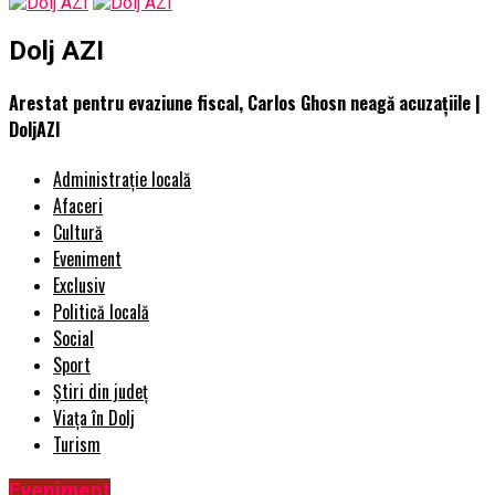
Dolj AZI
Arestat pentru evaziune fiscal, Carlos Ghosn neagă acuzaţiile |
DoljAZI
Administrație locală
Afaceri
Cultură
Eveniment
Exclusiv
Politică locală
Social
Sport
Știri din județ
Viața în Dolj
Turism
Eveniment