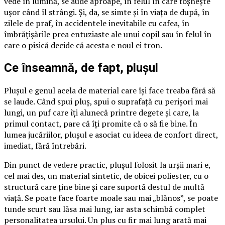
vede în lumină, se aude aproape, în felul în care foșnește
ușor când îl strângi. Și, da, se simte și în viața de după, în
zilele de praf, în accidentele inevitabile cu cafea, în
îmbrățișările prea entuziaste ale unui copil sau în felul în
care o pisică decide că acesta e noul ei tron.
Ce înseamnă, de fapt, plușul
Plușul e genul acela de material care își face treaba fără să
se laude. Când spui pluș, spui o suprafață cu perișori mai
lungi, un puf care îți alunecă printre degete și care, la
primul contact, pare că îți promite că o să fie bine. În
lumea jucăriilor, plușul e asociat cu ideea de confort direct,
imediat, fără întrebări.
Din punct de vedere practic, plușul folosit la urșii mari e,
cel mai des, un material sintetic, de obicei poliester, cu o
structură care ține bine și care suportă destul de multă
viață. Se poate face foarte moale sau mai „blănos”, se poate
tunde scurt sau lăsa mai lung, iar asta schimbă complet
personalitatea ursului. Un plus cu fir mai lung arată mai