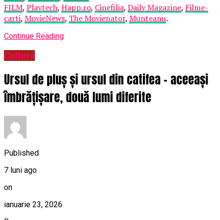
FILM
,
Playtech
,
Happ.ro
,
Cinefilia
,
Daily Magazine
,
Filme-
carti
,
MovieNews
,
The Movienator
,
Munteanu
.
Continue Reading
Cultură
Ursul de pluș și ursul din catifea – aceeași
îmbrățișare, două lumi diferite
Published
7 luni ago
on
ianuarie 23, 2026