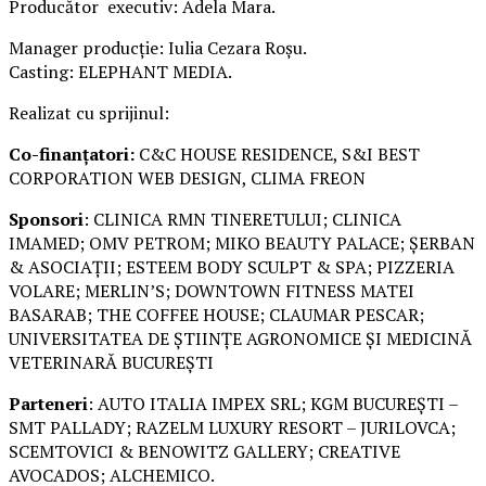
Producător executiv: Adela Mara.
Manager producție: Iulia Cezara Roșu.
Casting: ELEPHANT MEDIA.
Realizat cu sprijinul:
Co-finanțatori:
C&C HOUSE RESIDENCE, S&I BEST
CORPORATION WEB DESIGN, CLIMA FREON
Sponsori
: CLINICA RMN TINERETULUI; CLINICA
IMAMED; OMV PETROM; MIKO BEAUTY PALACE; ȘERBAN
& ASOCIAȚII; ESTEEM BODY SCULPT & SPA; PIZZERIA
VOLARE; MERLIN’S; DOWNTOWN FITNESS MATEI
BASARAB; THE COFFEE HOUSE; CLAUMAR PESCAR;
UNIVERSITATEA DE ȘTIINȚE AGRONOMICE ȘI MEDICINĂ
VETERINARĂ BUCUREȘTI
Parteneri
: AUTO ITALIA IMPEX SRL; KGM BUCUREȘTI –
SMT PALLADY; RAZELM LUXURY RESORT – JURILOVCA;
SCEMTOVICI & BENOWITZ GALLERY; CREATIVE
AVOCADOS; ALCHEMICO.