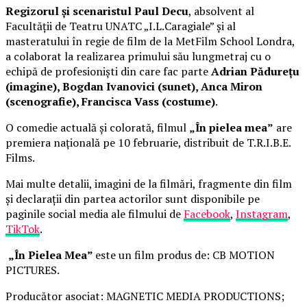
Regizorul și scenaristul Paul Decu
, absolvent al
Facultății de Teatru UNATC „I.L.Caragiale” și al
masteratului în regie de film de la MetFilm School Londra,
a colaborat la realizarea primului său lungmetraj cu o
echipă de profesioniști din care fac parte
Adrian Pădurețu
(imagine), Bogdan Ivanovici (sunet), Anca Miron
(scenografie), Francisca Vass (costume)
.
O comedie actuală și colorată, filmul
„În pielea mea”
are
premiera națională pe 10 februarie, distribuit de T.R.I.B.E.
Films.
Mai multe detalii, imagini de la filmări, fragmente din film
și declarații din partea actorilor sunt disponibile pe
paginile social media ale filmului de
Facebook
,
Instagram
,
TikTok
.
„În Pielea Mea”
este un film produs de: CB MOTION
PICTURES.
Producător asociat: MAGNETIC MEDIA PRODUCTIONS;