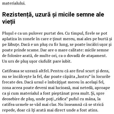
materialului.
Rezistență, uzură și micile semne ale
vieții
Plușul e ca un pulover purtat des. Cu timpul, firele se pot
aplatiza în zonele în care e ținut mereu, mai ales pe burtă și
pe lăbuțe. Dacă e un pluș cu fir lung, se poate încâlci ușor și
poate prinde scame. Dar are o mare calitate: micile semne
de folosire arată, de multe ori, ca o dovadă de atașament.
Un urs de pluș ușor ciufulit pare iubit.
Catifeaua se uzează altfel. Pentru că are firul scurt și dens,
nu se încâlcește la fel, dar poate căpăta „lustru” în locurile
frecate des. Dacă ursul e îmbrățișat mereu în același fel,
zona aceea poate deveni mai lucioasă, mai netedă, aproape
ca și cum materialul a fost pieptănat prea mult. Și, spre
deosebire de pluș, unde poți „ridica” puful cu mâna, la
catifea urmele se văd mai clar. Nu înseamnă că se strică
repede, doar că îți arată mai direct unde a fost atins.