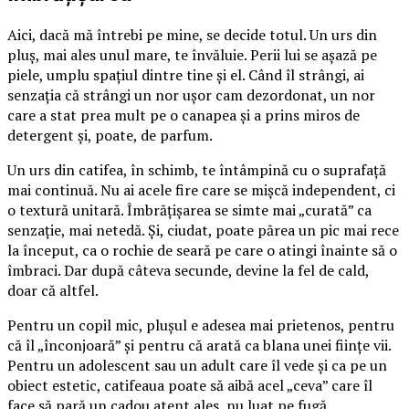
Aici, dacă mă întrebi pe mine, se decide totul. Un urs din
pluș, mai ales unul mare, te învăluie. Perii lui se așază pe
piele, umplu spațiul dintre tine și el. Când îl strângi, ai
senzația că strângi un nor ușor cam dezordonat, un nor
care a stat prea mult pe o canapea și a prins miros de
detergent și, poate, de parfum.
Un urs din catifea, în schimb, te întâmpină cu o suprafață
mai continuă. Nu ai acele fire care se mișcă independent, ci
o textură unitară. Îmbrățișarea se simte mai „curată” ca
senzație, mai netedă. Și, ciudat, poate părea un pic mai rece
la început, ca o rochie de seară pe care o atingi înainte să o
îmbraci. Dar după câteva secunde, devine la fel de cald,
doar că altfel.
Pentru un copil mic, plușul e adesea mai prietenos, pentru
că îl „înconjoară” și pentru că arată ca blana unei ființe vii.
Pentru un adolescent sau un adult care îl vede și ca pe un
obiect estetic, catifeaua poate să aibă acel „ceva” care îl
face să pară un cadou atent ales, nu luat pe fugă.