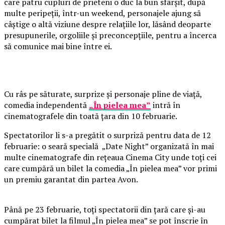
care patru cupluri de prieteni o duc la bun sfârșit, după
multe peripeții, într-un weekend, personajele ajung să
câștige o altă viziune despre relațiile lor, lăsând deoparte
presupunerile, orgoliile și preconcepțiile, pentru a încerca
să comunice mai bine între ei.
Cu râs pe săturate, surprize și personaje pline de viață,
comedia independentă
„În pielea mea”
intră în
cinematografele din toată țara din 10 februarie.
Spectatorilor li s-a pregătit o surpriză pentru data de 12
februarie: o seară specială „Date Night” organizată în mai
multe cinematografe din rețeaua Cinema City unde toți cei
care cumpără un bilet la comedia „În pielea mea” vor primi
un premiu garantat din partea Avon.
Până pe 23 februarie, toți spectatorii din țară care și-au
cumpărat bilet la filmul „În pielea mea” se pot înscrie în