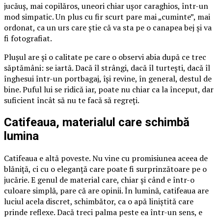
jucăuș, mai copilăros, uneori chiar ușor caraghios, într-un
mod simpatic. Un plus cu fir scurt pare mai „cuminte”, mai
ordonat, ca un urs care știe că va sta pe o canapea bej și va
fi fotografiat.
Plușul are și o calitate pe care o observi abia după ce trec
săptămâni: se iartă. Dacă îl strângi, dacă îl turtești, dacă îl
înghesui într-un portbagaj, își revine, în general, destul de
bine. Puful lui se ridică iar, poate nu chiar ca la început, dar
suficient încât să nu te facă să regreți.
Catifeaua, materialul care schimbă
lumina
Catifeaua e altă poveste. Nu vine cu promisiunea aceea de
blăniță, ci cu o eleganță care poate fi surprinzătoare pe o
jucărie. E genul de material care, chiar și când e într-o
culoare simplă, pare că are opinii. În lumină, catifeaua are
luciul acela discret, schimbător, ca o apă liniștită care
prinde reflexe. Dacă treci palma peste ea într-un sens, e