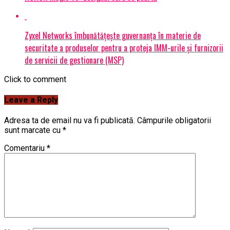
Zyxel Networks îmbunătățește guvernanța în materie de
securitate a produselor pentru a proteja IMM-urile și furnizorii
de servicii de gestionare (MSP)
Click to comment
Leave a Reply
Adresa ta de email nu va fi publicată.
Câmpurile obligatorii
sunt marcate cu
*
Comentariu
*