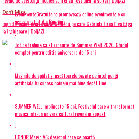
nevoie de asistență medicală. Trei au fost duși la spital | DoljAZI
Don't Miss
EvenimenteGratuite.ro promovează online evenimentele cu
acces gratuit din România
Ingrid Mocanu avertizează! Oamenii pe care Gabriela Firea îi va băga
la închisoare | DoljAZI
Tot ce trebuie sa stii inainte de Summer Well 2026. Ghidul
complet pentru editia aniversara de 15 ani
Mașinile de spălat și uscătoarele bazate pe inteligență
artificială îți cunosc hainele mai bine decât tine
SUMMER WELL implineste 15 ani. Festivalul care a transformat
muzica intr-un univers cultural revine in august
HONOR Magic V6: designul care se poartă