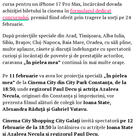
cursa pentru un iPhone 17 Pro Max, încărcând dovada
achiziției biletului la cinema în
formularul dedicat
concursului
, premiul fiind oferit prin tragere la sorți pe 24
februarie.
După proiecțiile speciale din Arad, Timișoara, Alba Iulia,
Sibiu, Brașov, Cluj-Napoca, Baia Mare, Oradea, cu săli pline,
multe aplauze, râsete și discuții îndelungate cu spectatorii
curioși și încântați de poveste și de prestațiile actorilor,
caravana
„În pielea mea”
continuă în mai multe orașe.
Pe
11 februarie
va avea loc proiecția specială
„În pielea
mea”
de la
Cinema City din City Park Constanța
,
de la
18:30
, unde
regizorul Paul Decu și actrița Azaleea
Necula
, originari din Constanța și împrejurimi, vor
prezenta filmul alături de colegii lor
Ioana State,
Alexandra Răduță și Gabriel Vatavu.
Cinema City Shopping City Galați
invită spectatorii
pe 12
februarie de la 18:30
la întâlnirea cu actrițele
Ioana State
și Azaleea Necula și regizorul Paul Decu.