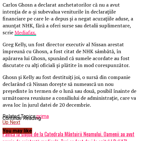
Carlos Ghosn a declarat anchetatorilor că nu a avut
intenţia de a-şi subevalua veniturile în declaraţiile
financiare pe care le-a depus şi a negat acuzaţiile aduse, a
anunţat NHK, fără a oferi surse sau detalii suplimentare,
scrie
Mediafax.
Greg Kelly, un fost director executiv al Nissan arestat
împreună cu Ghosn, a fost citat de NHK sâmbătă, în
apărarea lui Ghosn, spunând că sumele acordate au fost
discutate cu alţi oficiali şi plătite în mod corespunzător.
Ghosn şi Kelly au fost destituiţi joi, o sursă din companie
declarând că Nissan doreşte să numească un nou
preşedinte în termen de o lună sau două, posibil înainte de
următoarea reuniune a consiliului de administraţie, care va
avea loc în jurul datei de 20 decembrie.
Related Topics:
prima
Continue Reading
Up Next
You may like
Panică la slujba de la Catedrala Mântuirii Neamului. Oamenii au avut