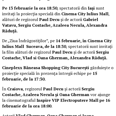
Pe 13 februarie la ora 18:30
, spectatorii din
Iași
sunt
invitați la proiecția specială din
Cinema City Iulius Mall
,
alături de regizorul
Paul Decu
și de actorii
Gabriel
Vatavu, Sergiu Costache, Azaleea Necula, Alexandra
Răduță.
De „Ziua Îndrăgostiților”, pe
14 februarie, în Cinema City
Iulius Mall Suceava, de la 18:30
, spectatorii sunt invitați
la film alături de regizorul
Paul Decu
și de actorii
Sergiu
Costache, Vlad si Oana Gherman, Alexandra Răduță.
Cineplexx Băneasa Shopping City București
găzduiește o
proiecție specială în prezența întregii echipe pe
15
februarie, de la 17:30.
În
Craiova
, regizorul
Paul Decu
și actorii
Sergiu
Costache, Azaleea Necula și Oana Gherman
vor ajunge
la cinematograful
Inspire VIP Electroputere Mall pe 16
februarie de la ora 18:00
.
Actorii
Vlad Gherman, Oana Gherman și Ioana