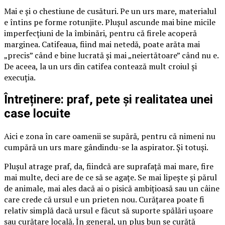
Mai e și o chestiune de cusături. Pe un urs mare, materialul
e întins pe forme rotunjite. Plușul ascunde mai bine micile
imperfecțiuni de la îmbinări, pentru că firele acoperă
marginea. Catifeaua, fiind mai netedă, poate arăta mai
„precis” când e bine lucrată și mai „neiertătoare” când nu e.
De aceea, la un urs din catifea contează mult croiul și
execuția.
Întreținere: praf, pete și realitatea unei
case locuite
Aici e zona în care oamenii se supără, pentru că nimeni nu
cumpără un urs mare gândindu-se la aspirator. Și totuși.
Plușul atrage praf, da, fiindcă are suprafață mai mare, fire
mai multe, deci are de ce să se agațe. Se mai lipește și părul
de animale, mai ales dacă ai o pisică ambițioasă sau un câine
care crede că ursul e un prieten nou. Curățarea poate fi
relativ simplă dacă ursul e făcut să suporte spălări ușoare
sau curățare locală. În general, un pluș bun se curăță