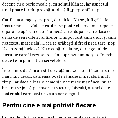
decent cu o perie moale și cu soluții blânde, iar aspectul
final poate fi reîmprospătat dacă îl „piepteni” un pic.
Catifeaua atrage și ea praf, dar altfel. Nu se „înfige” la fel,
însă urmele se văd. Pe catifea se poate observa mai repede
o pată de apă sau o zonă umedă care, după uscare, lasă o
urmă de sens diferit al firelor. E important cum usuci și cum
netezești materialul. Dacă te grăbești și freci prea tare, poți
lăsa o zonă lucioasă. Nu e capăt de lume, dar e genul de
lucru pe care îl vezi seara, când aprinzi lumina și te întrebi
de ce te-ai panicat cu șervețelele.
În schimb, dacă ai un stil de viață mai „ordonat” sau ursul e
mai mult decor, catifeaua poate rămâne impecabilă mult
timp. Iar dacă e într-o cameră unde nu se mănâncă, nu se
bea, nu se joacă pe covor cu sucuri și biscuiți, atunci da, e
materialul care păstrează un aer elegant.
Pentru cine e mai potrivit fiecare
Un urs de pluș mare e, de obicei, ales pentru copilărie și