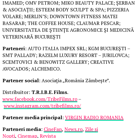
IMAMED; OMV PETROM; MIKO BEAUTY PALACE; ȘERBAN
& ASOCIAȚII; ESTEEM BODY SCULPT & SPA; PIZZERIA
VOLARE; MERLIN’S; DOWNTOWN FITNESS MATEI
BASARAB; THE COFFEE HOUSE; CLAUMAR PESCAR;
UNIVERSITATEA DE ȘTIINȚE AGRONOMICE ȘI MEDICINĂ
VETERINARĂ BUCUREȘTI
Parteneri
: AUTO ITALIA IMPEX SRL; KGM BUCUREȘTI –
SMT PALLADY; RAZELM LUXURY RESORT – JURILOVCA;
SCEMTOVICI & BENOWITZ GALLERY; CREATIVE
AVOCADOS; ALCHEMICO.
Partener social
: Asociația „România Zâmbește”.
Distribuitor:
T.R.I.B.E. Films
.
www.facebook.com/TribeFilms.ro
–
www.instagram.com/tribefilms.ro/
Partener media principal
:
VIRGIN RADIO ROMANIA
Parteneri media
:
CineFan
,
News.ro
,
Zile și
Nopți
,
Cinemap
,
Revista