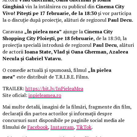
Ginghină
vin la întâlnirea cu publicul din
Cinema City
Vivo! Pitești pe 17 februarie, de la 18:30
și vor participa
la o discuție după proiecție, alături de regizorul
Paul Decu.
Caravana
„În pielea mea”
ajunge la
Cinema City
Shopping City Ploiești, pe 18 februarie,
de la 18:30, la
proiecția specială introdusă de regizorul
Paul Decu
, alături
de actorii
Ioana State, Vlad și Oana Gherman, Azaleea
Necula și Gabriel Vatavu.
O comedie actuală și spumoasă, filmul
„În pielea
mea”
este distribuit de T.R.I.B.E. Films.
TRAILER:
https://bit.ly/InPieleaMea
Site oficial:
inpieleamea.ro
Mai multe detalii, imagini de la filmări, fragmente din film,
declarații din partea actorilor și informații despre
concursuri sunt disponibile pe paginile social media ale
filmului de
Facebook
,
Instagram
,
TikTok
.