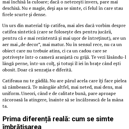
mai închisă la culoare; dacă o netezești invers, pare mai
deschisă. Nu e magie, deși așa se simte, ci felul în care stau
firele scurte și dense.
Un urs din material tip catifea, mai ales dacă vorbim despre
catifea sintetică (care se folosește des pentru jucării,
pentru că e mai rezistentă și mai ușor de întreținut), are un
aer mai „de decor”, mai matur. Nu în sensul rece, nu ca un
obiect care nu trebuie atins, ci ca un cadou care se
potrivește într-o cameră aranjată cu grijă. Te vezi lăsându-l
lângă perne, într-un colț, și totuși îl iei în brațe când ești
obosit. Doar că senzația e diferită.
Catifeaua nu te gâdilă. Nu are părul acela care îți face pielea
să zâmbească. Te mângâie altfel, mai neted, mai dens, mai
uniform. Uneori, când e de calitate bună, pare aproape
răcoroasă la atingere, înainte să se încălzească de la mâna
ta.
Prima diferență reală: cum se simte
îmbrățișarea