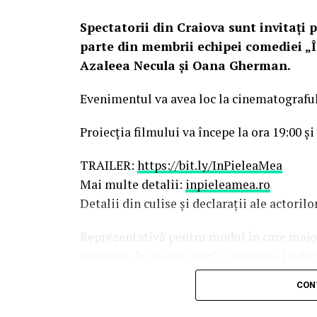
Spectatorii din Craiova sunt invitați p
parte din membrii echipei comediei „Î
Azaleea Necula și Oana Gherman.
Evenimentul va avea loc la cinematografu
Proiecția filmului va începe la ora 19:00 și
TRAILER:
https://bit.ly/InPieleaMea
Mai multe detalii:
inpieleamea.ro
Detalii din culise și declarații ale actoril
Reprezentativă pentru modul în care majori
comedia „În pielea mea” îi reunește în dis
Costache, Oana Gherman, Vlad Gherma
CON
Gabriel Vatavu, alături de Ioana Ging