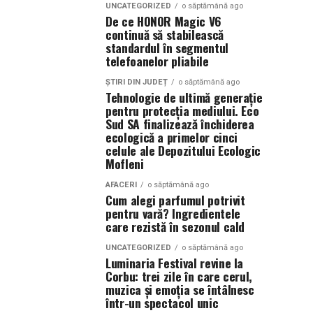
UNCATEGORIZED
o săptămână ago
De ce HONOR Magic V6
continuă să stabilească
standardul în segmentul
telefoanelor pliabile
ȘTIRI DIN JUDEȚ
o săptămână ago
Tehnologie de ultimă generație
pentru protecția mediului. Eco
Sud SA finalizează închiderea
ecologică a primelor cinci
celule ale Depozitului Ecologic
Mofleni
AFACERI
o săptămână ago
Cum alegi parfumul potrivit
pentru vară? Ingredientele
care rezistă în sezonul cald
UNCATEGORIZED
o săptămână ago
Luminaria Festival revine la
Corbu: trei zile în care cerul,
muzica și emoția se întâlnesc
într-un spectacol unic