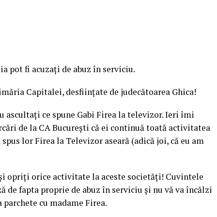
a pot fi acuzaţi de abuz în serviciu.
rimăria Capitalei, desfiinţate de judecătoarea Ghica!
u ascultaţi ce spune Gabi Firea la televizor. Ieri îmi
cări de la CA Bucureşti că ei continuă toată activitatea
 spus lor Firea la Televizor aseară (adică joi, că eu am
opriţi orice activitate la aceste societăţi! Cuvintele
ă de fapta proprie de abuz în serviciu şi nu vă va încălzi
la parchete cu madame Firea.