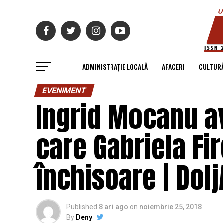
ADMINISTRAȚIE LOCALĂ
AFACERI
CULTUR
EVENIMENT
Ingrid Mocanu a
care Gabriela Fir
închisoare | Dolj
Published
8 ani ago
on
noiembrie 25, 2018
By
Deny