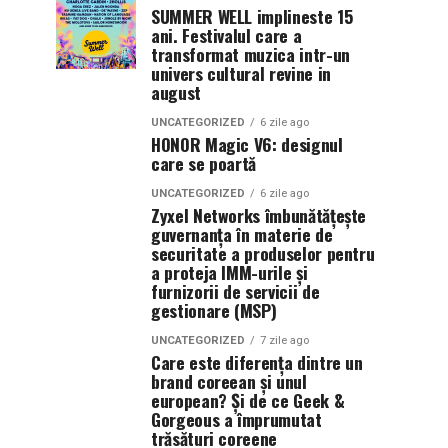
SUMMER WELL implineste 15
ani. Festivalul care a
transformat muzica intr-un
univers cultural revine in
august
UNCATEGORIZED
6 zile ago
HONOR Magic V6: designul
care se poartă
UNCATEGORIZED
6 zile ago
Zyxel Networks îmbunătățește
guvernanța în materie de
securitate a produselor pentru
a proteja IMM-urile și
furnizorii de servicii de
gestionare (MSP)
UNCATEGORIZED
7 zile ago
Care este diferența dintre un
brand coreean și unul
european? Și de ce Geek &
Gorgeous a împrumutat
trăsături coreene