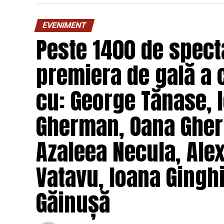
O comedie savuroasă despre un „schimb de r
unui weekend, ce se dovedește un mod haio
EVENIMENT
mai bine partenerii și să renunțe la orgolii
Peste 1400 de specta
experiență de cinema relaxantă și amuzan
premiera de gală a 
Regizorul și scenaristul Paul Decu
, ab
„I.L.Caragiale” și al masteratului în regie
cu: George Tănase, I
realizarea primului său lungmetraj cu o ec
Pădurețu (imagine), Bogdan Ivanovici 
Gherman, Oana Gher
Vass (costume)
.
Azaleea Necula, Ale
O comedie actuală și colorată, filmul
„În 
februarie, distribuit de T.R.I.B.E. Films.
Vatavu, Ioana Ginghi
Mai multe detalii, imagini de la filmări, f
Găinușă
sunt disponibile pe paginile social media 
„În Pielea Mea”
este un film produs d