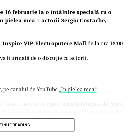
e 16 februarie la o întâlnire specială cu o
n pielea mea”: actorii Sergiu Costache,
l
Inspire VIP Electroputere Mall
de la ora 18:00.
 va fi urmată de o discuție cu actorii.
or, pe canalul de YouTube
„În pielea mea”
.
tatea tinerilor se raportează la relațiile de cuplu,
tribuție pe
Ioana State, George Tănase, Sergiu
n, Azaleea Necula, Alexandra Răduță,
TINUE READING
hină, Mihai Găinușă, Daria Jane
și alții.