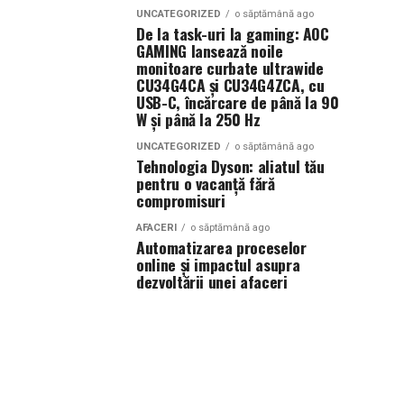
UNCATEGORIZED
o săptămână ago
De la task-uri la gaming: AOC
GAMING lansează noile
monitoare curbate ultrawide
CU34G4CA și CU34G4ZCA, cu
USB-C, încărcare de până la 90
W și până la 250 Hz
UNCATEGORIZED
o săptămână ago
Tehnologia Dyson: aliatul tău
pentru o vacanță fără
compromisuri
AFACERI
o săptămână ago
Automatizarea proceselor
online și impactul asupra
dezvoltării unei afaceri