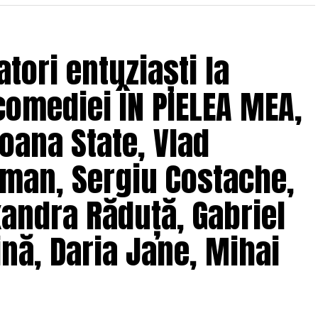
oluri” pe care patru cupluri îl acceptă pe durata
s prin care protagoniștii reușesc să-și cunoască
 și preconcepții, „
În pielea mea”
propune o
tori entuziaști la
tă.
comediei ÎN PIELEA MEA,
solvent al Facultății de Teatru UNATC
 de film de la MetFilm School Londra, a colaborat la
oana State, Vlad
hipă de profesioniști din care fac parte
Adrian
(sunet), Anca Miron (scenografie), Francisca
man, Sergiu Costache,
xandra Răduță, Gabriel
pielea mea”
are premiera națională pe 10
nă, Daria Jane, Mihai
ragmente din film și declarații din partea actorilor
ale filmului de
Facebook
,
Instagram
,
TikTok
.
e: CB MOTION PICTURES.