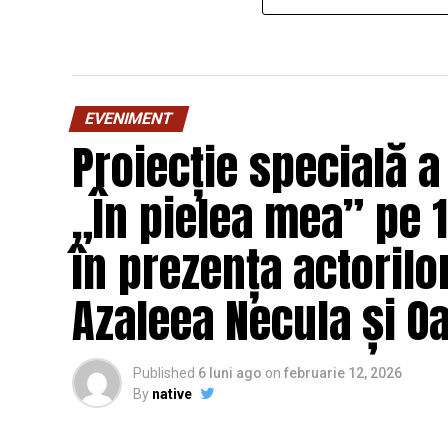
EVENIMENT
Proiecție specială a
„În pielea mea” pe 1
în prezența actorilo
Azaleea Necula și 
Published
6 luni ago
on
februarie 12, 2026
By
native