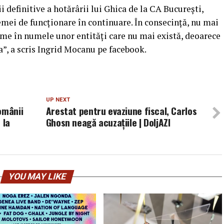
i definitive a hotărârii lui Ghica de la CA Bucureşti,
emei de funcţionare în continuare. În consecinţă, nu mai
ume în numele unor entităţi care nu mai există, deoarece
a”, a scris Ingrid Mocanu pe facebook.
UP NEXT
omânii
Arestat pentru evaziune fiscal, Carlos
 la
Ghosn neagă acuzaţiile | DoljAZI
YOU MAY LIKE