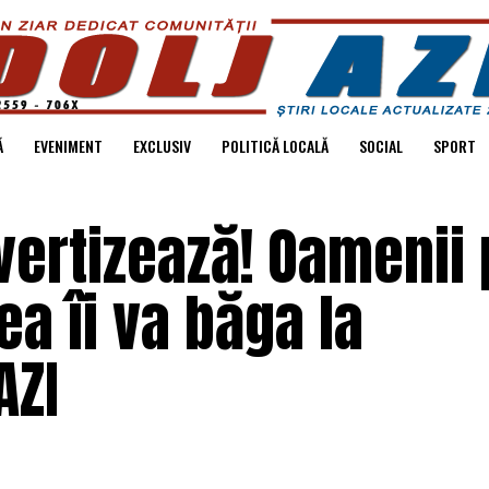
Ă
EVENIMENT
EXCLUSIV
POLITICĂ LOCALĂ
SOCIAL
SPORT
vertizează! Oamenii 
ea îi va băga la
AZI