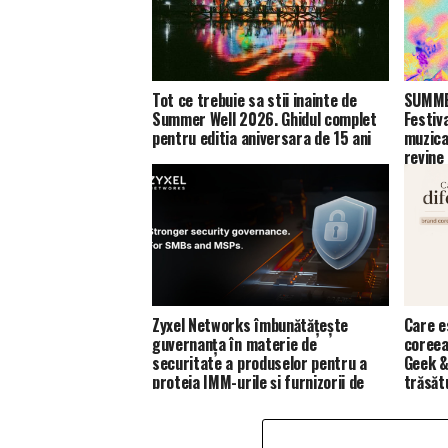
Tot ce trebuie sa stii inainte de
SUMMER
Summer Well 2026. Ghidul complet
Festiv
pentru editia aniversara de 15 ani
muzica
revine
Zyxel Networks îmbunătățește
Care e
guvernanța în materie de
coreea
securitate a produselor pentru a
Geek &
proteja IMM-urile și furnizorii de
trăsăt
servicii de gestionare (MSP)