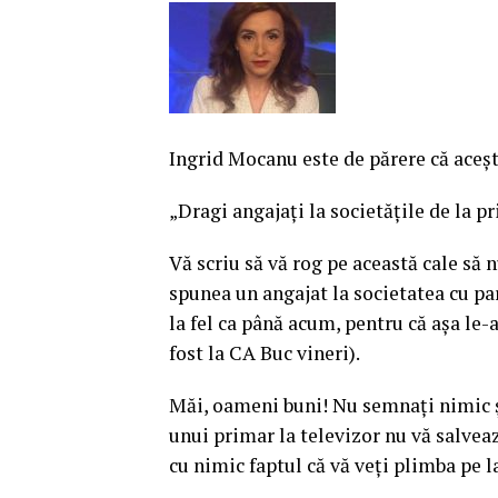
Ingrid Mocanu este de părere că aceşti
„Dragi angajaţi la societăţile de la p
Vă scriu să vă rog pe această cale să n
spunea un angajat la societatea cu par
la fel ca până acum, pentru că aşa le-a
fost la CA Buc vineri).
Măi, oameni buni! Nu semnaţi nimic şi 
unui primar la televizor nu vă salveaz
cu nimic faptul că vă veţi plimba pe 