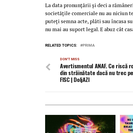
La data pronunţării şi deci a rămâneri
societăţile comerciale nu au niciun t
puteţi semna acte, plăti sau încasa s
nu mai au suport legal. E abuz cât cas
RELATED TOPICS:
PRIMA
DON'T MISS
Avertismentul ANAF. Ce riscă r
din străinătate dacă nu trec pe
FISC | DoljAZI