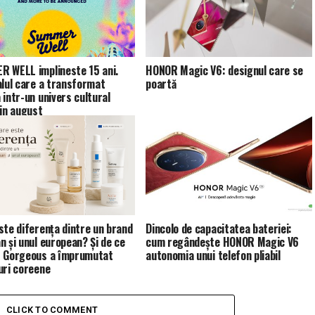
 WELL implineste 15 ani.
HONOR Magic V6: designul care se
alul care a transformat
poartă
 intr-un univers cultural
 in august
ste diferența dintre un brand
Dincolo de capacitatea bateriei:
n și unul european? Și de ce
cum regândește HONOR Magic V6
 Gorgeous a împrumutat
autonomia unui telefon pliabil
uri coreene
CLICK TO COMMENT