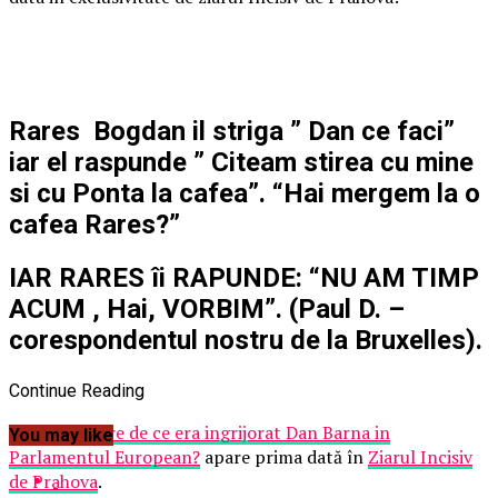
Rares Bogdan il striga ” Dan ce faci”
iar el raspunde ” Citeam stirea cu mine
si cu Ponta la cafea”. “Hai mergem la o
cafea Rares?”
IAR RARES îi RAPUNDE: “NU AM TIMP
ACUM , Hai, VORBIM”. (Paul D. –
corespondentul nostru de la Bruxelles).
Continue Reading
Articolul
Oare de ce era ingrijorat Dan Barna in
You may like
Parlamentul European?
apare prima dată în
Ziarul Incisiv
de Prahova
.