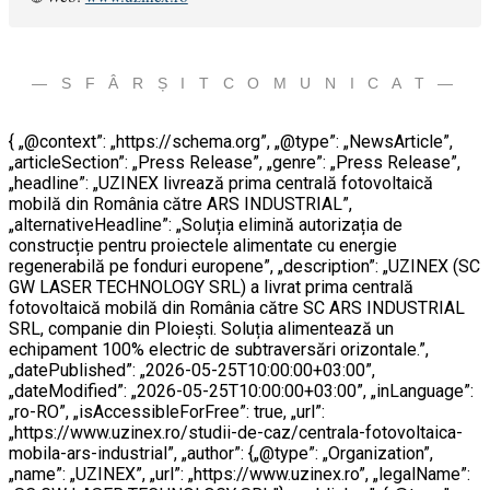
— S F Â R Ș I T C O M U N I C A T —
{ „@context”: „https://schema.org”, „@type”: „NewsArticle”,
„articleSection”: „Press Release”, „genre”: „Press Release”,
„headline”: „UZINEX livrează prima centrală fotovoltaică
mobilă din România către ARS INDUSTRIAL”,
„alternativeHeadline”: „Soluția elimină autorizația de
construcție pentru proiectele alimentate cu energie
regenerabilă pe fonduri europene”, „description”: „UZINEX (SC
GW LASER TECHNOLOGY SRL) a livrat prima centrală
fotovoltaică mobilă din România către SC ARS INDUSTRIAL
SRL, companie din Ploiești. Soluția alimentează un
echipament 100% electric de subtraversări orizontale.”,
„datePublished”: „2026-05-25T10:00:00+03:00”,
„dateModified”: „2026-05-25T10:00:00+03:00”, „inLanguage”:
„ro-RO”, „isAccessibleForFree”: true, „url”:
„https://www.uzinex.ro/studii-de-caz/centrala-fotovoltaica-
mobila-ars-industrial”, „author”: {„@type”: „Organization”,
„name”: „UZINEX”, „url”: „https://www.uzinex.ro”, „legalName”: