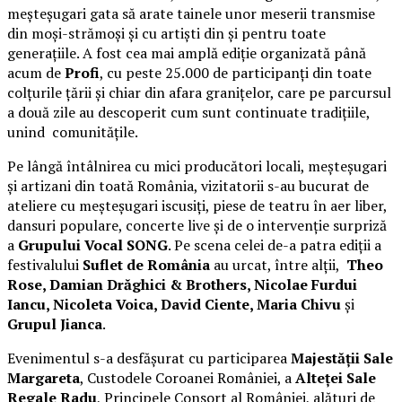
meșteșugari gata să arate tainele unor meserii transmise
din moși-strămoși și cu artiști din și pentru toate
generațiile. A fost cea mai amplă ediție organizată până
acum de
Profi
, cu peste 25.000 de participanți din toate
colțurile țării și chiar din afara granițelor, care pe parcursul
a două zile au descoperit cum sunt continuate tradițiile,
unind comunitățile.
Pe lângă întâlnirea cu mici producători locali, meșteșugari
și artizani din toată România, vizitatorii s-au bucurat de
ateliere cu meșteșugari iscusiți, piese de teatru în aer liber,
dansuri populare, concerte live și de o intervenție surpriză
a
Grupului Vocal SONG
. Pe scena celei de-a patra ediții a
festivalului
Suflet de România
au urcat, între alții,
Theo
Rose, Damian Drăghici & Brothers, Nicolae Furdui
Iancu, Nicoleta Voica, David Ciente, Maria Chivu
și
Grupul Jianca
.
Evenimentul s-a desfășurat cu participarea
Majestății Sale
Margareta
, Custodele Coroanei României, a
Alteței Sale
Regale Radu
, Principele Consort al României, alături de