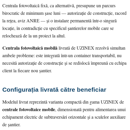
Centrala fotovoltaică fixă, ca alternativă, presupune un parcurs
birocratic de minimum șase luni — autorizație de construcție, racord
la rețea, aviz ANRE — și o instalare permanentă într-o singură
locație, în contradicție cu specificul șantierelor mobile care se
relochează de la un proiect la altul.
Centrala fotovoltaică mobilă
livrată de UZINEX rezolvă simultan
ambele probleme: este integrată într-un container transportabil, nu
necesită autorizație de construcție și se redislocă împreună cu echipa
client la fiecare nou șantier.
Configurația livrată către beneficiar
Modelul livrat reprezintă varianta compactă din gama UZINEX de
centrale fotovoltaice mobile
, dimensionată pentru alimentarea unui
echipament electric de subtraversări orizontale și a sculelor auxiliare
de șantier.