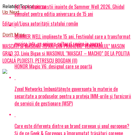
Tot ce trebuie sa stii inainte de Summer Well 2026. Ghidul
Related Topics:
prima
Up Next
complet pentru editia aniversara de 15 ani
Editorial/Lipsa autorității statului român
Don't Miss
SUMMER WELL implineste 15 ani. Festivalul care a transformat
muzica intr-un univers cultural revine in august
MASCATI SI MASONII TEPARI DIN PRAHOVA/”VENERABILUL” MASON
GRAD 33, Liviu Bigan si MASONUL “MASCAT – MACHO” DE LA POLITIA
LOCALA PLOIESTI, PETRESCU BOGDAN (II)
HONOR Magic V6: designul care se poartă
Zyxel Networks îmbunătățește guvernanța în materie de
securitate a produselor pentru a proteja IMM-urile și furnizorii
de servicii de gestionare (MSP)
Care este diferența dintre un brand coreean și unul european?
Și de ce Geek & Gorgeous a împrumutat trăsături coreene