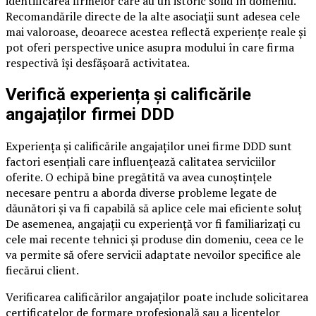
identificarea firmelor care au un istoric solid în domeniu.
Recomandările directe de la alte asociații sunt adesea cele
mai valoroase, deoarece acestea reflectă experiențe reale și
pot oferi perspective unice asupra modului în care firma
respectivă își desfășoară activitatea.
Verifică experiența și calificările
angajaților firmei DDD
Experiența și calificările angajaților unei firme DDD sunt
factori esențiali care influențează calitatea serviciilor
oferite. O echipă bine pregătită va avea cunoștințele
necesare pentru a aborda diverse probleme legate de
dăunători și va fi capabilă să aplice cele mai eficiente soluț
De asemenea, angajații cu experiență vor fi familiarizați cu
cele mai recente tehnici și produse din domeniu, ceea ce le
va permite să ofere servicii adaptate nevoilor specifice ale
fiecărui client.
Verificarea calificărilor angajaților poate include solicitarea
certificatelor de formare profesională sau a licențelor