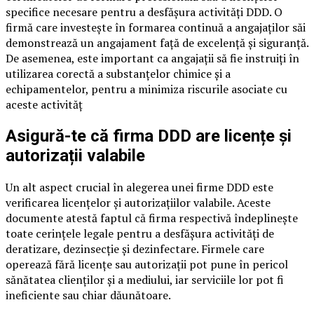
specifice necesare pentru a desfășura activități DDD. O
firmă care investește în formarea continuă a angajaților săi
demonstrează un angajament față de excelență și siguranță.
De asemenea, este important ca angajații să fie instruiți în
utilizarea corectă a substanțelor chimice și a
echipamentelor, pentru a minimiza riscurile asociate cu
aceste activităț
Asigură-te că firma DDD are licențe și
autorizații valabile
Un alt aspect crucial în alegerea unei firme DDD este
verificarea licențelor și autorizațiilor valabile. Aceste
documente atestă faptul că firma respectivă îndeplinește
toate cerințele legale pentru a desfășura activități de
deratizare, dezinsecție și dezinfectare. Firmele care
operează fără licențe sau autorizații pot pune în pericol
sănătatea clienților și a mediului, iar serviciile lor pot fi
ineficiente sau chiar dăunătoare.