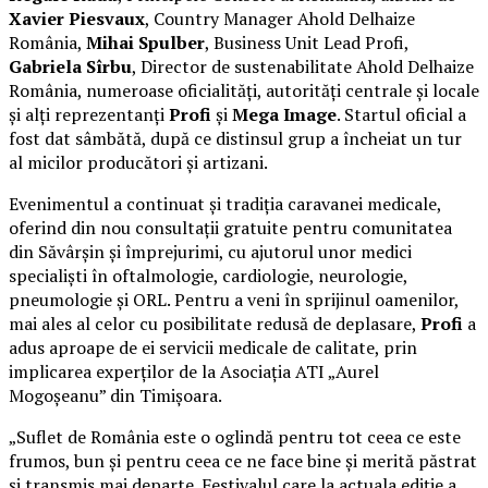
Xavier Piesvaux
, Country Manager Ahold Delhaize
România,
Mihai Spulber
, Business Unit Lead Profi,
Gabriela Sîrbu
, Director de sustenabilitate Ahold Delhaize
România, numeroase oficialități, autorități centrale și locale
și alți reprezentanți
Profi
și
Mega Image
. Startul oficial a
fost dat sâmbătă, după ce distinsul grup a încheiat un tur
al micilor producători și artizani.
Evenimentul a continuat și tradiția caravanei medicale,
oferind din nou consultații gratuite pentru comunitatea
din Săvârșin și împrejurimi, cu ajutorul unor medici
specialiști în oftalmologie, cardiologie, neurologie,
pneumologie și ORL. Pentru a veni în sprijinul oamenilor,
mai ales al celor cu posibilitate redusă de deplasare,
Profi
a
adus aproape de ei servicii medicale de calitate, prin
implicarea experților de la Asociația ATI „Aurel
Mogoșeanu” din Timișoara.
„Suflet de România este o oglindă pentru tot ceea ce este
frumos, bun și pentru ceea ce ne face bine și merită păstrat
și transmis mai departe. Festivalul care la actuala ediție a