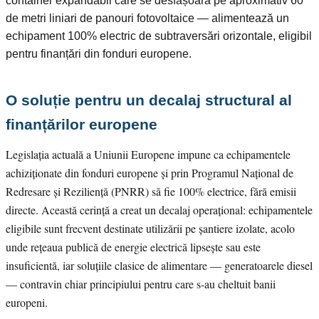
container expandabil care se desfășoară pe aproximativ 60
de metri liniari de panouri fotovoltaice — alimentează un
echipament 100% electric de subtraversări orizontale, eligibil
pentru finanțări din fonduri europene.
O soluție pentru un decalaj structural al
finanțărilor europene
Legislația actuală a Uniunii Europene impune ca echipamentele
achiziționate din fonduri europene și prin Programul Național de
Redresare și Reziliență (PNRR) să fie 100% electrice, fără emisii
directe. Această cerință a creat un decalaj operațional: echipamentele
eligibile sunt frecvent destinate utilizării pe șantiere izolate, acolo
unde rețeaua publică de energie electrică lipsește sau este
insuficientă, iar soluțiile clasice de alimentare — generatoarele diesel
— contravin chiar principiului pentru care s-au cheltuit banii
europeni.