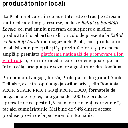
producătorilor locali
La Profi implicarea în comunitate este o tradiție căreia îi
sunt dedicate timp și resurse, inclusiv
Raftul cu Bunătăți
Locale
, cel mai amplu program de susținere a micilor
producători locali artizanali. Dincolo de prezența la
Raftul
cu Bunătăți Locale
din magazinele Profi, micii producători
locali își spun poveștile și își prezintă oferta și pe cea mai
amplă și premiată
platformă națională de promovare a lor,
Via-Profi
.ro, prin intermediul căreia oricine poate porni
într-o călătorie plină de savoare a gusturilor din România.
Prin numărul angajaților săi, Profi, parte din grupul Ahold
Delhaize, este în topul angajatorilor privați din România.
PROFI SUPER, PROFI GO și PROFI LOCO, formatele de
magazin ale rețelei, au o gamă de 5.000 de produse
apreciate de cei peste 1,6 milioane de clienți care zilnic își
fac aici cumpărăturile. Mai bine de 94% dintre aceste
produse provin de la parteneri din România.