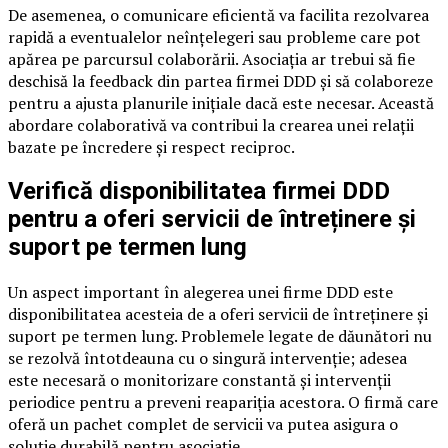
De asemenea, o comunicare eficientă va facilita rezolvarea
rapidă a eventualelor neînțelegeri sau probleme care pot
apărea pe parcursul colaborării. Asociația ar trebui să fie
deschisă la feedback din partea firmei DDD și să colaboreze
pentru a ajusta planurile inițiale dacă este necesar. Această
abordare colaborativă va contribui la crearea unei relații
bazate pe încredere și respect reciproc.
Verifică disponibilitatea firmei DDD
pentru a oferi servicii de întreținere și
suport pe termen lung
Un aspect important în alegerea unei firme DDD este
disponibilitatea acesteia de a oferi servicii de întreținere și
suport pe termen lung. Problemele legate de dăunători nu
se rezolvă întotdeauna cu o singură intervenție; adesea
este necesară o monitorizare constantă și intervenții
periodice pentru a preveni reapariția acestora. O firmă care
oferă un pachet complet de servicii va putea asigura o
soluție durabilă pentru asociație.