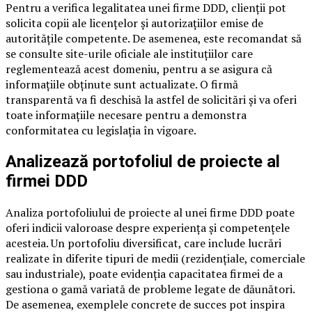
Pentru a verifica legalitatea unei firme DDD, clienții pot
solicita copii ale licențelor și autorizațiilor emise de
autoritățile competente. De asemenea, este recomandat să
se consulte site-urile oficiale ale instituțiilor care
reglementează acest domeniu, pentru a se asigura că
informațiile obținute sunt actualizate. O firmă
transparentă va fi deschisă la astfel de solicitări și va oferi
toate informațiile necesare pentru a demonstra
conformitatea cu legislația în vigoare.
Analizează portofoliul de proiecte al
firmei DDD
Analiza portofoliului de proiecte al unei firme DDD poate
oferi indicii valoroase despre experiența și competențele
acesteia. Un portofoliu diversificat, care include lucrări
realizate în diferite tipuri de medii (rezidențiale, comerciale
sau industriale), poate evidenția capacitatea firmei de a
gestiona o gamă variată de probleme legate de dăunători.
De asemenea, exemplele concrete de succes pot inspira