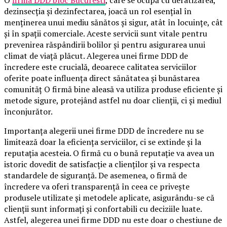
dezinsecția și dezinfectarea, joacă un rol esențial în
menținerea unui mediu sănătos și sigur, atât în locuințe, cât
și în spații comerciale. Aceste servicii sunt vitale pentru
prevenirea răspândirii bolilor și pentru asigurarea unui
climat de viață plăcut. Alegerea unei firme DDD de
încredere este crucială, deoarece calitatea serviciilor
oferite poate influența direct sănătatea și bunăstarea
comunităț O firmă bine aleasă va utiliza produse eficiente și
metode sigure, protejând astfel nu doar clienții, ci și mediul
înconjurător.
Importanța alegerii unei firme DDD de încredere nu se
limitează doar la eficiența serviciilor, ci se extinde și la
reputația acesteia. O firmă cu o bună reputație va avea un
istoric dovedit de satisfacție a clienților și va respecta
standardele de siguranță. De asemenea, o firmă de
încredere va oferi transparență în ceea ce privește
produsele utilizate și metodele aplicate, asigurându-se că
clienții sunt informați și confortabili cu deciziile luate.
Astfel, alegerea unei firme DDD nu este doar o chestiune de