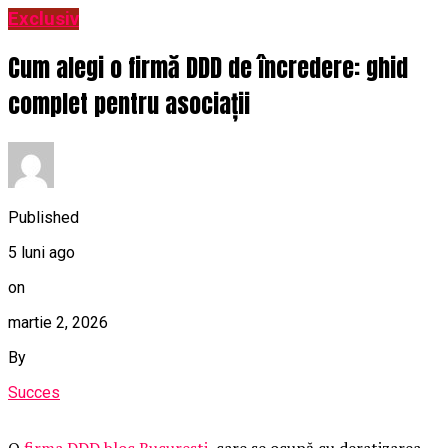
Exclusiv
Cum alegi o firmă DDD de încredere: ghid
complet pentru asociații
Published
5 luni ago
on
martie 2, 2026
By
Succes
O
firma DDD bloc Bucuresti
, care se ocupă cu deratizarea,