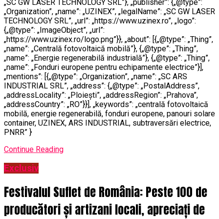
„SC GW LASER TECHNOLOGY SRL”}, „publisher”: {„@type”:
„Organization”, „name”: „UZINEX”, „legalName”: „SC GW LASER
TECHNOLOGY SRL”, „url”: „https://www.uzinex.ro”, „logo”:
{„@type”: „ImageObject”, „url”:
„https://www.uzinex.ro/logo.png”}}, „about”: [{„@type”: „Thing”,
„name”: „Centrală fotovoltaică mobilă”}, {„@type”: „Thing”,
„name”: „Energie regenerabilă industrială”}, {„@type”: „Thing”,
„name”: „Fonduri europene pentru echipamente electrice”}],
„mentions”: [{„@type”: „Organization”, „name”: „SC ARS
INDUSTRIAL SRL”, „address”: {„@type”: „PostalAddress”,
„addressLocality”: „Ploiești”, „addressRegion”: „Prahova”,
„addressCountry”: „RO”}}], „keywords”: „centrală fotovoltaică
mobilă, energie regenerabilă, fonduri europene, panouri solare
container, UZINEX, ARS INDUSTRIAL, subtraversări electrice,
PNRR” }
Continue Reading
Exclusiv
Festivalul Suflet de România: Peste 100 de
producători și artizani locali, apreciați de