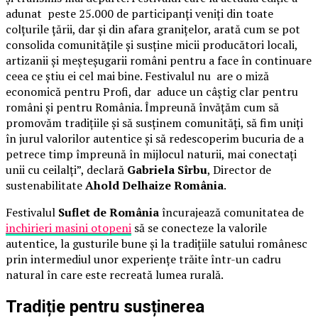
adunat peste 25.000 de participanți veniți din toate
colțurile țării, dar și din afara granițelor, arată cum se pot
consolida comunitățile și susține micii producători locali,
artizanii și meșteșugarii români pentru a face în continuare
ceea ce știu ei cel mai bine. Festivalul nu are o miză
economică pentru Profi, dar aduce un câștig clar pentru
români și pentru România. Împreună învățăm cum să
promovăm tradițiile și să susținem comunități, să fim uniți
în jurul valorilor autentice și să redescoperim bucuria de a
petrece timp împreună în mijlocul naturii, mai conectați
unii cu ceilalți”, declară
Gabriela Sîrbu
, Director de
sustenabilitate
Ahold Delhaize România
.
Festivalul
Suflet de România
încurajează comunitatea de
inchirieri masini otopeni
să se conecteze la valorile
autentice, la gusturile bune și la tradițiile satului românesc
prin intermediul unor experiențe trăite într-un cadru
natural în care este recreată lumea rurală.
Tradiție pentru susținerea