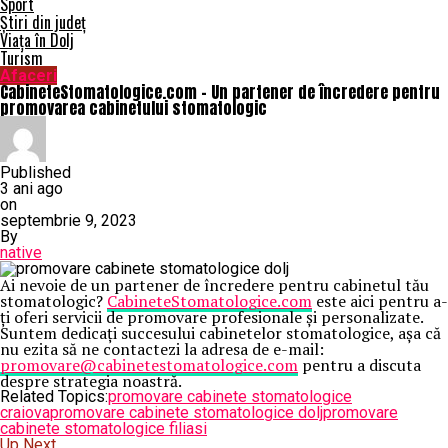
Sport
Știri din județ
Viața în Dolj
Turism
Afaceri
CabineteStomatologice.com – Un partener de încredere pentru
promovarea cabinetului stomatologic
Published
3 ani ago
on
septembrie 9, 2023
By
native
Ai nevoie de un partener de încredere pentru cabinetul tău
stomatologic?
CabineteStomatologice.com
este aici pentru a-
ți oferi servicii de promovare profesionale și personalizate.
Suntem dedicați succesului cabinetelor stomatologice, așa că
nu ezita să ne contactezi la adresa de e-mail:
promovare@cabinetestomatologice.com
pentru a discuta
despre strategia noastră.
Related Topics:
promovare cabinete stomatologice
craiova
promovare cabinete stomatologice dolj
promovare
cabinete stomatologice filiasi
Up Next