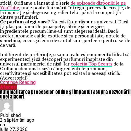
sticlă, Oriflame a lansat și o serie
de episoade disponibile pe
YouTube
, unde poate fi urmărit întregul proces de creație, de
la inspirație și alegerea ingredientelor până la competiția
dintre parfumieri.
Ce parfum alegi vara?
Nu există un răspuns universal. Dacă
îți plac parfumurile proaspete, citrice și energice,
ingredientele precum lime-ul sunt alegerea ideală. Dacă
preferi aromele calde, exotice și cu personalitate, notele de
smochină, cocos și lemn de santal sunt perfecte pentru serile
de vară.
Indiferent de preferințe, sezonul cald este momentul ideal să
experimentezi și să descoperi parfumuri inspirate din
universul parfumeriei de nișă. Iar
colecția Top Scents
de la
Oriflame demonstrează că ingredientele premium,
creativitatea și accesibilitatea pot exista în aceeași sticlă.
(Advertorial)
Continue Reading
Afaceri
Automatizarea proceselor online și impactul asupra dezvoltării
unei afaceri
Published
2 săptămâni ago
on
iulie 27, 2026