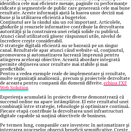
identifica cele mai eficiente mesaje, paginile cu performanțe
ridicate și segmentele de public care generează cele mai bune
rezultate. Aceste informații ajută la luarea unor decizii mai
bune și la utilizarea eficientă a bugetelor.
Conținutul are la rândul său un rol important. Articolele,
ghidurile și resursele informative contribuie la dezvoltarea
autorității și la construirea unei relații solide cu publicul.
Atunci când utilizatorii găsesc răspunsuri utile, nivelul de
încredere crește considerabil.
O strategie digitală eficientă nu se bazează pe un singur
canal. Rezultatele apar atunci când website-ul, conținutul,
promovarea și automatizarea lucrează împreună pentru
atingerea acelorași obiective. Această abordare integrată
permite obținerea unor rezultate mai stabile și mai
predictibile.
Pentru a vedea exemple reale de implementare și rezultate,
multe organizații analizează , precum și proiectele dezvoltate
de aceasta pentru companii din domenii diferite.
echipa FXF
Web Solution
Experiența acumulată în proiecte diverse demonstrează că
succesul online nu apare întâmplător. El este rezultatul unei
combinații între strategie, tehnologie și optimizare continuă.
Fiecare etapă contribuie la dezvoltarea unei infrastructuri
digitale capabile să susțină obiectivele de business.
Pe termen lung, companiile care investesc în automatizare și
integrarea proceselor observă beneficii semnificative. Crește