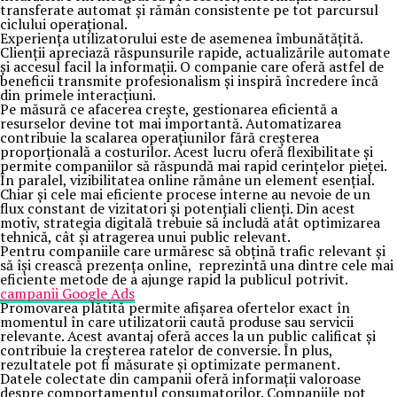
transferate automat și rămân consistente pe tot parcursul
ciclului operațional.
Experiența utilizatorului este de asemenea îmbunătățită.
Clienții apreciază răspunsurile rapide, actualizările automate
și accesul facil la informații. O companie care oferă astfel de
beneficii transmite profesionalism și inspiră încredere încă
din primele interacțiuni.
Pe măsură ce afacerea crește, gestionarea eficientă a
resurselor devine tot mai importantă. Automatizarea
contribuie la scalarea operațiunilor fără creșterea
proporțională a costurilor. Acest lucru oferă flexibilitate și
permite companiilor să răspundă mai rapid cerințelor pieței.
În paralel, vizibilitatea online rămâne un element esențial.
Chiar și cele mai eficiente procese interne au nevoie de un
flux constant de vizitatori și potențiali clienți. Din acest
motiv, strategia digitală trebuie să includă atât optimizarea
tehnică, cât și atragerea unui public relevant.
Pentru companiile care urmăresc să obțină trafic relevant și
să își crească prezența online, reprezintă una dintre cele mai
eficiente metode de a ajunge rapid la publicul potrivit.
campanii Google Ads
Promovarea plătită permite afișarea ofertelor exact în
momentul în care utilizatorii caută produse sau servicii
relevante. Acest avantaj oferă acces la un public calificat și
contribuie la creșterea ratelor de conversie. În plus,
rezultatele pot fi măsurate și optimizate permanent.
Datele colectate din campanii oferă informații valoroase
despre comportamentul consumatorilor. Companiile pot