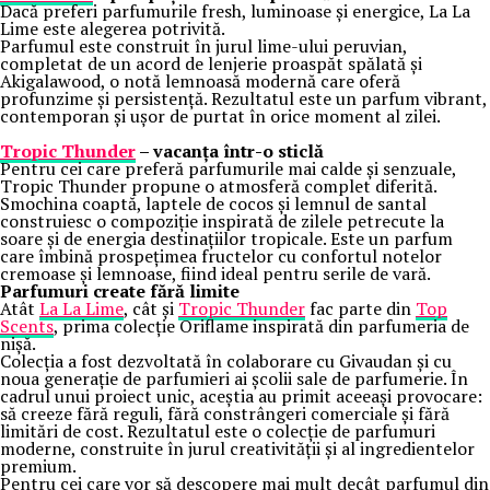
Dacă preferi parfumurile fresh, luminoase și energice, La La
Lime este alegerea potrivită.
Parfumul este construit în jurul lime-ului peruvian,
completat de un acord de lenjerie proaspăt spălată și
Akigalawood, o notă lemnoasă modernă care oferă
profunzime și persistență. Rezultatul este un parfum vibrant,
contemporan și ușor de purtat în orice moment al zilei.
Tropic Thunder
– vacanța într-o sticlă
Pentru cei care preferă parfumurile mai calde și senzuale,
Tropic Thunder propune o atmosferă complet diferită.
Smochina coaptă, laptele de cocos și lemnul de santal
construiesc o compoziție inspirată de zilele petrecute la
soare și de energia destinațiilor tropicale. Este un parfum
care îmbină prospețimea fructelor cu confortul notelor
cremoase și lemnoase, fiind ideal pentru serile de vară.
Parfumuri create fără limite
Atât
La La Lime
, cât și
Tropic Thunder
fac parte din
Top
Scents
, prima colecție Oriflame inspirată din parfumeria de
nișă.
Colecția a fost dezvoltată în colaborare cu Givaudan și cu
noua generație de parfumieri ai școlii sale de parfumerie. În
cadrul unui proiect unic, aceștia au primit aceeași provocare:
să creeze fără reguli, fără constrângeri comerciale și fără
limitări de cost. Rezultatul este o colecție de parfumuri
moderne, construite în jurul creativității și al ingredientelor
premium.
Pentru cei care vor să descopere mai mult decât parfumul din