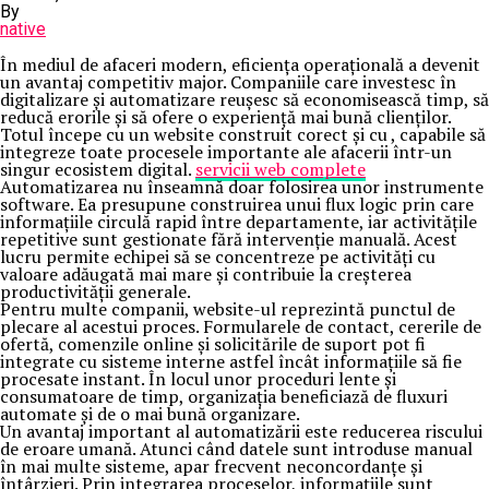
By
native
În mediul de afaceri modern, eficiența operațională a devenit
un avantaj competitiv major. Companiile care investesc în
digitalizare și automatizare reușesc să economisească timp, să
reducă erorile și să ofere o experiență mai bună clienților.
Totul începe cu un website construit corect și cu , capabile să
integreze toate procesele importante ale afacerii într-un
singur ecosistem digital.
servicii web complete
Automatizarea nu înseamnă doar folosirea unor instrumente
software. Ea presupune construirea unui flux logic prin care
informațiile circulă rapid între departamente, iar activitățile
repetitive sunt gestionate fără intervenție manuală. Acest
lucru permite echipei să se concentreze pe activități cu
valoare adăugată mai mare și contribuie la creșterea
productivității generale.
Pentru multe companii, website-ul reprezintă punctul de
plecare al acestui proces. Formularele de contact, cererile de
ofertă, comenzile online și solicitările de suport pot fi
integrate cu sisteme interne astfel încât informațiile să fie
procesate instant. În locul unor proceduri lente și
consumatoare de timp, organizația beneficiază de fluxuri
automate și de o mai bună organizare.
Un avantaj important al automatizării este reducerea riscului
de eroare umană. Atunci când datele sunt introduse manual
în mai multe sisteme, apar frecvent neconcordanțe și
întârzieri. Prin integrarea proceselor, informațiile sunt