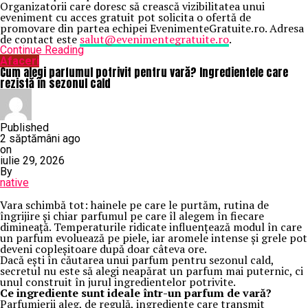
Organizatorii care doresc să crească vizibilitatea unui
eveniment cu acces gratuit pot solicita o ofertă de
promovare din partea echipei EvenimenteGratuite.ro. Adresa
de contact este
salut@evenimentegratuite.ro
.
Continue Reading
Afaceri
Cum alegi parfumul potrivit pentru vară? Ingredientele care
rezistă în sezonul cald
Published
2 săptămâni ago
on
iulie 29, 2026
By
native
Vara schimbă tot: hainele pe care le purtăm, rutina de
îngrijire și chiar parfumul pe care îl alegem în fiecare
dimineață. Temperaturile ridicate influențează modul în care
un parfum evoluează pe piele, iar aromele intense și grele pot
deveni copleșitoare după doar câteva ore.
Dacă ești în căutarea unui parfum pentru sezonul cald,
secretul nu este să alegi neapărat un parfum mai puternic, ci
unul construit în jurul ingredientelor potrivite.
Ce ingrediente sunt ideale într-un parfum de vară?
Parfumierii aleg, de regulă, ingrediente care transmit