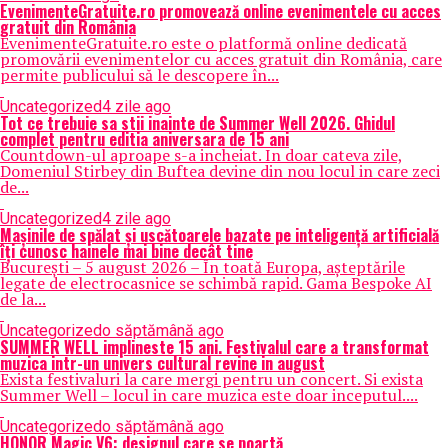
EvenimenteGratuite.ro promovează online evenimentele cu acces
gratuit din România
EvenimenteGratuite.ro este o platformă online dedicată
promovării evenimentelor cu acces gratuit din România, care
permite publicului să le descopere în...
Uncategorized
4 zile ago
Tot ce trebuie sa stii inainte de Summer Well 2026. Ghidul
complet pentru editia aniversara de 15 ani
Countdown-ul aproape s-a incheiat. In doar cateva zile,
Domeniul Stirbey din Buftea devine din nou locul in care zeci
de...
Uncategorized
4 zile ago
Mașinile de spălat și uscătoarele bazate pe inteligență artificială
îți cunosc hainele mai bine decât tine
București – 5 august 2026 – În toată Europa, așteptările
legate de electrocasnice se schimbă rapid. Gama Bespoke AI
de la...
Uncategorized
o săptămână ago
SUMMER WELL implineste 15 ani. Festivalul care a transformat
muzica intr-un univers cultural revine in august
Exista festivaluri la care mergi pentru un concert. Si exista
Summer Well – locul in care muzica este doar inceputul....
Uncategorized
o săptămână ago
HONOR Magic V6: designul care se poartă