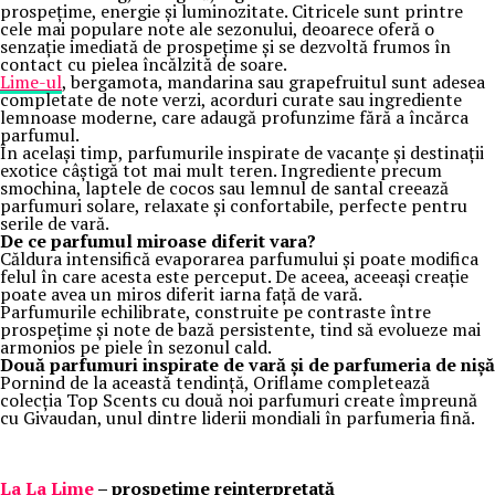
prospețime, energie și luminozitate. Citricele sunt printre
cele mai populare note ale sezonului, deoarece oferă o
senzație imediată de prospețime și se dezvoltă frumos în
contact cu pielea încălzită de soare.
Lime-ul
, bergamota, mandarina sau grapefruitul sunt adesea
completate de note verzi, acorduri curate sau ingrediente
lemnoase moderne, care adaugă profunzime fără a încărca
parfumul.
În același timp, parfumurile inspirate de vacanțe și destinații
exotice câștigă tot mai mult teren. Ingrediente precum
smochina, laptele de cocos sau lemnul de santal creează
parfumuri solare, relaxate și confortabile, perfecte pentru
serile de vară.
De ce parfumul miroase diferit vara?
Căldura intensifică evaporarea parfumului și poate modifica
felul în care acesta este perceput. De aceea, aceeași creație
poate avea un miros diferit iarna față de vară.
Parfumurile echilibrate, construite pe contraste între
prospețime și note de bază persistente, tind să evolueze mai
armonios pe piele în sezonul cald.
Două parfumuri inspirate de vară și de parfumeria de nișă
Pornind de la această tendință, Oriflame completează
colecția Top Scents cu două noi parfumuri create împreună
cu Givaudan, unul dintre liderii mondiali în parfumeria fină.
La La Lime
– prospețime reinterpretată