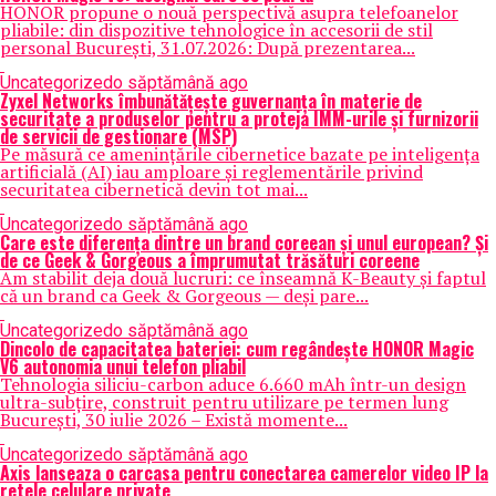
HONOR propune o nouă perspectivă asupra telefoanelor
pliabile: din dispozitive tehnologice în accesorii de stil
personal București, 31.07.2026: După prezentarea...
Uncategorized
o săptămână ago
Zyxel Networks îmbunătățește guvernanța în materie de
securitate a produselor pentru a proteja IMM-urile și furnizorii
de servicii de gestionare (MSP)
Pe măsură ce amenințările cibernetice bazate pe inteligența
artificială (AI) iau amploare și reglementările privind
securitatea cibernetică devin tot mai...
Uncategorized
o săptămână ago
Care este diferența dintre un brand coreean și unul european? Și
de ce Geek & Gorgeous a împrumutat trăsături coreene
Am stabilit deja două lucruri: ce înseamnă K-Beauty și faptul
că un brand ca Geek & Gorgeous — deși pare...
Uncategorized
o săptămână ago
Dincolo de capacitatea bateriei: cum regândește HONOR Magic
V6 autonomia unui telefon pliabil
Tehnologia siliciu-carbon aduce 6.660 mAh într-un design
ultra-subțire, construit pentru utilizare pe termen lung
București, 30 iulie 2026 – Există momente...
Uncategorized
o săptămână ago
Axis lanseaza o carcasa pentru conectarea camerelor video IP la
retele celulare private