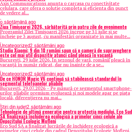
Axis Communications anunta o carcasa cu conectivitate
celulara, care ofera o solutie completa si eficienta din punct
de vedere al...
o săptămână ago
Ziua Timișoarei 2026, sărbătorită prin patru zile de evenimente
Programul Zilei Timișoarei 2026 începe pe 31 iulie și se
încheie pe 3 august, cu manifestări organizate în mai multe...
Uncategorized
2 săptămâni ago
Studiu Xiaomi: 9 din 10 români spun că o cameră de supraveghere
este cel mai util dispozitiv atunci când pleacă în vacanță
București, 29 iulie 2026. În sezonul de vară, românii pleacă în
vacanță în număr ridicat, dar nu înainte de a se...
Uncategorized
2 săptămâni ago
De ce HONOR Magic V6 continuă să stabilească standardul în
segmentul telefoanelor pliabile
București, 29.07.2026 – Pe măsură ce segmentul smartphone-
urilor pliabile premium evoluează și noi modele apar pe piața
locală, diferențierea nu mai...
Știri din județ
2 săptămâni ago
Tehnologie de ultimă generație pentru protecția mediului. Eco Sud
SA finalizează închiderea ecologică a primelor cinci celule ale
Depozitului Ecologic Mofleni
Eco Sud SA a finalizat lucrările de închidere ecologică a
primelor cinci celule din cadrul Depozitului Ecologic Mofleni,