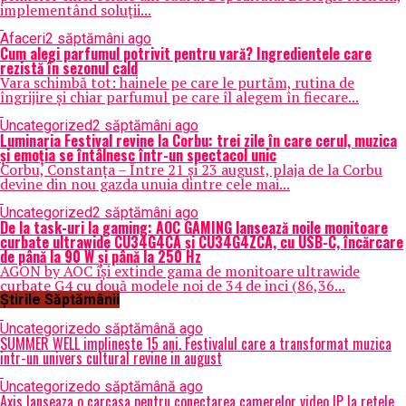
implementând soluții...
Afaceri
2 săptămâni ago
Cum alegi parfumul potrivit pentru vară? Ingredientele care
rezistă în sezonul cald
Vara schimbă tot: hainele pe care le purtăm, rutina de
îngrijire și chiar parfumul pe care îl alegem în fiecare...
Uncategorized
2 săptămâni ago
Luminaria Festival revine la Corbu: trei zile în care cerul, muzica
și emoția se întâlnesc într-un spectacol unic
Corbu, Constanța – Între 21 și 23 august, plaja de la Corbu
devine din nou gazda unuia dintre cele mai...
Uncategorized
2 săptămâni ago
De la task-uri la gaming: AOC GAMING lansează noile monitoare
curbate ultrawide CU34G4CA și CU34G4ZCA, cu USB-C, încărcare
de până la 90 W și până la 250 Hz
AGON by AOC își extinde gama de monitoare ultrawide
curbate G4 cu două modele noi de 34 de inci (86,36...
Știrile Săptămânii
Uncategorized
o săptămână ago
SUMMER WELL implineste 15 ani. Festivalul care a transformat muzica
intr-un univers cultural revine in august
Uncategorized
o săptămână ago
Axis lanseaza o carcasa pentru conectarea camerelor video IP la retele