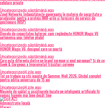
celulare private
Uncategorized
o săptămână ago
Zyxel Networks îmbunătățește guvernanța în materie de securitate a
produselor pentru a proteja IMM-urile și furnizorii de servicii de
gestionare (MSP)
Uncategorized
o săptămână ago
Dincolo de capacitatea bateriei: cum regândește HONOR Magic V6
autonomia unui telefon pliabil
Uncategorized
o săptămână ago
HONOR Magic V6: designul care se poartă
Uncategorized
o săptămână ago
Care este diferența dintre un brand coreean și unul european? Și de ce
Geek & Gorgeous a împrumutat trăsături coreene
Uncategorized
4 zile ago
Tot ce trebuie sa stii inainte de Summer Well 2026. Ghidul complet
pentru editia aniversara de 15 ani
Uncategorized
4 zile ago
Mașinile de spălat și uscătoarele bazate pe inteligență artificială îți
cunosc hainele mai bine decât tine
Administrație locală
Afaceri