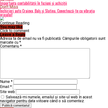
Importanța contabilității în fuziuni și achiziții
Don't Miss
Închirieri auto Craiova, Balș și Slatina. Conectează-te cu vibrația
orașului!
Continue Reading
You may like
Click to comment
Leave a Reply
Adresa ta de email nu va fi publicată.
Câmpurile obligatorii sunt
marcate cu
*
Comentariu
*
Nume
*
Email
*
Site web
Salvează-mi numele, emailul și site-ul web în acest
navigator pentru data viitoare când o să comentez.