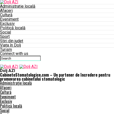
Administrație locală
Afaceri
Cultură
Eveniment
Exclusiv
Politică locală
Social
Sport
Știri din județ
Viața în Dolj
Turism
Connect with us
Dolj AZI
CabineteStomatologice.com – Un partener de încredere pentru
promovarea cabinetului stomatologic
Administrație locală
Afaceri
Cultură
Eveniment
Exclusiv
Politică locală
Social